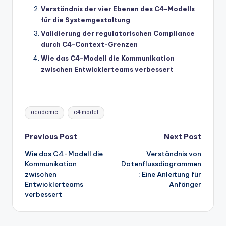
Verständnis der vier Ebenen des C4-Modells
für die Systemgestaltung
Validierung der regulatorischen Compliance
durch C4-Context-Grenzen
Wie das C4-Modell die Kommunikation
zwischen Entwicklerteams verbessert
Tags:
academic
c4 model
Post
Previous Post
Next Post
Wie das C4-Modell die
Verständnis von
navigation
Kommunikation
Datenflussdiagrammen
zwischen
: Eine Anleitung für
Entwicklerteams
Anfänger
verbessert