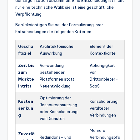
der Organisation abstimmen. Eine Entscheidung ist nicht
nur eine technische Wahl; sie ist eine geschäftliche
Verpflichtung.
Berücksichtigen Sie bei der Formulierung Ihrer
Entscheidungen die folgenden Kriterien:
Geschä
Architektonische
Element der
ftsziel
Auswirkung
Kontextkarte
Zeit bis
Verwendung
Abhängigkeit
zum
bestehender
von
Markte
Plattformen statt
Drittanbieter-
intritt
Neuentwicklung
SaaS
Optimierung der
Kosten
Konsolidierung
Ressourcennutzung
senkun
veralteter
oder Konsolidierung
g
Verbindungen
von Diensten
Mehrere
Zuverlä
Redundanz- und
Verbindungspfa