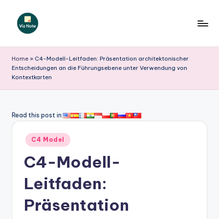
Skip
to
V
content
iz
Home
»
C4-Modell-Leitfaden: Präsentation architektonischer
Entscheidungen an die Führungsebene unter Verwendung von
N
Kontextkarten
o
t
Read this post in:
e
G
Posted
C4 Model
in
e
C4-Modell-
r
Leitfaden:
m
Präsentation
a