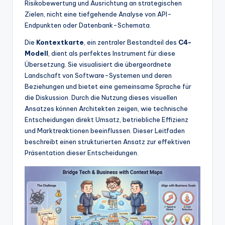
Risikobewertung und Ausrichtung an strategischen
w
Zielen, nicht eine tiefgehende Analyse von API-
a
Endpunkten oder Datenbank-Schemata.
r
Die
Kontextkarte
, ein zentraler Bestandteil des
C4-
Modell
, dient als perfektes Instrument für diese
e
Übersetzung. Sie visualisiert die übergeordnete
In
Landschaft von Software-Systemen und deren
Beziehungen und bietet eine gemeinsame Sprache für
d
die Diskussion. Durch die Nutzung dieses visuellen
u
Ansatzes können Architekten zeigen, wie technische
Entscheidungen direkt Umsatz, betriebliche Effizienz
s
und Marktreaktionen beeinflussen. Dieser Leitfaden
tr
beschreibt einen strukturierten Ansatz zur effektiven
Präsentation dieser Entscheidungen.
y
U
p
d
a