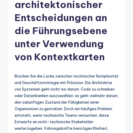
n
architektonischer
-
Entscheidungen an
A
die Führungsebene
I
In
unter Verwendung
si
von Kontextkarten
g
h
Brücken Sie die Lücke zwischen technischer Komplexität
t
und Geschäftsstrategie mit Präzision. Die Architektur
s
von Systemen geht nicht nur darum, Code zu schreiben
oder Datenbanken auszuwählen; es geht vielmehr darum,
&
den zukünftigen Zustand der Fähigkeiten einer
S
Organisation zu gestalten. Doch ein häufiges Problem
entsteht, wenn technische Teams versuchen, diese
o
Entwürfe an nicht-technische Stakeholder
ft
weiterzugeben. Führungskräfte benötigen Klarheit,