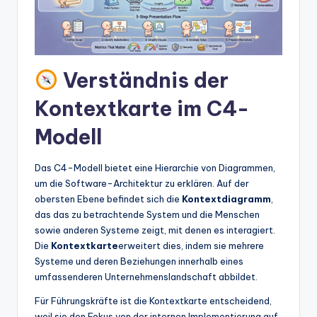
t
e
s
Verständnis der
Kontextkarte im C4-
Modell
Das C4-Modell bietet eine Hierarchie von Diagrammen,
um die Software-Architektur zu erklären. Auf der
obersten Ebene befindet sich die
Kontextdiagramm
,
das das zu betrachtende System und die Menschen
sowie anderen Systeme zeigt, mit denen es interagiert.
Die
Kontextkarte
erweitert dies, indem sie mehrere
Systeme und deren Beziehungen innerhalb eines
umfassenderen Unternehmenslandschaft abbildet.
Für Führungskräfte ist die Kontextkarte entscheidend,
weil sie den Fokus von der internen Implementierung auf