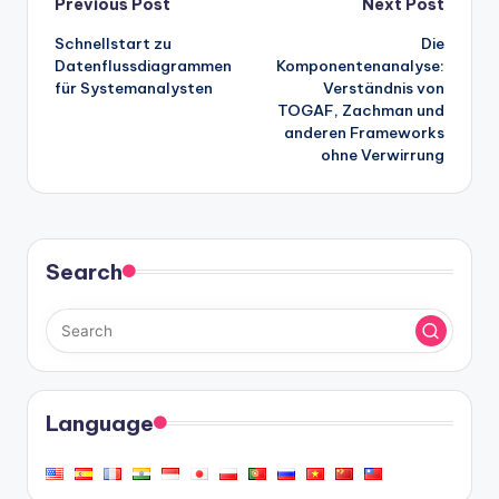
Post
Previous Post
Next Post
Schnellstart zu
Die
navigation
Datenflussdiagrammen
Komponentenanalyse:
für Systemanalysten
Verständnis von
TOGAF, Zachman und
anderen Frameworks
ohne Verwirrung
Search
Language