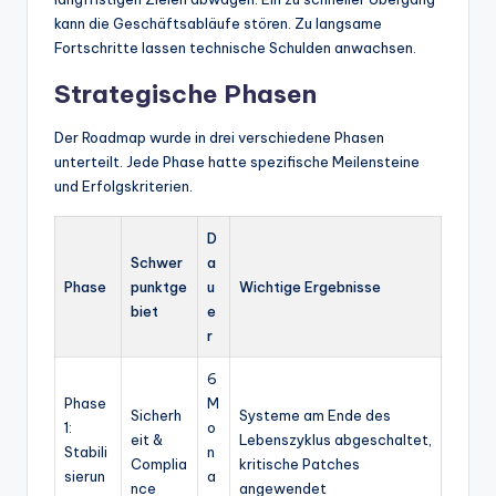
kann die Geschäftsabläufe stören. Zu langsame
Fortschritte lassen technische Schulden anwachsen.
Strategische Phasen
Der Roadmap wurde in drei verschiedene Phasen
unterteilt. Jede Phase hatte spezifische Meilensteine
und Erfolgskriterien.
D
Schwer
a
Phase
punktge
u
Wichtige Ergebnisse
biet
e
r
6
Phase
M
Sicherh
Systeme am Ende des
1:
o
eit &
Lebenszyklus abgeschaltet,
Stabili
n
Complia
kritische Patches
sierun
a
nce
angewendet