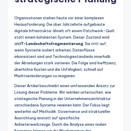
n
-
A
Organisationen stehen heute vor einer komplexen
Herausforderung. Die über Jahrzehnte aufgebaute
I
digitale Infrastruktur ähnelt oft einem Patchwork-Quilt
In
statt einem kohärenten System. Dieser Zustand wird
als
IT-Landschaftsfragmentierung
. Sie tritt auf,
si
wenn Systeme isoliert arbeiten, Datenflüsse
g
inkonsistent sind und Technologiestandards innerhalb
der Abteilungen stark variieren. Die Folge sind Ineffizienz,
h
überhöhte Kosten und die Unfähigkeit, schnell auf
t
Marktveränderungen zu reagieren.
s
Dieser Artikel beschreibt einen umfassenden Ansatz zur
Lösung dieser Probleme. Wir werden untersuchen, wie
&
strategische Planung in der Unternehmensarchitektur
S
verschiedene Systeme vereinen kann. Der Fokus liegt
weiterhin auf Methodik, Governance und struktureller
o
Ausrichtung anstatt auf spezifische
ft
Anbieterwerkzeuge. Durch die Analyse eines realen
Szenarios können wir die Mechanismen der