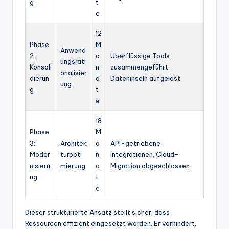
g
t
e
12
Phase
M
Anwend
2:
o
Überflüssige Tools
ungsrati
Konsoli
n
zusammengeführt,
onalisier
dierun
a
Dateninseln aufgelöst
ung
g
t
e
18
Phase
M
3:
Architek
o
API-getriebene
Moder
turopti
n
Integrationen, Cloud-
nisieru
mierung
a
Migration abgeschlossen
ng
t
e
Dieser strukturierte Ansatz stellt sicher, dass
Ressourcen effizient eingesetzt werden. Er verhindert,