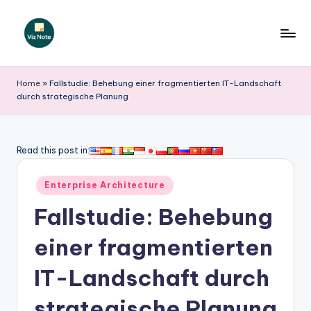
Skip
to
V
content
iz
Home
»
Fallstudie: Behebung einer fragmentierten IT-Landschaft
durch strategische Planung
N
o
t
Read this post in:
e
Posted
Enterprise Architecture
G
in
Fallstudie: Behebung
e
r
einer fragmentierten
m
IT-Landschaft durch
a
strategische Planung