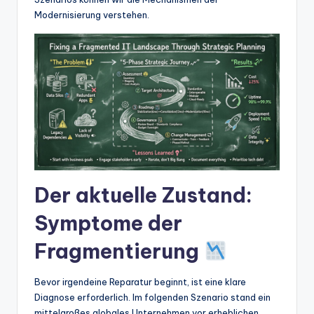
w
Modernisierung verstehen.
a
r
e
In
d
u
s
Der aktuelle Zustand:
tr
y
Symptome der
U
Fragmentierung
p
Bevor irgendeine Reparatur beginnt, ist eine klare
d
Diagnose erforderlich. Im folgenden Szenario stand ein
a
mittelgroßes globales Unternehmen vor erheblichen