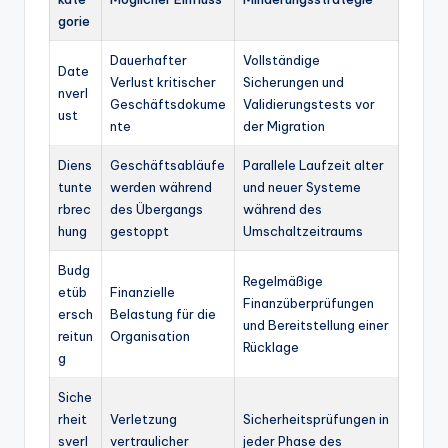
gorie
Dauerhafter
Vollständige
Date
Verlust kritischer
Sicherungen und
nverl
Geschäftsdokume
Validierungstests vor
ust
nte
der Migration
Diens
Geschäftsabläufe
Parallele Laufzeit alter
tunte
werden während
und neuer Systeme
rbrec
des Übergangs
während des
hung
gestoppt
Umschaltzeitraums
Budg
Regelmäßige
etüb
Finanzielle
Finanzüberprüfungen
ersch
Belastung für die
und Bereitstellung einer
reitun
Organisation
Rücklage
g
Siche
rheit
Verletzung
Sicherheitsprüfungen in
sverl
vertraulicher
jeder Phase des