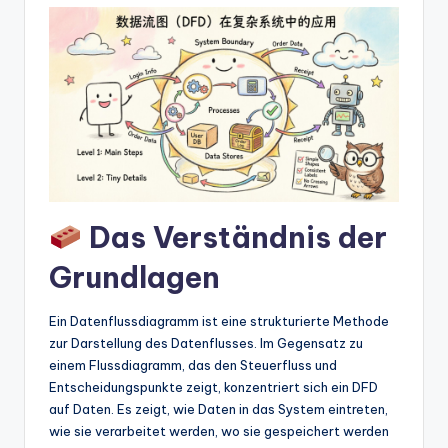
w
a
r
e
In
d
u
Das Verständnis der
s
Grundlagen
tr
y
Ein Datenflussdiagramm ist eine strukturierte Methode
U
zur Darstellung des Datenflusses. Im Gegensatz zu
einem Flussdiagramm, das den Steuerfluss und
p
Entscheidungspunkte zeigt, konzentriert sich ein DFD
d
auf Daten. Es zeigt, wie Daten in das System eintreten,
wie sie verarbeitet werden, wo sie gespeichert werden
a