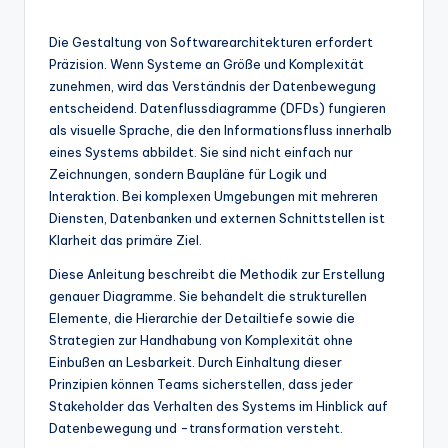
n
-
Die Gestaltung von Softwarearchitekturen erfordert
A
Präzision. Wenn Systeme an Größe und Komplexität
zunehmen, wird das Verständnis der Datenbewegung
I
entscheidend. Datenflussdiagramme (DFDs) fungieren
In
als visuelle Sprache, die den Informationsfluss innerhalb
eines Systems abbildet. Sie sind nicht einfach nur
si
Zeichnungen, sondern Baupläne für Logik und
g
Interaktion. Bei komplexen Umgebungen mit mehreren
Diensten, Datenbanken und externen Schnittstellen ist
h
Klarheit das primäre Ziel.
t
Diese Anleitung beschreibt die Methodik zur Erstellung
s
genauer Diagramme. Sie behandelt die strukturellen
Elemente, die Hierarchie der Detailtiefe sowie die
&
Strategien zur Handhabung von Komplexität ohne
S
Einbußen an Lesbarkeit. Durch Einhaltung dieser
Prinzipien können Teams sicherstellen, dass jeder
o
Stakeholder das Verhalten des Systems im Hinblick auf
ft
Datenbewegung und -transformation versteht.