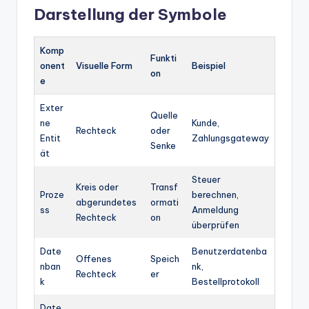
Darstellung der Symbole
Komp
Funkti
onent
Visuelle Form
Beispiel
on
e
Exter
Quelle
ne
Kunde,
Rechteck
oder
Entit
Zahlungsgateway
Senke
ät
Steuer
Kreis oder
Transf
Proze
berechnen,
abgerundetes
ormati
ss
Anmeldung
Rechteck
on
überprüfen
Date
Benutzerdatenba
Offenes
Speich
nban
nk,
Rechteck
er
k
Bestellprotokoll
Date