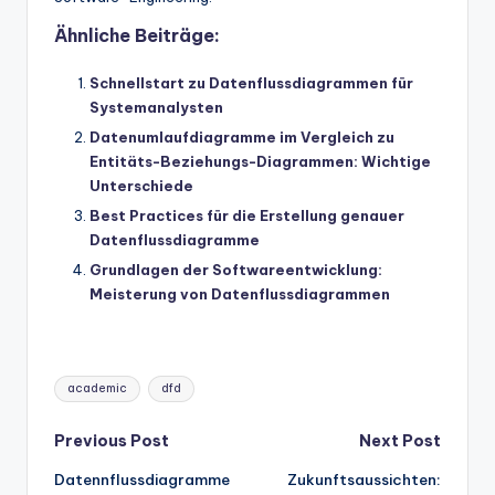
Ähnliche Beiträge:
Schnellstart zu Datenflussdiagrammen für
Systemanalysten
Datenumlaufdiagramme im Vergleich zu
Entitäts-Beziehungs-Diagrammen: Wichtige
Unterschiede
Best Practices für die Erstellung genauer
Datenflussdiagramme
Grundlagen der Softwareentwicklung:
Meisterung von Datenflussdiagrammen
Tags:
academic
dfd
Post
Previous Post
Next Post
Datennflussdiagramme
Zukunftsaussichten:
navigation