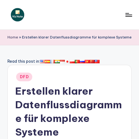
Skip
to
V
content
iz
Home
»
Erstellen klarer Datenflussdiagramme für komplexe Systeme
N
o
Read this post in:
t
Posted
e
DFD
in
G
Erstellen klarer
e
Datenflussdiagramm
r
e für komplexe
m
a
Systeme