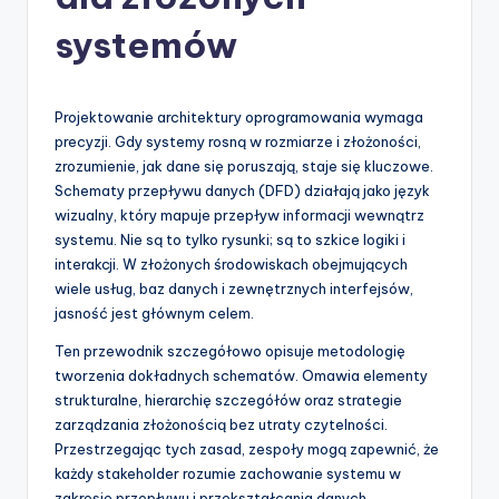
-
A
systemów
I
I
Projektowanie architektury oprogramowania wymaga
n
precyzji. Gdy systemy rosną w rozmiarze i złożoności,
zrozumienie, jak dane się poruszają, staje się kluczowe.
si
Schematy przepływu danych (DFD) działają jako język
g
wizualny, który mapuje przepływ informacji wewnątrz
systemu. Nie są to tylko rysunki; są to szkice logiki i
h
interakcji. W złożonych środowiskach obejmujących
t
wiele usług, baz danych i zewnętrznych interfejsów,
jasność jest głównym celem.
s
Ten przewodnik szczegółowo opisuje metodologię
&
tworzenia dokładnych schematów. Omawia elementy
S
strukturalne, hierarchię szczegółów oraz strategie
zarządzania złożonością bez utraty czytelności.
o
Przestrzegając tych zasad, zespoły mogą zapewnić, że
f
każdy stakeholder rozumie zachowanie systemu w
zakresie przepływu i przekształcania danych.