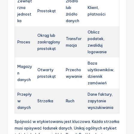
Zewnęt
Źródło
rzna
lub
Klient,
Prostokąt
jednost
źródło
płatności
ka
danych
Oblicz
Okrąg lub
Transfor
podatek,
Proces
zaokrąglony
macja
zwaliduj
prostokąt
logowanie
Baza
Magazy
Otwarty
Przecho
użytkowników,
n
prostokąt
wywanie
dziennik
danych
zamówień
Przepły
Dane faktury,
w
Strzałka
Ruch
zapytanie
danych
wyszukiwania
Spójność w etykietowaniu jest kluczowa. Każda strzałka
musi opisywać ładunek danych. Unikaj ogólnych etykiet