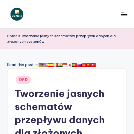
Skip
to
V
content
iz
Home
»
Tworzenie jasnych schematów przepływu danych dla
złożonych systemów
N
o
t
Read this post in:
e
Posted
DFD
P
in
Tworzenie jasnych
o
li
schematów
s
przepływu danych
h
dla złożonych