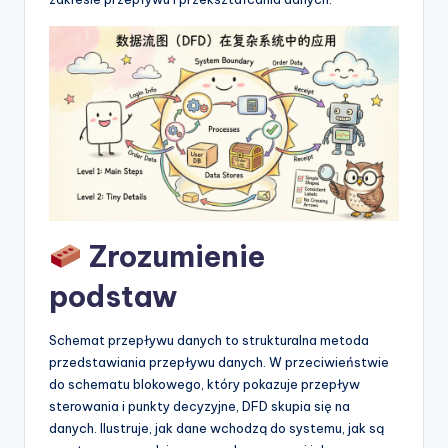
t
w
a
r
e
I
n
d
Zrozumienie
u
podstaw
s
t
Schemat przepływu danych to strukturalna metoda
przedstawiania przepływu danych. W przeciwieństwie
r
do schematu blokowego, który pokazuje przepływ
y
sterowania i punkty decyzyjne, DFD skupia się na
danych. Ilustruje, jak dane wchodzą do systemu, jak są
U