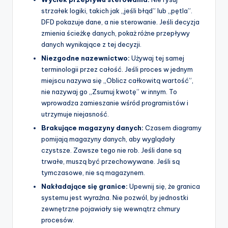
strzałek logiki, takich jak „jeśli błąd” lub „pętla”.
DFD pokazuje dane, a nie sterowanie. Jeśli decyzja
zmienia ścieżkę danych, pokaż różne przepływy
danych wynikające z tej decyzji.
Niezgodne nazewnictwo:
Używaj tej samej
terminologii przez całość. Jeśli proces w jednym
miejscu nazywa się „Oblicz całkowitą wartość”,
nie nazywaj go „Zsumuj kwotę” w innym. To
wprowadza zamieszanie wśród programistów i
utrzymuje niejasność.
Brakujące magazyny danych:
Czasem diagramy
pomijają magazyny danych, aby wyglądały
czystsze. Zawsze tego nie rob. Jeśli dane są
trwałe, muszą być przechowywane. Jeśli są
tymczasowe, nie są magazynem.
Nakładające się granice:
Upewnij się, że granica
systemu jest wyraźna. Nie pozwól, by jednostki
zewnętrzne pojawiały się wewnątrz chmury
procesów.