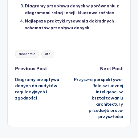
Diagramy przepływu danych w porównaniu z
diagramami relacji encji: kluczowe różnice
Najlepsze praktyki rysowania dokładnych
schematów przepływu danych
Tags:
academic
dfd
Post
Previous Post
Next Post
Diagramy przepływu
Przyszła perspektywa:
navigation
danych do audytów
Rola sztucznej
regulacyjnych i
inteligencji w
zgodności
kształtowaniu
architektury
przedsiębiorstw
przyszłości