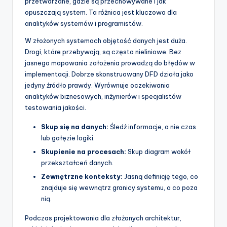
przetwarzane, gdzie są przechowywane i jak
p
opuszczają system. Ta różnica jest kluczowa dla
analityków systemów i programistów.
d
W złożonych systemach objętość danych jest duża.
a
Drogi, które przebywają, są często nieliniowe. Bez
t
jasnego mapowania założenia prowadzą do błędów w
implementacji. Dobrze skonstruowany DFD działa jako
e
jedyny źródło prawdy. Wyrównuje oczekiwania
s
analityków biznesowych, inżynierów i specjalistów
testowania jakości.
Skup się na danych:
Śledź informacje, a nie czas
lub gałęzie logiki.
Skupienie na procesach:
Skup diagram wokół
przekształceń danych.
Zewnętrzne konteksty:
Jasną definicję tego, co
znajduje się wewnątrz granicy systemu, a co poza
nią.
Podczas projektowania dla złożonych architektur,