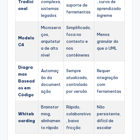
Tradici
complexa,
, curva de
suporte de
onal
sistemas
aprendizado
ferramentas
legados
íngreme
Microservi
Simplificado,
ços,
foca no
Menos
Modelo
arquitetur
contexto e
granular do
C4
a de alto
nos
que o UML
nível
contêineres
Diagra
Automaç
Sempre
Requer
mas
ão da
atualizado,
integração
Basead
document
controlado
com
os em
ação
por versão
ferramentas
Código
Brainstor
Rápido,
Não
Whiteb
ming,
colaborativo
persistente,
oarding
alinhamen
, baixa
difícil de
to rápido
fricção
escalar