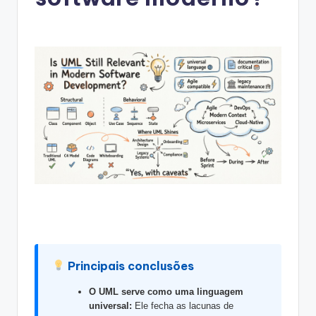
g
u
e
s
e
-
A
I
I
n
si
g
Principais conclusões
h
O UML serve como uma linguagem
t
universal:
Ele fecha as lacunas de