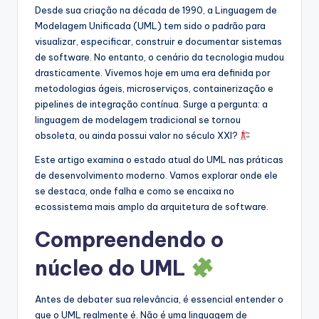
Desde sua criação na década de 1990, a Linguagem de
s
Modelagem Unificada (UML) tem sido o padrão para
t
visualizar, especificar, construir e documentar sistemas
de software. No entanto, o cenário da tecnologia mudou
r
drasticamente. Vivemos hoje em uma era definida por
y
metodologias ágeis, microserviços, containerização e
pipelines de integração contínua. Surge a pergunta: a
U
linguagem de modelagem tradicional se tornou
p
obsoleta, ou ainda possui valor no século XXI?
d
Este artigo examina o estado atual do UML nas práticas
de desenvolvimento moderno. Vamos explorar onde ele
a
se destaca, onde falha e como se encaixa no
t
ecossistema mais amplo da arquitetura de software.
e
Compreendendo o
s
núcleo do UML
Antes de debater sua relevância, é essencial entender o
que o UML realmente é. Não é uma linguagem de