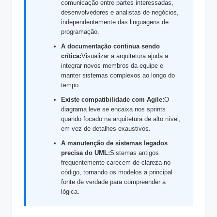
comunicação entre partes interessadas,
s
desenvolvedores e analistas de negócios,
&
independentemente das linguagens de
programação.
S
A documentação continua sendo
o
crítica:
Visualizar a arquitetura ajuda a
integrar novos membros da equipe e
f
manter sistemas complexos ao longo do
t
tempo.
Existe compatibilidade com Agile:
O
w
diagrama leve se encaixa nos sprints
a
quando focado na arquitetura de alto nível,
em vez de detalhes exaustivos.
r
A manutenção de sistemas legados
e
precisa do UML:
Sistemas antigos
frequentemente carecem de clareza no
I
código, tornando os modelos a principal
n
fonte de verdade para compreender a
lógica.
d
u