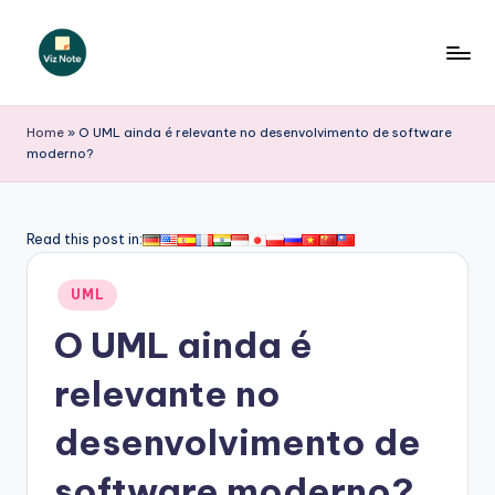
Skip
to
V
content
iz
Home
»
O UML ainda é relevante no desenvolvimento de software
moderno?
N
o
t
Read this post in:
e
Posted
UML
P
in
O UML ainda é
o
r
relevante no
t
desenvolvimento de
u
software moderno?