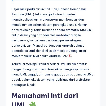
t
Sejak lahir pada tahun 1990-an, Bahasa Pemodelan
r
Terpadu (UML) telah menjadi standar untuk
memvisualisasikan, menentukan, membangun, dan
y
mendokumentasikan sistem perangkat lunak. Namun,
U
peta teknologi telah berubah secara dramatis. Kita kini
hidup di era yang ditandai oleh metodologi agile,
p
mikroservis, kontainerisasi, dan pipeline integrasi
d
berkelanjutan. Muncul pertanyaan: apakah bahasa
pemodelan tradisional ini telah menjadi usang, atau
a
masih memiliki nilai dalam abad ke-21?
t
Artikel ini meninjau kondisi terkini UML dalam praktik
e
pengembangan modern. Kami akan mengeksplorasi di
mana UML unggul, di mana ia gagal, dan bagaimana UML
s
cocok dalam ekosistem yang lebih luas dari arsitektur
perangkat lunak.
Memahami Inti dari
UML