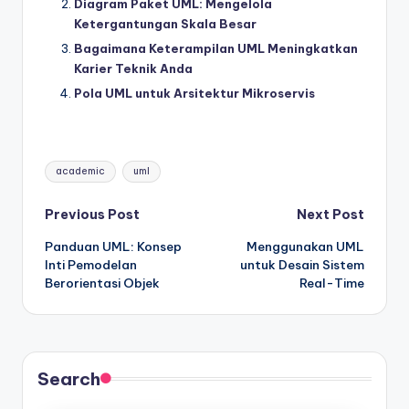
Diagram Paket UML: Mengelola
Ketergantungan Skala Besar
Bagaimana Keterampilan UML Meningkatkan
Karier Teknik Anda
Pola UML untuk Arsitektur Mikroservis
Tags:
academic
uml
Post
Previous Post
Next Post
Panduan UML: Konsep
Menggunakan UML
navigation
Inti Pemodelan
untuk Desain Sistem
Berorientasi Objek
Real-Time
Search