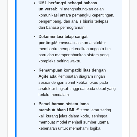
&
UML berfungsi sebagai bahasa
universal:
Ini menghubungkan celah
S
komunikasi antara pemangku kepentingan,
pengembang, dan analis bisnis terlepas
o
dari bahasa pemrograman.
f
Dokumentasi tetap sangat
penting:
Memvisualisasikan arsitektur
t
membantu memperkenalkan anggota tim
w
baru dan mempertahankan sistem yang
kompleks seiring waktu.
a
Kemampuan kompatibilitas dengan
r
Agile ada:
Pembuatan diagram ringan
sesuai dengan sprint ketika fokus pada
e
arsitektur tingkat tinggi daripada detail yang
I
terlalu mendalam.
n
Pemeliharaan sistem lama
membutuhkan UML:
Sistem lama sering
d
kali kurang jelas dalam kode, sehingga
membuat model menjadi sumber utama
u
kebenaran untuk memahami logika.
s