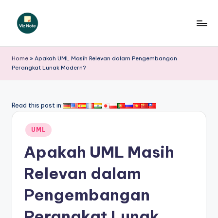
Skip
to
V
content
iz
Home
»
Apakah UML Masih Relevan dalam Pengembangan
Perangkat Lunak Modern?
N
o
t
Read this post in:
e
Posted
UML
I
in
Apakah UML Masih
n
d
Relevan dalam
o
Pengembangan
n
Perangkat Lunak