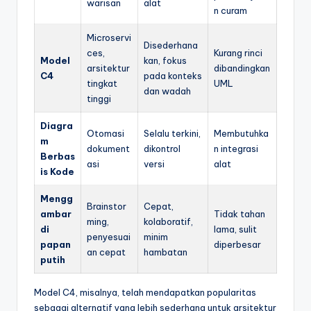
warisan
alat
n curam
Microservi
Disederhana
ces,
Kurang rinci
Model
kan, fokus
arsitektur
dibandingkan
C4
pada konteks
tingkat
UML
dan wadah
tinggi
Diagra
Otomasi
Selalu terkini,
Membutuhka
m
dokument
dikontrol
n integrasi
Berbas
asi
versi
alat
is Kode
Mengg
Brainstor
Cepat,
ambar
Tidak tahan
ming,
kolaboratif,
di
lama, sulit
penyesuai
minim
papan
diperbesar
an cepat
hambatan
putih
Model C4, misalnya, telah mendapatkan popularitas
sebagai alternatif yang lebih sederhana untuk arsitektur