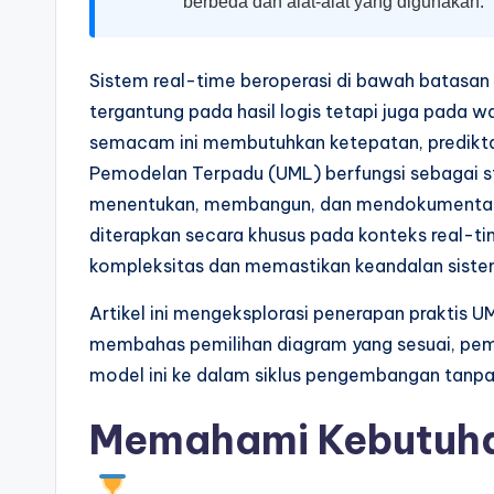
a
berbeda dan alat-alat yang digunakan.
r
Sistem real-time beroperasi di bawah batasan
e
tergantung pada hasil logis tetapi juga pada w
I
semacam ini membutuhkan ketepatan, prediktab
Pemodelan Terpadu (UML) berfungsi sebagai st
n
menentukan, membangun, dan mendokumentasik
d
diterapkan secara khusus pada konteks real-ti
kompleksitas dan memastikan keandalan sist
u
Artikel ini mengeksplorasi penerapan praktis UM
s
membahas pemilihan diagram yang sesuai, pem
tr
model ini ke dalam siklus pengembangan tanpa 
y
Memahami Kebutuha
U