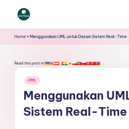
Skip
to
V
content
iz
Home
»
Menggunakan UML untuk Desain Sistem Real-Time
N
o
Read this post in:
t
Posted
UML
e
in
Menggunakan UML
I
Sistem Real-Time
n
d