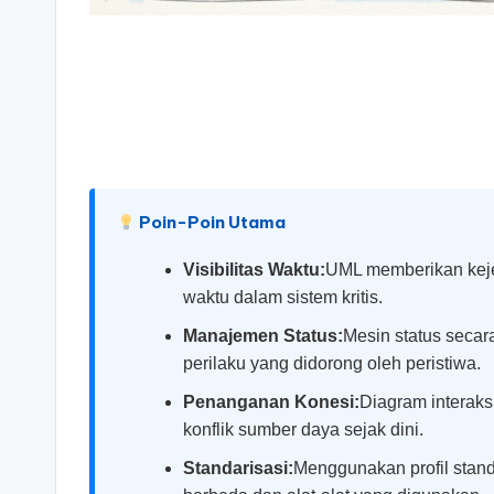
si
g
h
t
s
Poin-Poin Utama
&
Visibilitas Waktu:
UML memberikan keje
waktu dalam sistem kritis.
S
Manajemen Status:
Mesin status secar
o
perilaku yang didorong oleh peristiwa.
ft
Penanganan Konesi:
Diagram interaks
konflik sumber daya sejak dini.
w
Standarisasi:
Menggunakan profil stand