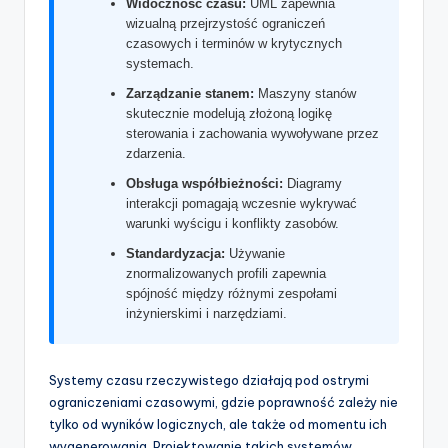
Widoczność czasu:
UML zapewnia
t
wizualną przejrzystość ograniczeń
w
czasowych i terminów w krytycznych
systemach.
a
Zarządzanie stanem:
Maszyny stanów
r
skutecznie modelują złożoną logikę
sterowania i zachowania wywoływane przez
e
zdarzenia.
I
Obsługa współbieżności:
Diagramy
interakcji pomagają wczesnie wykrywać
n
warunki wyścigu i konflikty zasobów.
d
Standardyzacja:
Używanie
u
znormalizowanych profili zapewnia
spójność między różnymi zespołami
s
inżynierskimi i narzędziami.
t
r
Systemy czasu rzeczywistego działają pod ostrymi
ograniczeniami czasowymi, gdzie poprawność zależy nie
y
tylko od wyników logicznych, ale także od momentu ich
U
wygenerowania. Projektowanie takich systemów