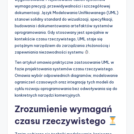
wymaga precyzji, przewidywalności i szczegółowej
p
dokumentacji. Język Modelowania Unifikowanego (UML)
d
stanowi solidny standard do wizualizacji, specyfikacji,
budowania i dokumentowania artefaktów systemów
a
oprogramowania. Gdy stosowany jest specjalnie w
t
kontekście czasu rzeczywistego, UML staje się
potężnym narzędziem do zarządzania złożonością i
e
zapewniania niezawodności systemu
.
s
Ten artykuł omawia praktyczne zastosowanie UML w
fazie projektowania systemów czasu rzeczywistego.
Omawia wybór odpowiednich diagramów, modelowanie
ograniczeń czasowych oraz integrację tych modeli do
cyklu rozwoju oprogramowania bez odwoływania się do
konkretnych narzędzi komercyjnych.
Zrozumienie wymagań
czasu rzeczywistego
Zanim wybierze się techniki modelowania, konieczne