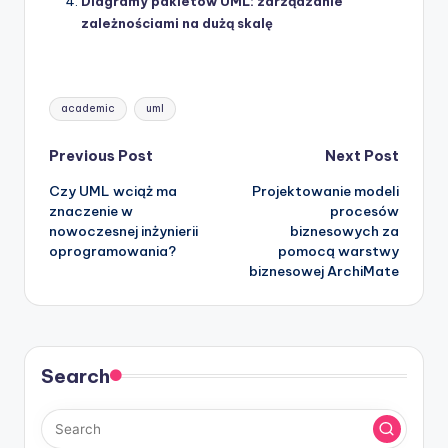
Diagramy pakietów UML: zarządzanie
zależnościami na dużą skalę
Tags:
academic
uml
Post
Previous Post
Next Post
Czy UML wciąż ma
Projektowanie modeli
navigation
znaczenie w
procesów
nowoczesnej inżynierii
biznesowych za
oprogramowania?
pomocą warstwy
biznesowej ArchiMate
Search