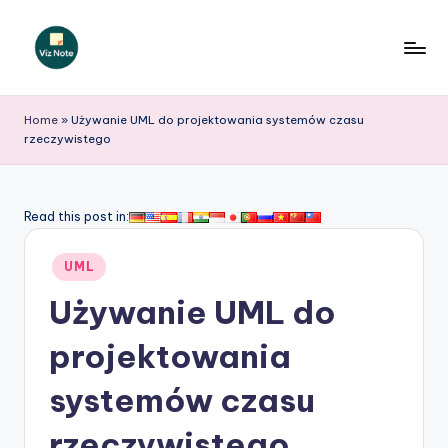
Skip
to
V
content
iz
Home
»
Używanie UML do projektowania systemów czasu
rzeczywistego
N
o
t
Read this post in:
e
Posted
UML
P
in
Używanie UML do
o
li
projektowania
s
systemów czasu
h
rzeczywistego