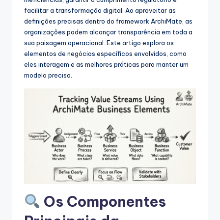
s
facilitar a transformação digital. Ao aproveitar as
&
definições precisas dentro do framework ArchiMate, as
organizações podem alcançar transparência em toda a
S
sua paisagem operacional. Este artigo explora os
o
elementos de negócios específicos envolvidos, como
eles interagem e as melhores práticas para manter um
f
modelo preciso.
t
w
a
r
e
I
n
Os Componentes
d
u