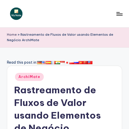
Skip
to
V
content
iz
Home
»
Rastreamento de Fluxos de Valor usando Elementos de
Negócio ArchiMate
N
o
t
Read this post in:
e
Posted
ArchiMate
P
in
Rastreamento de
o
r
Fluxos de Valor
t
usando Elementos
u
de Negócio