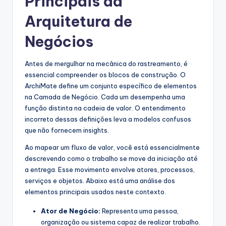
Principais da
s
Arquitetura de
t
Negócios
r
y
Antes de mergulhar na mecânica do rastreamento, é
essencial compreender os blocos de construção. O
U
ArchiMate define um conjunto específico de elementos
p
na Camada de Negócio. Cada um desempenha uma
função distinta na cadeia de valor. O entendimento
d
incorreto dessas definições leva a modelos confusos
a
que não fornecem insights.
t
Ao mapear um fluxo de valor, você está essencialmente
descrevendo como o trabalho se move da iniciação até
e
a entrega. Esse movimento envolve atores, processos,
s
serviços e objetos. Abaixo está uma análise dos
elementos principais usados neste contexto.
Ator de Negócio:
Representa uma pessoa,
organização ou sistema capaz de realizar trabalho.