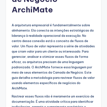
g
u
ArchiMate
e
s
A arquitetura empresarial é fundamentalmente sobre
e
alinhamento. Ela conecta as intenções estratégicas da
liderança à realidade operacional da execução. No
-
centro dessa conexão está o conceito de fluxos de
A
valor. Um fluxo de valor representa a série de atividades
que criam valor para um cliente ou interessado. Para
I
gerenciar, analisar e otimizar esses fluxos de forma
I
eficaz, os arquitetos precisam de uma linguagem
padronizada. O ArchiMate fornece essa linguagem por
n
meio de seus elementos da Camada de Negócio. Este
si
guia detalha a metodologia para rastrear fluxos de valor
usando elementos específicos de negócios do
g
ArchiMate.
h
Rastrear esses fluxos não é meramente um exercício de
t
documentação. É uma atividade crítica para identificar
ineficiências, garantir o cumprimento regulatório e