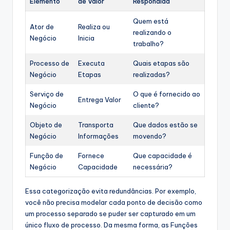
Elemento
de Valor
Respondida
Quem está
Ator de
Realiza ou
realizando o
Negócio
Inicia
trabalho?
Processo de
Executa
Quais etapas são
Negócio
Etapas
realizadas?
Serviço de
O que é fornecido ao
Entrega Valor
Negócio
cliente?
Objeto de
Transporta
Que dados estão se
Negócio
Informações
movendo?
Função de
Fornece
Que capacidade é
Negócio
Capacidade
necessária?
Essa categorização evita redundâncias. Por exemplo,
você não precisa modelar cada ponto de decisão como
um processo separado se puder ser capturado em um
único fluxo de processo. Da mesma forma, as Funções