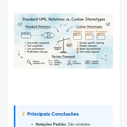
g
u
e
s
e
-
A
I
I
n
si
g
h
Principais Conclusões
t
Notações Padrão:
São símbolos