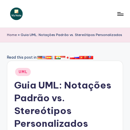
Skip
to
V
content
iz
Home
»
Guia UML: Notações Padrão vs. Stereótipos Personalizados
N
o
Read this post in:
t
Posted
e
UML
in
P
Guia UML: Notações
o
Padrão vs.
r
Stereótipos
t
u
Personalizados