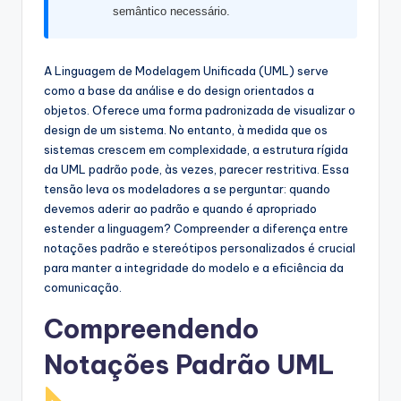
semântico necessário.
s
t
A Linguagem de Modelagem Unificada (UML) serve
r
como a base da análise e do design orientados a
y
objetos. Oferece uma forma padronizada de visualizar o
design de um sistema. No entanto, à medida que os
U
sistemas crescem em complexidade, a estrutura rígida
p
da UML padrão pode, às vezes, parecer restritiva. Essa
tensão leva os modeladores a se perguntar: quando
d
devemos aderir ao padrão e quando é apropriado
a
estender a linguagem? Compreender a diferença entre
notações padrão e stereótipos personalizados é crucial
t
para manter a integridade do modelo e a eficiência da
e
comunicação.
s
Compreendendo
Notações Padrão UML