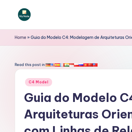
Skip
to
V
content
iz
Home
»
Guia do Modelo C4: Modelagem de Arquiteturas Or
N
o
Read this post in:
t
Posted
C4 Model
e
in
Guia do Modelo C
P
Arquiteturas Orie
o
rt
com Linhas de Re