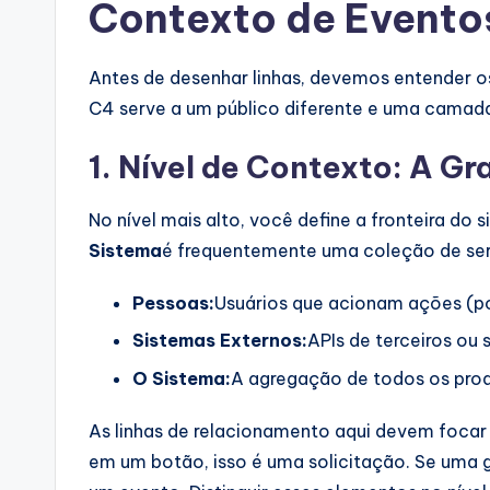
Contexto de Event
p
d
Antes de desenhar linhas, devemos entender o
a
C4 serve a um público diferente e uma camada
t
1. Nível de Contexto: A G
e
No nível mais alto, você define a fronteira do
s
Sistema
é frequentemente uma coleção de ser
Pessoas:
Usuários que acionam ações (p
Sistemas Externos:
APIs de terceiros ou
O Sistema:
A agregação de todos os prod
As linhas de relacionamento aqui devem foca
em um botão, isso é uma solicitação. Se uma