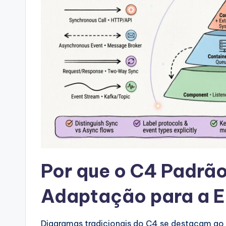
si
g
h
t
s
&
S
o
Por que o C4 Padrão
ft
Adaptação para a 
w
Diagramas tradicionais do C4 se destacam ao