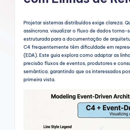
u
g
Projetar sistemas distribuídos exige clareza.
u
assíncrona, visualizar o fluxo de dados tor
estruturada para a documentação de arquitetu
e
C4 frequentemente têm dificuldade em represe
s
(EDA). Este guia explora como adaptar as lin
precisão fluxos de eventos, produtores e con
e
semântica, garantindo que os interessados 
-
primeira vista.
A
I
I
n