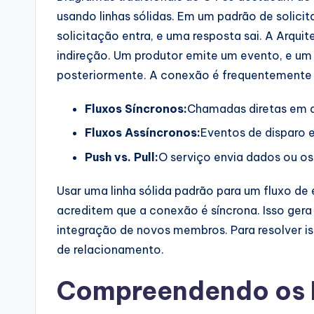
a
usando linhas sólidas. Em um padrão de solicit
r
solicitação entra, e uma resposta sai. A Arqu
indireção. Um produtor emite um evento, e u
e
posteriormente. A conexão é frequentemente 
I
Fluxos Síncronos:
Chamadas diretas em q
n
Fluxos Assíncronos:
Eventos de disparo 
d
Push vs. Pull:
O serviço envia dados ou o
u
Usar uma linha sólida padrão para um fluxo de
s
acreditem que a conexão é síncrona. Isso ger
integração de novos membros. Para resolver is
tr
de relacionamento.
y
Compreendendo os N
U