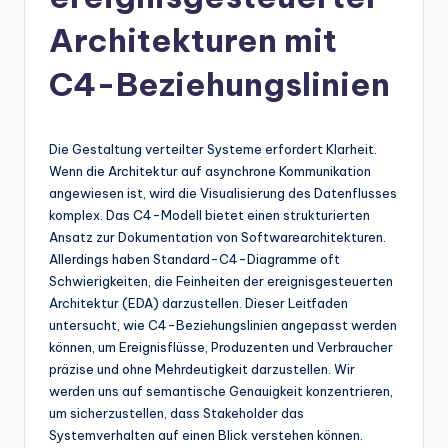
n
-
Architekturen mit
A
C4-Beziehungslinien
I
In
Die Gestaltung verteilter Systeme erfordert Klarheit.
si
Wenn die Architektur auf asynchrone Kommunikation
g
angewiesen ist, wird die Visualisierung des Datenflusses
komplex. Das C4-Modell bietet einen strukturierten
h
Ansatz zur Dokumentation von Softwarearchitekturen.
t
Allerdings haben Standard-C4-Diagramme oft
Schwierigkeiten, die Feinheiten der ereignisgesteuerten
s
Architektur (EDA) darzustellen. Dieser Leitfaden
&
untersucht, wie C4-Beziehungslinien angepasst werden
können, um Ereignisflüsse, Produzenten und Verbraucher
S
präzise und ohne Mehrdeutigkeit darzustellen. Wir
o
werden uns auf semantische Genauigkeit konzentrieren,
um sicherzustellen, dass Stakeholder das
ft
Systemverhalten auf einen Blick verstehen können.