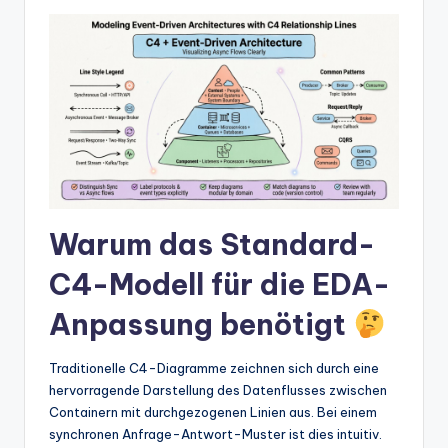
w
a
r
e
In
d
u
Warum das Standard-
s
tr
C4-Modell für die EDA-
y
Anpassung benötigt
U
Traditionelle C4-Diagramme zeichnen sich durch eine
p
hervorragende Darstellung des Datenflusses zwischen
d
Containern mit durchgezogenen Linien aus. Bei einem
synchronen Anfrage-Antwort-Muster ist dies intuitiv.
a