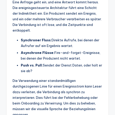
Eine Anfrage geht ein, und eine Antwort kommt heraus.
t
Die ereignisgesteuerte Architektur führt eine Schicht
der Indirektheit ein. Ein Produzent sendet ein Ereignis,
e
und ein oder mehrere Verbraucher verarbeiten es später.
s
Die Verbindung ist oft lose, und die Zeitpunkte sind
entkoppelt.
Synchroner Fluss:
Direkte Aufrufe, bei denen der
Aufrufer auf ein Ergebnis wartet.
Asynchrone Flüsse:
Fire-and-forget-Ereignisse,
bei denen der Produzent nicht wartet.
Push vs. Pull:
Sendet der Dienst Daten, oder holt er
sie ab?
Die Verwendung einer standardmäßigen
durchgezogenen Linie für einen Ereignisstrom kann Leser
dazu verleiten, die Verbindung als synchron zu
interpretieren. Dies führt bei der Fehlerbehebung oder
beim Onboarding zu Verwirrung. Um dies zu beheben,
müssen wir die visuelle Sprache der Beziehungslinien
anpassen.