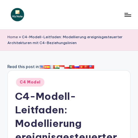
Skip
to
V
content
iz
Home
»
C4-Modell-Leitfaden: Modellierung ereignisgesteuerter
Architekturen mit C4-Beziehungslinien
N
o
t
Read this post in:
e
Posted
C4 Model
G
in
C4-Modell-
e
r
Leitfaden:
m
Modellierung
a
ereignisgesteuerter