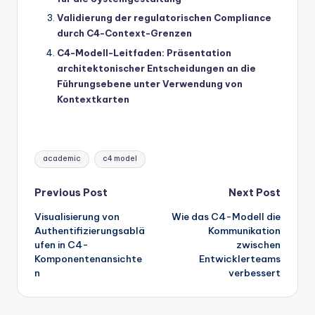
Validierung der regulatorischen Compliance
durch C4-Context-Grenzen
C4-Modell-Leitfaden: Präsentation
architektonischer Entscheidungen an die
Führungsebene unter Verwendung von
Kontextkarten
Tags:
academic
c4 model
Post
Previous Post
Next Post
Visualisierung von
Wie das C4-Modell die
navigation
Authentifizierungsablä
Kommunikation
ufen in C4-
zwischen
Komponentenansichte
Entwicklerteams
n
verbessert