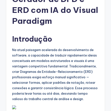
g
u
ERD com IA do Visual
e
Paradigm
s
e
Introdução
-
A
Na atual paisagem acelerada do desenvolvimento de
software, a capacidade de traduzir rapidamente ideias
I
conceituais em modelos estruturados e visuais é uma
I
vantagem competitiva fundamental. Tradicionalmente,
criar Diagramas de Entidade-Relacionamento (ERD)
n
profissionais exigia esforço manual significativo —
si
selecionar formas, aplicar padrões de notação, rotear
conexões e garantir consistência lógica. Esse processo
g
poderia levar horas ou até dias, desviando tempo
h
valioso do trabalho central de análise e design.
t