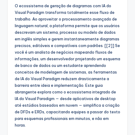
s
O ecossistema de geração de diagramas com IA do
Visual Paradigm transforma totalmente esse fluxo de
&
trabalho. Ao aproveitar o processamento avançado de
S
linguagem natural, a plataforma permite que os usuários
descrevam um sistema, processo ou modelo de dados
o
em inglês simples e gerem instantaneamente diagramas
f
precisos, editáveis e compatíveis com padrões. [[2]] Se
você é um analista de negócios mapeando fluxos de
t
informações, um desenvolvedor projetando um esquema
w
de banco de dados ou um estudante aprendendo
conceitos de modelagem de sistemas, as ferramentas
a
de IA do Visual Paradigm reduzem drasticamente a
r
barreira entre ideia e implementação. Este guia
abrangente explora como o ecossistema integrado de
e
IA do Visual Paradigm — desde aplicativos de desktop
I
até estúdios baseados em nuvem — simplifica a criação
de DFDs e ERDs, capacitando equipes a passar do texto
n
para esquemas profissionais em minutos, e não em
d
horas.
u