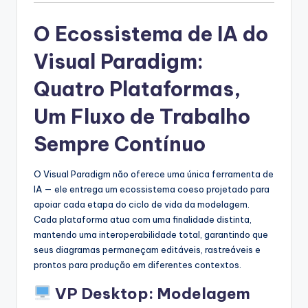
s
O Ecossistema de IA do
t
Visual Paradigm:
r
Quatro Plataformas,
y
U
Um Fluxo de Trabalho
p
Sempre Contínuo
d
O Visual Paradigm não oferece uma única ferramenta de
a
IA — ele entrega um ecossistema coeso projetado para
t
apoiar cada etapa do ciclo de vida da modelagem.
Cada plataforma atua com uma finalidade distinta,
e
mantendo uma interoperabilidade total, garantindo que
s
seus diagramas permaneçam editáveis, rastreáveis e
prontos para produção em diferentes contextos.
VP Desktop: Modelagem