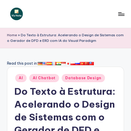
Skip
to
V
content
iz
Home
»
Do Texto à Estrutura: Acelerando o Design de Sistemas com
o Gerador de DFD e ERD com IA do Visual Paradigm
N
o
t
Read this post in:
e
Posted
AI
AI Chatbot
Database Design
P
in
Do Texto à Estrutura:
o
r
Acelerando o Design
t
de Sistemas com o
u
Gerador de DFD e