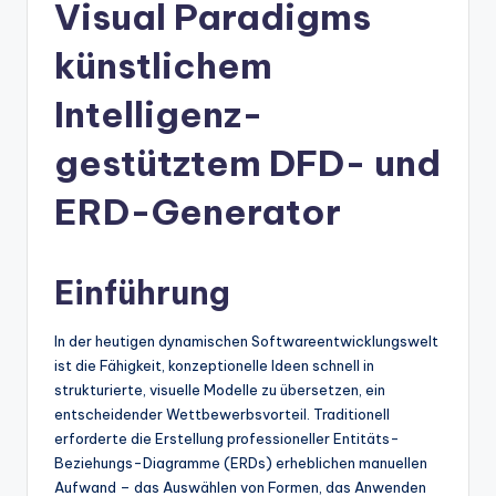
n
Visual Paradigms
-
künstlichem
A
Intelligenz-
I
In
gestütztem DFD- und
si
ERD-Generator
g
h
Einführung
t
s
In der heutigen dynamischen Softwareentwicklungswelt
&
ist die Fähigkeit, konzeptionelle Ideen schnell in
strukturierte, visuelle Modelle zu übersetzen, ein
S
entscheidender Wettbewerbsvorteil. Traditionell
o
erforderte die Erstellung professioneller Entitäts-
Beziehungs-Diagramme (ERDs) erheblichen manuellen
ft
Aufwand – das Auswählen von Formen, das Anwenden