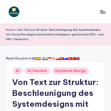
Skip
to
V
content
iz
Home
»
Von Text zur Struktur: Beschleunigung des Systemdesigns
mit Visual Paradigms künstlichem Intelligenz-gestütztem DFD- und
N
ERD-Generator
o
t
Read this post in:
e
G
Posted
AI
AI Chatbot
Database Design
in
e
Von Text zur Struktur:
r
Beschleunigung des
m
Systemdesigns mit
a