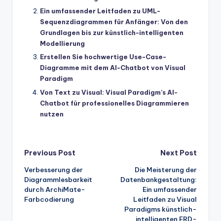
Ein umfassender Leitfaden zu UML-
Sequenzdiagrammen für Anfänger: Von den
Grundlagen bis zur künstlich-intelligenten
Modellierung
Erstellen Sie hochwertige Use-Case-
Diagramme mit dem AI-Chatbot von Visual
Paradigm
Von Text zu Visual: Visual Paradigm’s AI-
Chatbot für professionelles Diagrammieren
nutzen
Post
Previous Post
Next Post
Verbesserung der
Die Meisterung der
navigation
Diagrammlesbarkeit
Datenbankgestaltung:
durch ArchiMate-
Ein umfassender
Farbcodierung
Leitfaden zu Visual
Paradigms künstlich-
intelligenten ERD-