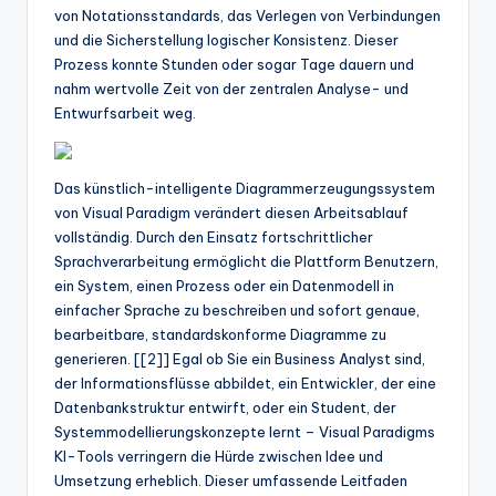
w
von Notationsstandards, das Verlegen von Verbindungen
und die Sicherstellung logischer Konsistenz. Dieser
a
Prozess konnte Stunden oder sogar Tage dauern und
r
nahm wertvolle Zeit von der zentralen Analyse- und
Entwurfsarbeit weg.
e
In
Das künstlich-intelligente Diagrammerzeugungssystem
d
von Visual Paradigm verändert diesen Arbeitsablauf
u
vollständig. Durch den Einsatz fortschrittlicher
Sprachverarbeitung ermöglicht die Plattform Benutzern,
s
ein System, einen Prozess oder ein Datenmodell in
tr
einfacher Sprache zu beschreiben und sofort genaue,
bearbeitbare, standardskonforme Diagramme zu
y
generieren. [[2]] Egal ob Sie ein Business Analyst sind,
U
der Informationsflüsse abbildet, ein Entwickler, der eine
Datenbankstruktur entwirft, oder ein Student, der
p
Systemmodellierungskonzepte lernt – Visual Paradigms
d
KI-Tools verringern die Hürde zwischen Idee und
Umsetzung erheblich. Dieser umfassende Leitfaden
a