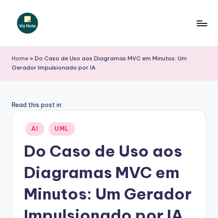
Skip
to
V
content
iz
Home
»
Do Caso de Uso aos Diagramas MVC em Minutos: Um
Gerador Impulsionado por IA
N
o
t
Read this post in:
e
Posted
AI
UML
P
in
Do Caso de Uso aos
o
Diagramas MVC em
r
t
Minutos: Um Gerador
u
Impulsionado por IA