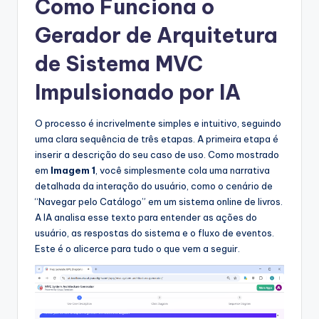
Como Funciona o
s
Gerador de Arquitetura
t
de Sistema MVC
r
Impulsionado por IA
y
U
O processo é incrivelmente simples e intuitivo, seguindo
p
uma clara sequência de três etapas. A primeira etapa é
inserir a descrição do seu caso de uso. Como mostrado
d
em
Imagem 1
, você simplesmente cola uma narrativa
a
detalhada da interação do usuário, como o cenário de
“Navegar pelo Catálogo” em um sistema online de livros.
t
A IA analisa esse texto para entender as ações do
e
usuário, as respostas do sistema e o fluxo de eventos.
Este é o alicerce para tudo o que vem a seguir.
s