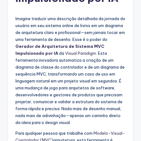
g
u
Imagine traduzir uma descrição detalhada da jornada do
e
usuário em seu sistema online de livros em um diagrama
s
de arquitetura claro e profissional—sem jamais tocar em
uma ferramenta de desenho. Esse é o poder do
e
Gerador de Arquitetura de Sistema MVC
-
Impulsionado por IA
da
Visual Paradigm
. Esta
ferramenta inovadora automatiza a criação de um
A
diagrama de classe do controlador e de um diagrama de
I
sequência MVC, transformando um caso de uso em
linguagem natural em um projeto visual em segundos. É
I
uma mudança de jogo para arquitetos de software,
n
desenvolvedores e gestores de produtos que precisam
projetar, comunicar e validar a estrutura do sistema de
si
forma rápida e precisa. Nada mais de desenho manual,
g
nada mais de adivinhação—apenas um caminho direto
da ideia para o design visual.
h
Para qualquer pessoa que trabalhe com
Modelo-Visual-
t
Controlador (MVC)
arquitetura, esta ferramenta é