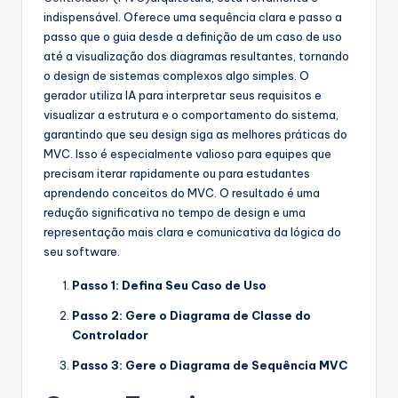
s
indispensável. Oferece uma sequência clara e passo a
passo que o guia desde a definição de um caso de uso
&
até a visualização dos diagramas resultantes, tornando
S
o design de sistemas complexos algo simples. O
gerador utiliza IA para interpretar seus requisitos e
o
visualizar a estrutura e o comportamento do sistema,
f
garantindo que seu design siga as melhores práticas do
MVC. Isso é especialmente valioso para equipes que
t
precisam iterar rapidamente ou para estudantes
w
aprendendo conceitos do MVC. O resultado é uma
redução significativa no tempo de design e uma
a
representação mais clara e comunicativa da lógica do
r
seu software.
e
Passo 1: Defina Seu Caso de Uso
I
Passo 2: Gere o Diagrama de Classe do
n
Controlador
d
Passo 3: Gere o Diagrama de Sequência MVC
u