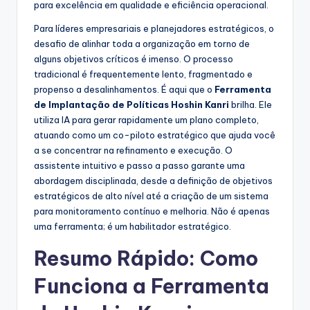
para excelência em qualidade e eficiência operacional.
s
Para líderes empresariais e planejadores estratégicos, o
&
desafio de alinhar toda a organização em torno de
S
alguns objetivos críticos é imenso. O processo
tradicional é frequentemente lento, fragmentado e
o
propenso a desalinhamentos. É aqui que o
Ferramenta
f
de Implantação de Políticas Hoshin Kanri
brilha. Ele
utiliza IA para gerar rapidamente um plano completo,
t
atuando como um co-piloto estratégico que ajuda você
w
a se concentrar na refinamento e execução. O
assistente intuitivo e passo a passo garante uma
a
abordagem disciplinada, desde a definição de objetivos
r
estratégicos de alto nível até a criação de um sistema
para monitoramento contínuo e melhoria. Não é apenas
e
uma ferramenta; é um habilitador estratégico.
I
Resumo Rápido: Como
n
Funciona a Ferramenta
d
u