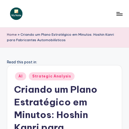
Skip
to
V
content
iz
Home
»
Criando um Plano Estratégico em Minutos: Hoshin Kanri
para Fabricantes Automobilísticos
N
o
t
Read this post in:
e
Posted
AI
Strategic Analysis
P
in
Criando um Plano
o
Estratégico em
r
t
Minutos: Hoshin
u
Kanri para