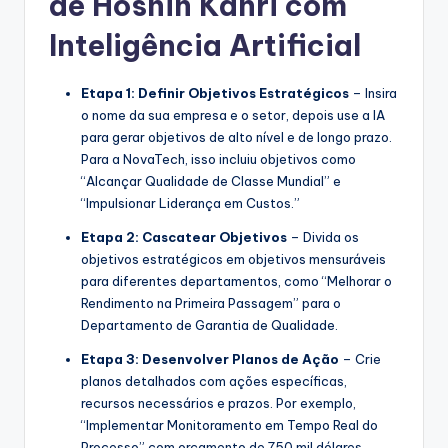
de Hoshin Kanri com
s
Inteligência Artificial
t
r
Etapa 1: Definir Objetivos Estratégicos
– Insira
o nome da sua empresa e o setor, depois use a IA
y
para gerar objetivos de alto nível e de longo prazo.
U
Para a NovaTech, isso incluiu objetivos como
“Alcançar Qualidade de Classe Mundial” e
p
“Impulsionar Liderança em Custos.”
d
Etapa 2: Cascatear Objetivos
– Divida os
a
objetivos estratégicos em objetivos mensuráveis
para diferentes departamentos, como “Melhorar o
t
Rendimento na Primeira Passagem” para o
e
Departamento de Garantia de Qualidade.
s
Etapa 3: Desenvolver Planos de Ação
– Crie
planos detalhados com ações específicas,
recursos necessários e prazos. Por exemplo,
“Implementar Monitoramento em Tempo Real do
Processo” com orçamento de 750 mil dólares.