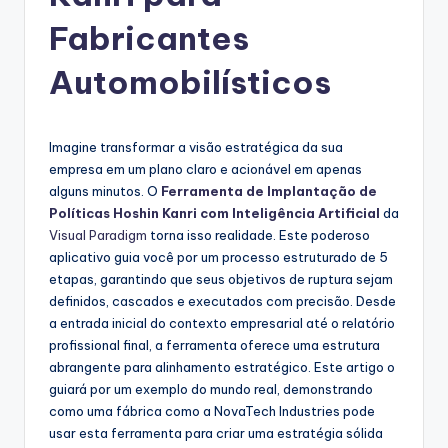
g
Fabricantes
u
e
Automobilísticos
s
e
Imagine transformar a visão estratégica da sua
-
empresa em um plano claro e acionável em apenas
alguns minutos. O
Ferramenta de Implantação de
A
Políticas Hoshin Kanri com Inteligência Artificial
da
I
Visual Paradigm
torna isso realidade. Este poderoso
aplicativo guia você por um processo estruturado de 5
I
etapas, garantindo que seus objetivos de ruptura sejam
n
definidos, cascados e executados com precisão. Desde
a entrada inicial do contexto empresarial até o relatório
si
profissional final, a ferramenta oferece uma estrutura
g
abrangente para alinhamento estratégico. Este artigo o
guiará por um exemplo do mundo real, demonstrando
h
como uma fábrica como a NovaTech Industries pode
t
usar esta ferramenta para criar uma estratégia sólida