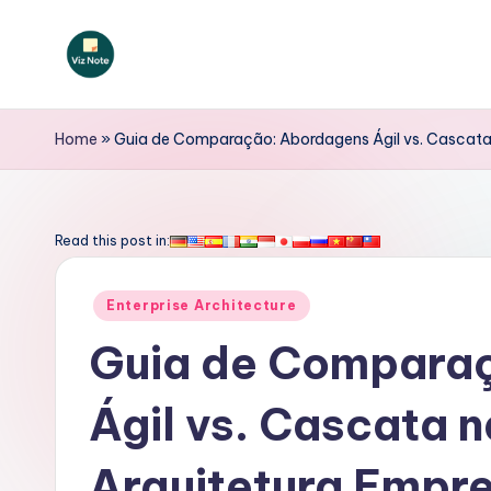
Skip
to
V
content
iz
Home
»
Guia de Comparação: Abordagens Ágil vs. Cascata
N
o
Read this post in:
t
Posted
Enterprise Architecture
e
in
Guia de Compara
P
Ágil vs. Cascata
o
rt
Arquitetura Empre