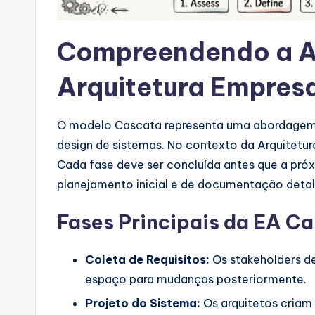
a
r
Compreendendo a 
e
Arquitetura Empresa
I
n
O modelo Cascata representa uma abordagem tr
design de sistemas. No contexto da Arquitetur
d
Cada fase deve ser concluída antes que a p
u
planejamento inicial e de documentação deta
s
Fases Principais da EA C
tr
Coleta de Requisitos:
Os stakeholders de
y
espaço para mudanças posteriormente.
U
Projeto do Sistema:
Os arquitetos criam 