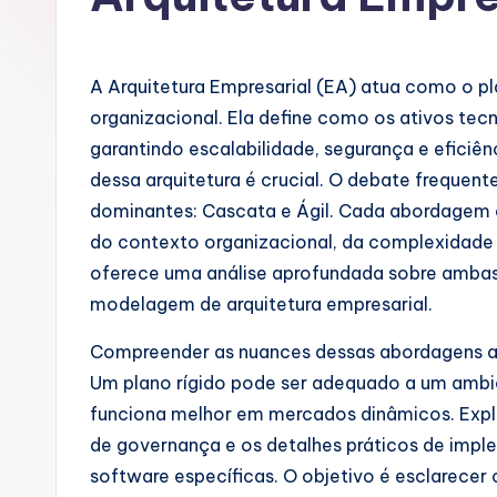
u
g
A Arquitetura Empresarial (EA) atua como o pl
u
organizacional. Ela define como os ativos tec
garantindo escalabilidade, segurança e eficiê
e
dessa arquitetura é crucial. O debate frequen
s
dominantes: Cascata e Ágil. Cada abordagem 
do contexto organizacional, da complexidade d
e
oferece uma análise aprofundada sobre ambas
-
modelagem de arquitetura empresarial.
A
Compreender as nuances dessas abordagens aj
Um plano rígido pode ser adequado a um ambie
I
funciona melhor em mercados dinâmicos. Explo
I
de governança e os detalhes práticos de imp
software específicas. O objetivo é esclarece
n