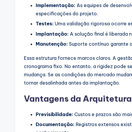
p
Implementação:
As equipes de desenvol
especificações do projeto.
d
Testes:
Uma validação rigorosa ocorre em 
a
Implantação:
A solução final é liberada
t
Manutenção:
Suporte contínuo garante a
e
Essa estrutura fornece marcos claros. A ges
s
cronograma fixo. No entanto, a rigidez pode 
mudança. Se as condições do mercado mudarem 
tornar desalinhada antes da implantação.
Vantagens da Arquitetur
Previsibilidade:
Custos e prazos são mais 
Documentação:
Registros extensos exis