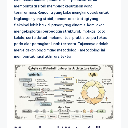
&
membantu arsitek membuat keputusan yang
S
terinformasi. Rencana yang kaku mungkin cocok untuk
lingkungan yang stabil, sementara strategi yang
o
fleksibel lebih baik di pasar yang dinamis. Kami akan
f
mengeksplorasi perbedaan struktural, implikasi tata
kelola, serta detail implementasi praktis tanpa fokus
t
pada alat perangkat lunak tertentu. Tujuannya adalah
w
menjelaskan bagaimana metodologi-metodologi ini
membentuk hasil akhir arsitektur.
a
r
e
I
n
d
u
s