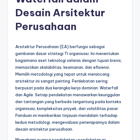
e
si
Desain Arsitektur
a
Perusahaan
n
-
Arsitektur Perusahaan (EA) berfungsi sebagai
A
gambaran dasar strategi TI organisasi. Ini menentukan
I
bagaimana aset teknologi selaras dengan tujuan bisnis,
memastikan skalabilitas, keamanan, dan efisiensi.
I
Memilih metodologi yang tepat untuk merancang
n
arsitektur ini sangat penting. Perdebatan sering
berpusat pada dua kerangka kerja dominan: Waterfall
si
dan Agile. Setiap pendekatan menawarkan keunggulan
g
dan tantangan yang berbeda tergantung pada konteks
organisasi, kompleksitas proyek, dan volatilitas pasar.
h
Panduan ini memberikan tinjauan mendalam terhadap
t
kedua metodologi, mengevaluasi penerapannya dalam
desain arsitektur perusahaan.
s
Memahami nuansa pendekatan-pendekatan ini