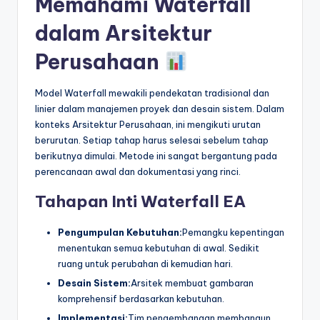
Memahami Waterfall
t
dalam Arsitektur
r
Perusahaan
y
U
Model Waterfall mewakili pendekatan tradisional dan
linier dalam manajemen proyek dan desain sistem. Dalam
p
konteks Arsitektur Perusahaan, ini mengikuti urutan
d
berurutan. Setiap tahap harus selesai sebelum tahap
berikutnya dimulai. Metode ini sangat bergantung pada
a
perencanaan awal dan dokumentasi yang rinci.
t
Tahapan Inti Waterfall EA
e
s
Pengumpulan Kebutuhan:
Pemangku kepentingan
menentukan semua kebutuhan di awal. Sedikit
ruang untuk perubahan di kemudian hari.
Desain Sistem:
Arsitek membuat gambaran
komprehensif berdasarkan kebutuhan.
Implementasi:
Tim pengembangan membangun