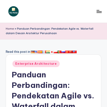
Skip
to
V
content
iz
Home
»
Panduan Perbandingan: Pendekatan Agile vs. Waterfall
dalam Desain Arsitektur Perusahaan
N
o
t
Read this post in:
e
Posted
Enterprise Architecture
I
in
Panduan
n
d
Perbandingan:
o
Pendekatan Agile vs.
n
Waterfall dalam