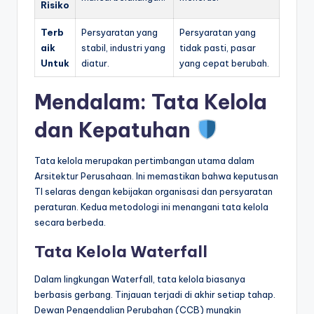
Risiko
Terb
Persyaratan yang
Persyaratan yang
aik
stabil, industri yang
tidak pasti, pasar
Untuk
diatur.
yang cepat berubah.
Mendalam: Tata Kelola
dan Kepatuhan
Tata kelola merupakan pertimbangan utama dalam
Arsitektur Perusahaan. Ini memastikan bahwa keputusan
TI selaras dengan kebijakan organisasi dan persyaratan
peraturan. Kedua metodologi ini menangani tata kelola
secara berbeda.
Tata Kelola Waterfall
Dalam lingkungan Waterfall, tata kelola biasanya
berbasis gerbang. Tinjauan terjadi di akhir setiap tahap.
Dewan Pengendalian Perubahan (CCB) mungkin