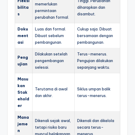
Fleksi
Tinggi. Perubahan
memerlukan
bilita
diharapkan dan
permintaan
s
disambut.
perubahan formal.
Doku
Luas dan formal.
Cukup saja. Dibuat
ment
Dibuat sebelum
bersamaan dengan
asi
pembangunan.
pembangunan.
Dilakukan setelah
Terus-menerus.
Peng
pengembangan
Pengujian dilakukan
ujian
selesai.
sepanjang waktu.
Masu
kan
Terutama di awal
Siklus umpan balik
Stak
dan akhir.
terus-menerus.
ehold
er
Mana
Dikenali sejak awal,
Dikenali dan dikelola
jeme
tetapi risiko baru
secara terus-
n
muncul belakangan.
menerus.