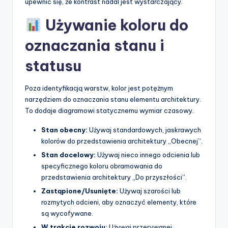
upewnić się, że kontrast nadal jest wystarczający.
Używanie koloru do
oznaczania stanu i
statusu
Poza identyfikacją warstw, kolor jest potężnym
narzędziem do oznaczania stanu elementu architektury.
To dodaje diagramowi statycznemu wymiar czasowy.
Stan obecny:
Używaj standardowych, jaskrawych
kolorów do przedstawienia architektury „Obecnej”.
Stan docelowy:
Używaj nieco innego odcienia lub
specyficznego koloru obramowania do
przedstawienia architektury „Do przyszłości”.
Zastąpione/Usunięte:
Używaj szarości lub
rozmytych odcieni, aby oznaczyć elementy, które
są wycofywane.
W trakcie rozwoju:
Używaj przerywanej