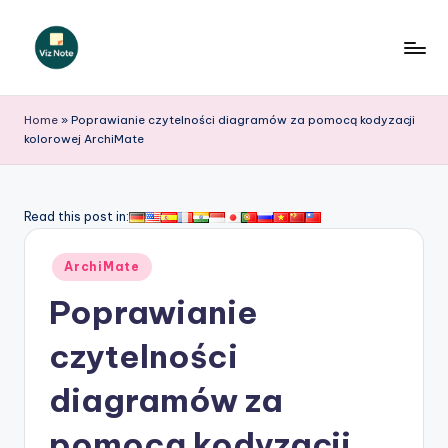
Skip
to
V
content
iz
Home
»
Poprawianie czytelności diagramów za pomocą kodyzacji
kolorowej ArchiMate
N
o
t
Read this post in:
e
Posted
ArchiMate
P
in
Poprawianie
o
li
czytelności
s
diagramów za
h
pomocą kodyzacji