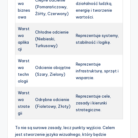
Ciepłe odcienie
wa
działalność ludzką,
(Pomarańczowy,
biznes
energię i tworzenie
Żółty, Czerwony)
owa
wartości.
Warst
Chłodne odcienie
wa
Reprezentuje systemy,
(Niebieski,
aplika
stabilność i logikę.
Turkusowy)
cji
Warst
Reprezentuje
wa
Odcienie obojętne
infrastrukturę, sprzęt i
techn
(Szary, Zielony)
wsparcie.
ologii
Warst
Reprezentuje cele,
wa
Odrębne odcienie
zasady i kierunki
strate
(Fioletowy, Złoty)
strategiczne.
gii
To nie są surowe zasady, lecz punkty wyjścia. Celem
jest stworzenie języka wizualnego, który będzie