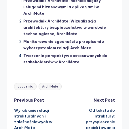
Przewodnik ArchiMate: Różnica między
usługami biznesowymi a aplikacjami w
ArchiMate
Przewodnik ArchiMate: Wizualizacja
architektury bezpieczeństwa w warstwie
technologicznej ArchiMate
Monitorowanie zgodności z przepisami z
wykorzystaniem relacji ArchiMate
Tworzenie perspektyw dostosowanych do
stakeholderów w ArchiMate
Tags:
academic
ArchiMate
Post
Previous Post
Next Post
Wyrabianie relacji
Od tekstu do
navigation
strukturalnych i
struktury:
zależnościowych w
przyspieszanie
ArchiMate
projektowania