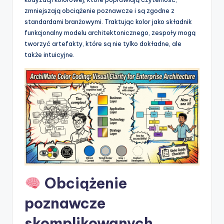
t
zmniejszają obciążenie poznawcze i są zgodne z
w
standardami branżowymi. Traktując kolor jako składnik
funkcjonalny modelu architektonicznego, zespoły mogą
a
tworzyć artefakty, które są nie tylko dokładne, ale
r
także intuicyjne.
e
I
n
d
u
s
t
Obciążenie
r
poznawcze
y
skomplikowanych
U