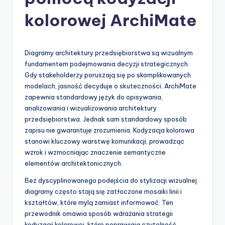
-
A
kolorowej ArchiMate
I
I
Diagramy architektury przedsiębiorstwa są wizualnym
n
fundamentem podejmowania decyzji strategicznych.
Gdy stakeholderzy poruszają się po skomplikowanych
si
modelach, jasność decyduje o skuteczności. ArchiMate
g
zapewnia standardowy język do opisywania,
analizowania i wizualizowania architektury
h
przedsiębiorstwa. Jednak sam standardowy sposób
t
zapisu nie gwarantuje zrozumienia. Kodyzacja kolorowa
stanowi kluczowy warstwę komunikacji, prowadząc
s
wzrok i wzmocniając znaczenie semantyczne
&
elementów architektonicznych.
S
Bez dyscyplinowanego podejścia do stylizacji wizualnej
diagramy często stają się zatłoczone mosaiki linii i
o
kształtów, które mylą zamiast informować. Ten
f
przewodnik omawia sposób wdrażania strategii
kodyzacji kolorowej, które poprawiają czytelność,