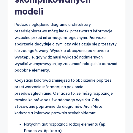
p
modeli
d
Podczas oglądania diagramu architektury
a
przedsiębiorstwa mózg ludzki przetwarza informacje
t
wizualne przed informacjami logicznymi. Pierwsze
spojrzenie decyduje o tym, czy widz czuje się przeszyty
e
lub zaangażowany. Wysokie obciążenie poznawcze
s
występuje, gdy widz musi wykazać nadmiernych
wysiłków umysłowych, by zrozumieć relacje lub odróżnić
podobne elementy.
Kodyzacja kolorowa zmniejsza to obciążenie poprzez
przetwarzanie informacji na poziomie
przeduwzględniania. Oznacza to, że mózg rozpoznaje
różnice kolorów bez świadomego wysiłku. Gdy
stosowana poprawnie do diagramów ArchiMate,
kodyzacja kolorowa pozwala stakeholderom:
Natychmiast rozpoznać rodzaj elementu (np.
Proces vs. Aplikacja).