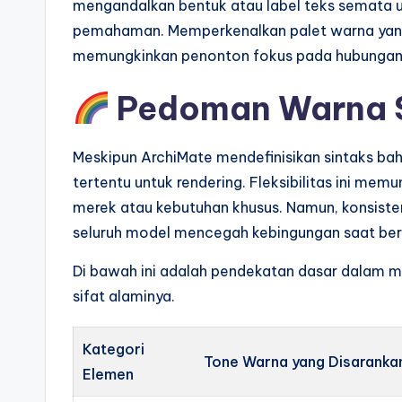
mengandalkan bentuk atau label teks semata
p
pemahaman. Memperkenalkan palet warna yang
d
memungkinkan penonton fokus pada hubungan d
a
Pedoman Warna S
t
Meskipun ArchiMate mendefinisikan sintaks ba
e
tertentu untuk rendering. Fleksibilitas ini mem
s
merek atau kebutuhan khusus. Namun, konsisten
seluruh model mencegah kebingungan saat bera
Di bawah ini adalah pendekatan dasar dalam 
sifat alaminya.
Kategori
Tone Warna yang Disaranka
Elemen