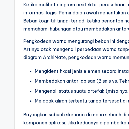
a
Ketika melihat diagram arsitektur perusahaan
r
informasi logis. Pemindaian awal menentukan 
Beban kognitif tinggi terjadi ketika penonton 
e
memahami hubungan atau membedakan antara
I
Pengkodean warna mengurangi beban ini denga
n
Artinya otak mengenali perbedaan warna tanpa
diagram ArchiMate, pengkodean warna memung
d
Mengidentifikasi jenis elemen secara instan
u
Membedakan antar lapisan (Bisnis vs. Tekn
s
Mengenali status suatu artefak (misalnya, 
tr
Melacak aliran tertentu tanpa tersesat di 
y
Bayangkan sebuah skenario di mana sebuah diagr
U
komponen aplikasi. Jika keduanya digambarkan