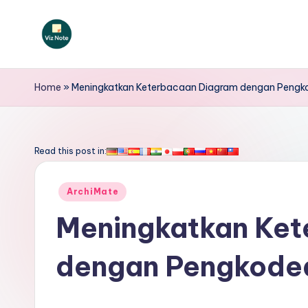
Skip
to
V
content
iz
Home
»
Meningkatkan Keterbacaan Diagram dengan Pengk
N
o
Read this post in:
t
Posted
ArchiMate
e
in
Meningkatkan Ket
I
dengan Pengkode
n
d