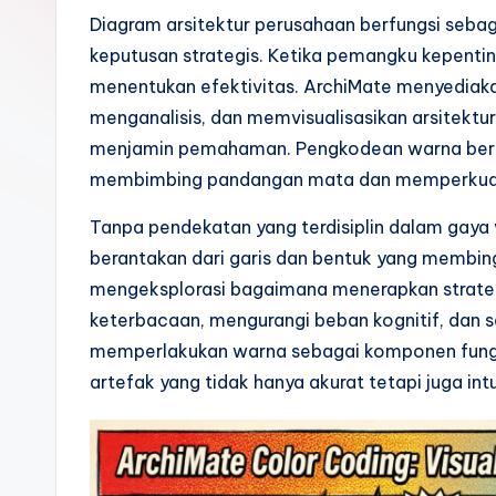
o
Diagram arsitektur perusahaan berfungsi sebag
keputusan strategis. Ketika pemangku kepenti
n
menentukan efektivitas. ArchiMate menyedia
e
menganalisis, dan memvisualisasikan arsitektur
menjamin pemahaman. Pengkodean warna berfun
si
membimbing pandangan mata dan memperkuat m
a
Tanpa pendekatan yang terdisiplin dalam gaya v
n
berantakan dari garis dan bentuk yang membin
mengeksplorasi bagaimana menerapkan strate
-
keterbacaan, mengurangi beban kognitif, dan s
A
memperlakukan warna sebagai komponen fungsi
artefak yang tidak hanya akurat tetapi juga intui
I
I
n