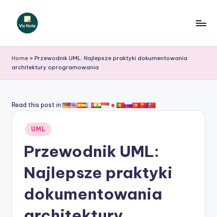
Skip
to
V
content
iz
Home
»
Przewodnik UML: Najlepsze praktyki dokumentowania
architektury oprogramowania
N
o
t
Read this post in:
e
Posted
UML
P
in
Przewodnik UML:
o
li
Najlepsze praktyki
s
dokumentowania
h
architektury