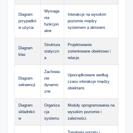
Wymaga
Diagram
Interakcje na wysokim
nia
przypadkó
poziomie między
funkcjon
w użycia
systemem a aktorami.
alne
Struktura
Projektowanie
Diagram
statyczn
zorientowane obiektowo i
klas
a
relacje.
Zachowa
Uporządkowane według
Diagram
nie
czasu interakcje między
sekwencji
dynamic
obiektami.
zne
Diagram
Organiza
Moduły oprogramowania na
składnikó
cja
wysokim poziomie i
w
systemu
zależności.
Topologia sprzętu i