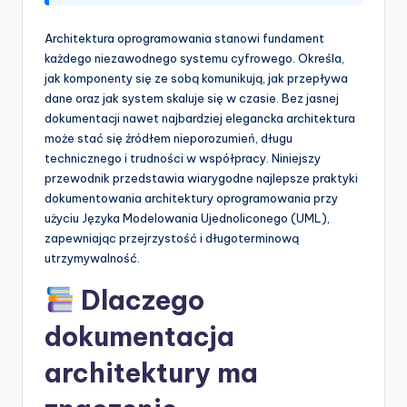
p
Architektura oprogramowania stanowi fundament
d
każdego niezawodnego systemu cyfrowego. Określa,
jak komponenty się ze sobą komunikują, jak przepływa
a
dane oraz jak system skaluje się w czasie. Bez jasnej
t
dokumentacji nawet najbardziej elegancka architektura
może stać się źródłem nieporozumień, długu
e
technicznego i trudności w współpracy. Niniejszy
s
przewodnik przedstawia wiarygodne najlepsze praktyki
dokumentowania architektury oprogramowania przy
użyciu Języka Modelowania Ujednoliconego (UML),
zapewniając przejrzystość i długoterminową
utrzymywalność.
Dlaczego
dokumentacja
architektury ma