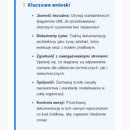
t
Kluczowe wnioski
w
Jasność wizualna:
Używaj standardowych
diagramów UML do przedstawiania
a
złożonych systemów bez niejasności.
r
Dokumenty żywe:
Traktuj dokumentację
e
architektury jako żywy artefakt, który
ewoluuje wraz z kodem źródłowym.
I
Zgodność z zaangażowanymi stronami:
n
Upewnij się, że diagramy są odpowiednie
zarówno dla odbiorców technicznych, jak i
d
nietechnicznych.
u
Spójność:
Zachowuj ścisłe zasady
nazewnictwa i standardy modelowania w
s
całej organizacji.
t
Kontrola wersji:
Przechowuj
r
dokumentację w tym samym repozytorium
co kod źródłowy, aby zapewnić śledzenie
y
zmian.
U