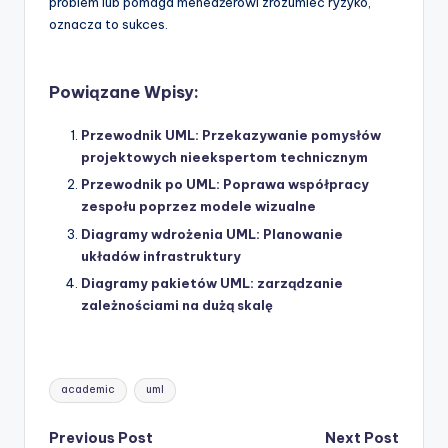
problem lub pomaga menedżerowi zrozumieć ryzyko,
oznacza to sukces.
Powiązane Wpisy:
Przewodnik UML: Przekazywanie pomysłów
projektowych nieekspertom technicznym
Przewodnik po UML: Poprawa współpracy
zespołu poprzez modele wizualne
Diagramy wdrożenia UML: Planowanie
układów infrastruktury
Diagramy pakietów UML: zarządzanie
zależnościami na dużą skalę
Tags:
academic
uml
Post
Previous Post
Next Post