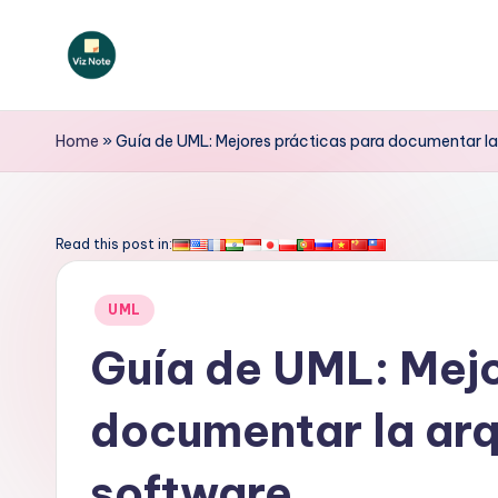
Saltar
al
V
contenido
iz
Home
»
Guía de UML: Mejores prácticas para documentar la
N
o
Read this post in:
t
Publicado
UML
e
en
Guía de UML: Mejo
S
documentar la arq
p
a
software