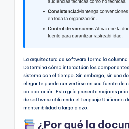
I
audiencias técnicas como no técnicas.
Consistencia:
Mantenga convenciones d
n
en toda la organización.
d
Control de versiones:
Almacene la doc
u
fuente para garantizar rastreabilidad.
s
La arquitectura de software forma la columna v
tr
Determina cómo interactúan los componentes,
y
sistema con el tiempo. Sin embargo, sin una do
elegante puede convertirse en una fuente de co
U
colaboración. Esta guía presenta mejores prác
p
de software utilizando el Lenguaje Unificado 
mantenibilidad a largo plazo.
d
a
¿Por qué la docu