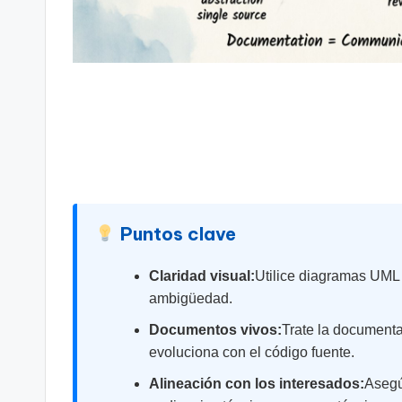
t
s
&
S
o
ft
Puntos clave
w
Claridad visual:
Utilice diagramas UML 
a
ambigüedad.
r
Documentos vivos:
Trate la documenta
evoluciona con el código fuente.
e
Alineación con los interesados:
Asegú