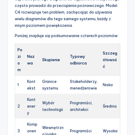
często prowadzi do przeciążenia poznawczego. Model
p
C4 rozwiązuje ten problem, zachęcając do używania
d
wielu diagramów dla tego samego systemu, każdy z
innym poziomem powiększenia.
a
Poniżej znajduje się podsumowanie czterech poziomów:
t
e
Po
Szczeg
zi
Naz
Typowy
s
Skupienie
ółowoś
o
wa
odbiorca
ć
m
Kont
Granice
Stakeholderzy,
1
Niska
ekst
systemu
menedżerowie
Kont
Wybór
Programiści,
2
ener
Średnia
technologii
architekci
y
Komp
Wewnętrzn
3
onen
Programiści
Wysoka
a logika