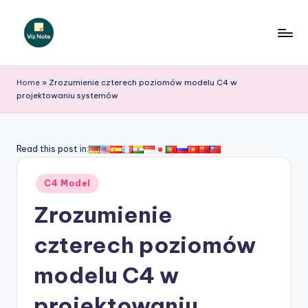
Skip
to
V
content
iz
Home
»
Zrozumienie czterech poziomów modelu C4 w
projektowaniu systemów
N
o
t
Read this post in:
e
Posted
C4 Model
P
in
Zrozumienie
o
li
czterech poziomów
s
modelu C4 w
h
projektowaniu