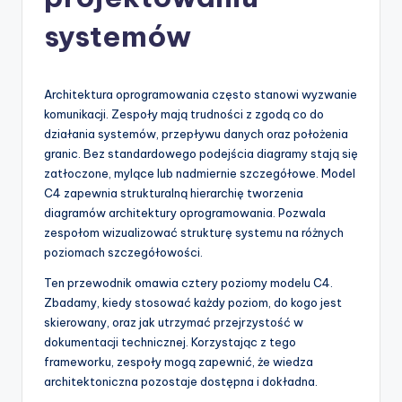
-
A
systemów
I
I
Architektura oprogramowania często stanowi wyzwanie
n
komunikacji. Zespoły mają trudności z zgodą co do
działania systemów, przepływu danych oraz położenia
si
granic. Bez standardowego podejścia diagramy stają się
g
zatłoczone, mylące lub nadmiernie szczegółowe. Model
C4 zapewnia strukturalną hierarchię tworzenia
h
diagramów architektury oprogramowania. Pozwala
t
zespołom wizualizować strukturę systemu na różnych
poziomach szczegółowości.
s
Ten przewodnik omawia cztery poziomy modelu C4.
&
Zbadamy, kiedy stosować każdy poziom, do kogo jest
S
skierowany, oraz jak utrzymać przejrzystość w
dokumentacji technicznej. Korzystając z tego
o
frameworku, zespoły mogą zapewnić, że wiedza
f
architektoniczna pozostaje dostępna i dokładna.