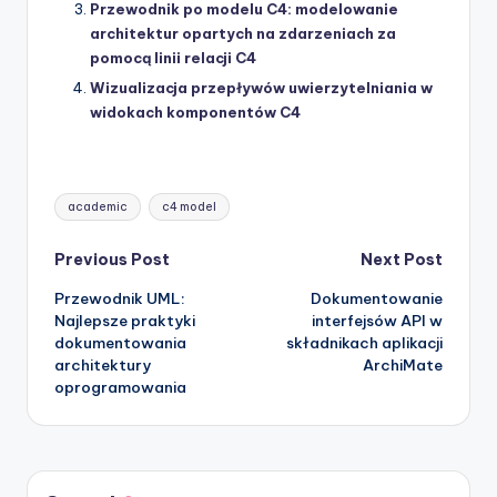
Przewodnik po modelu C4: modelowanie
architektur opartych na zdarzeniach za
pomocą linii relacji C4
Wizualizacja przepływów uwierzytelniania w
widokach komponentów C4
Tags:
academic
c4 model
Post
Previous Post
Next Post
Przewodnik UML:
Dokumentowanie
navigation
Najlepsze praktyki
interfejsów API w
dokumentowania
składnikach aplikacji
architektury
ArchiMate
oprogramowania