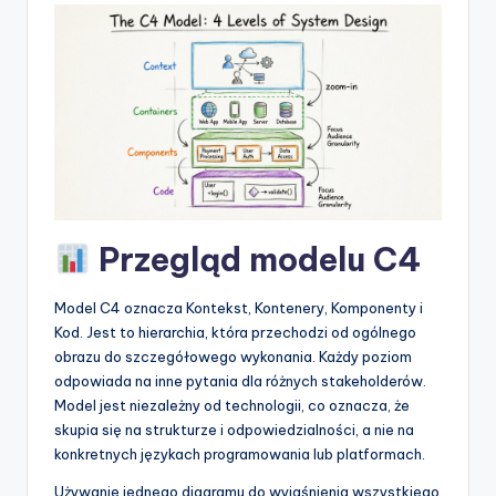
t
w
a
r
e
I
n
Przegląd modelu C4
d
u
Model C4 oznacza Kontekst, Kontenery, Komponenty i
Kod. Jest to hierarchia, która przechodzi od ogólnego
s
obrazu do szczegółowego wykonania. Każdy poziom
t
odpowiada na inne pytania dla różnych stakeholderów.
Model jest niezależny od technologii, co oznacza, że
r
skupia się na strukturze i odpowiedzialności, a nie na
y
konkretnych językach programowania lub platformach.
U
Używanie jednego diagramu do wyjaśnienia wszystkiego