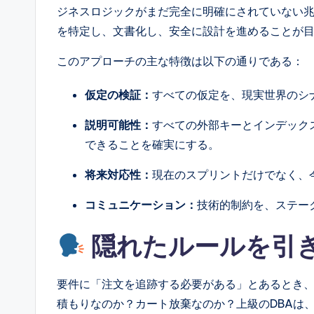
r
ジネスロジックがまだ完全に明確にされていない
e
を特定し、文書化し、安全に設計を進めることが
I
このアプローチの主な特徴は以下の通りである：
n
仮定の検証：
すべての仮定を、現実世界のシ
d
説明可能性：
すべての外部キーとインデック
できることを確実にする。
u
将来対応性：
現在のスプリントだけでなく、
s
コミュニケーション：
技術的制約を、ステー
tr
y
隠れたルールを引
U
要件に「注文を追跡する必要がある」とあるとき
p
積もりなのか？カート放棄なのか？上級のDBAは