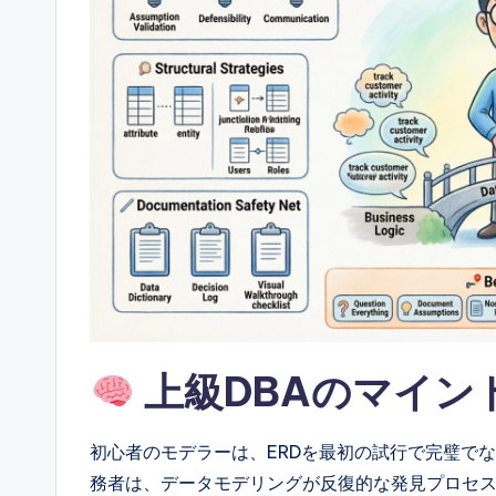
g
h
t
s
&
S
o
ft
上級DBAのマイン
w
a
初心者のモデラーは、ERDを最初の試行で完璧で
務者は、データモデリングが反復的な発見プロセ