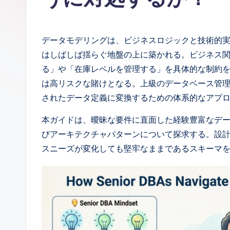
a
n
データモデリングは、ビジネスロジックと技術的
e
はしばしば揺らぐ地盤の上に築かれる。ビジネス
る」や「在庫レベルを管理する」を具体的な制約を
s
は高リスクな賭けとなる。上級のデータベース管理
e
されたデータ定義に変換するための体系的なアプ
-
本ガイドは、曖昧な要件に直面した経験豊富なデ
びアーキテクチャパターンについて探求する。設
A
スニーズが変化しても堅牢なままであるスキーマ
I
I
n
si