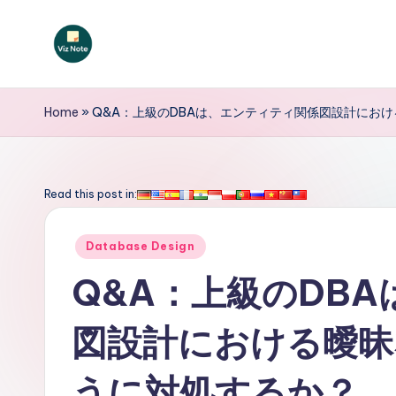
Skip
to
V
content
iz
Home
»
Q&A：上級のDBAは、エンティティ関係図設計にお
N
o
Read this post in:
t
Posted
Database Design
e
in
Q&A：上級のDB
J
図設計における曖昧
a
p
うに対処するか？