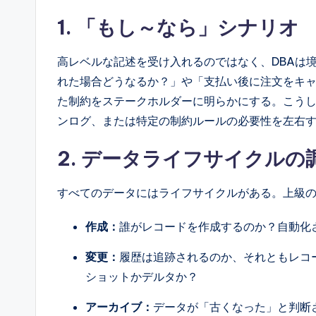
d
1. 「もし～なら」シナリオ
a
高レベルな記述を受け入れるのではなく、DBAは
t
れた場合どうなるか？」や「支払い後に注文をキ
e
た制約をステークホルダーに明らかにする。こう
ンログ、または特定の制約ルールの必要性を左右
s
2. データライフサイクルの
すべてのデータにはライフサイクルがある。上級の
作成：
誰がレコードを作成するのか？自動化
変更：
履歴は追跡されるのか、それともレコ
ショットかデルタか？
アーカイブ：
データが「古くなった」と判断