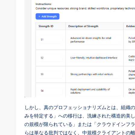
d
a
t
e
s
しかし、真のプロフェッショナリズムとは、組織の
みを特定する」への移行は、洗練された構造的美しさで
の規模が限られている」または「クラウドインフ
らは単なる批判ではなく、中規模クライアントの