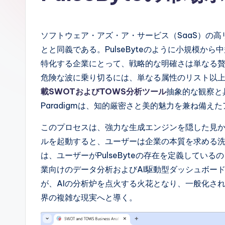
a
n
ソフトウェア・アズ・ア・サービス（SaaS）の
e
とと同義である。PulseByteのように小規模か
特化する企業にとって、戦略的な明確さは単なる
s
危険な波に乗り切るには、単なる属性のリスト以
e
載SWOTおよびTOWS分析ツール
抽象的な観察と具
Paradigmは、知的厳密さと美的魅力を兼ね備
-
このプロセスは、強力な生成エンジンを隠した見
A
ルを起動すると、ユーザーは企業の本質を求める
I
は、ユーザーがPulseByteの存在を定義してい
業向けのデータ分析およびAI駆動型ダッシュボー
I
が、AIの分析炉を点火する火花となり、一般化さ
n
界の複雑な現実へと導く。
si