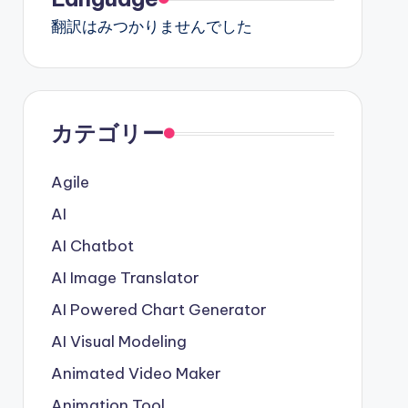
翻訳はみつかりませんでした
カテゴリー
Agile
AI
AI Chatbot
AI Image Translator
AI Powered Chart Generator
AI Visual Modeling
Animated Video Maker
Animation Tool