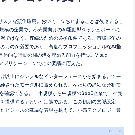
高リスクな競争環境において、立ち止まることは後退するこ
ら中規模の企業で、小売業向けのAI駆動型ダッシュボードに
贅沢ではなく、存続のための必須条件である。市場競争の
上のものが必要であり、高度な
プロフェッショナルなAI搭
体的な行動の間の溝を埋める能力を持つ。Visual
えたアプリケーションでこの要請に応えた。
かけ以上にシンプルなインターフェースから始まる。ツー
洗練されたモーダルに迎えられる。私たちの詳細な分析で
るのを確認できる。「小規模から中規模のSaaS企業で、小売
ドを提供する」という定義である。この初期の文脈設定
れたビジネスの陳腐な表現を越えて、小売テクノロジー業