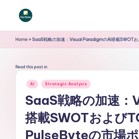
Skip
to
V
content
iz
Home
»
SaaS戦略の加速：Visual ParadigmのAI搭載SW
N
o
Read this post in:
t
Posted
AI
Strategic Analysis
in
e
SaaS戦略の加速：Vis
J
搭載SWOTおよび
a
p
PulseByteの市