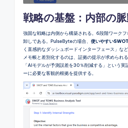
r
e
戦略の基盤：内部の脈
I
強固な戦略は内側から構築される。6段階ワークフ
n
卸しである。PulseByteの場合、
使いやすいSWO
d
く直感的なダッシュボードインターフェース」な
メモ帳と差別化するのは、証拠の提示が求められ
u
「AIモデルが予測誤差を30％削減する」という
s
ーに必要な客観的根拠を提供する。
tr
y
U
p