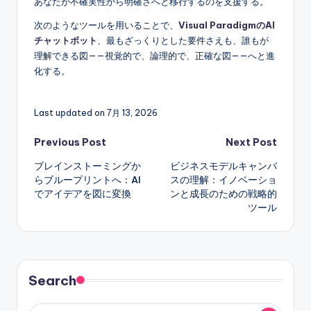
あなたが不確実性から明確さへと移行するのを支援する。
次のようなツールを用いることで、
Visual ParadigmのAI
チャットボット
、最もざっくりとした要件さえも、誰もが
理解できる図——視覚的で、論理的で、正確な図——へと進
化する。
Last updated on 7月 13, 2026
Post
Previous Post
Next Post
ブレインストーミングか
ビジネスモデルキャンバ
navigation
らブループリントへ：AI
スの理解：イノベーショ
でアイデアを図に変換
ンと成長のための戦略的
ツール
Search