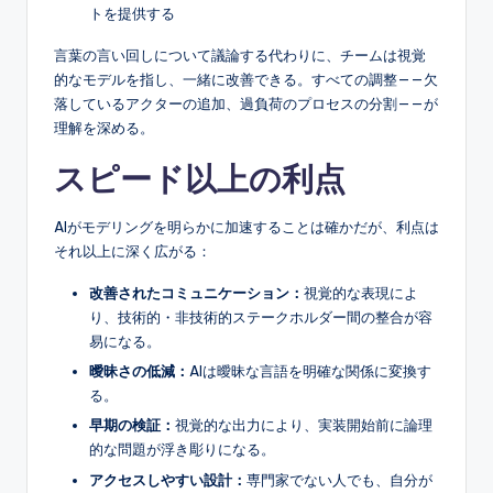
トを提供する
言葉の言い回しについて議論する代わりに、チームは視覚
的なモデルを指し、一緒に改善できる。すべての調整——欠
落しているアクターの追加、過負荷のプロセスの分割——が
理解を深める。
スピード以上の利点
AIがモデリングを明らかに加速することは確かだが、利点は
それ以上に深く広がる：
改善されたコミュニケーション：
視覚的な表現によ
り、技術的・非技術的ステークホルダー間の整合が容
易になる。
曖昧さの低減：
AIは曖昧な言語を明確な関係に変換す
る。
早期の検証：
視覚的な出力により、実装開始前に論理
的な問題が浮き彫りになる。
アクセスしやすい設計：
専門家でない人でも、自分が