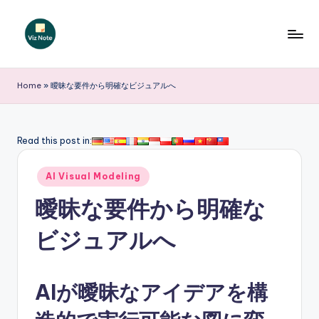
Skip
to
V
content
iz
Home
»
曖昧な要件から明確なビジュアルへ
N
o
Read this post in:
t
Posted
e
AI Visual Modeling
in
J
曖昧な要件から明確な
a
ビジュアルへ
p
a
AIが曖昧なアイデアを構
n