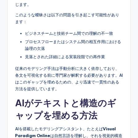
S
じます。
o
このような曖昧さは以下の問題を引き起こす可能性があり
ます：
f
t
ビジネスチームと技術チーム間での理解の不一致
プロセスフローまたはシステム間の相互作用における
w
論理の欠落
a
見落とされた詳細による実装段階での再作業
r
従来のモデリング手法は手動分析に大きく依存しており、
e
各文を可視化する前に専門家が解釈する必要があります。AI
はこのギャップを埋めるための、より迅速で一貫性のある
I
方法を提供しています。
n
AIがテキストと構造のギ
d
ャップを埋める方法
u
s
AIを搭載したモデリングアシスタント、たとえば
Visual
t
Paradigm Online
は自然言語を理解し、それを視覚的構造