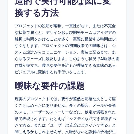
造的で実行可能な図に変
e
s
換する方法
e
プロジェクトの説明が曖昧、一貫性がなく、または不完全
-
な状態で届くと、デザインおよび開発チームはアイデアの
A
解釈に時間をかけることが多く、実際に構築する時間は少
なくなります。プロジェクトの初期段階での曖昧さは、シ
I
ステム設計からコミュニケーション、実装に至るまで、あ
I
らゆるフェーズに波及します。このような状況でAI駆動の図
作成が役立ち、曖昧な要件を誰もが理解できる意味のある
n
ビジュアルに変換するお手伝いをします。
si
曖昧な要件の課題
g
h
現実のプロジェクトでは、要件が整然と明確な文として届
くことはめったにありません。多くの場合、メールや会議
t
のメモ、ユーザーのストーリーなどに、仮定が満載された
s
形で表現されます。たとえば
「システムは注文を管理すべ
きである」
または
「ユーザーは安全にログインできる」
と
&
聞こえるかもしれませんが、文脈がないと誤解の余地が生