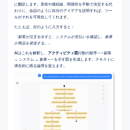
に翻訳します。形状や接続線、関係性を手動で決定する代
r
わりに、会話のように自分のアイデアを説明すれば、ツー
y
ルがそれを可視化してくれます。
U
たとえば、次のように入力すると：
p
「顧客が注文を出すと、システムが支払いを確認し、倉庫
が商品を発送する。」
d
AIはこれを解釈し、
アクティビティ図
行動の順序——顧客
a
→ システム → 倉庫——を示す図を生成します。テキストに
t
潜在的に残る論理を捉えます。
e
s