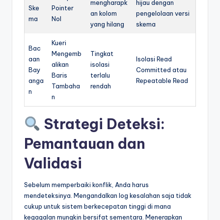
mengharapk
hijau dengan
Ske
Pointer
an kolom
pengelolaan versi
ma
Nol
yang hilang
skema
Kueri
Bac
Mengemb
Tingkat
aan
Isolasi Read
alikan
isolasi
Bay
Committed atau
Baris
terlalu
anga
Repeatable Read
Tambaha
rendah
n
n
Strategi Deteksi:
Pemantauan dan
Validasi
Sebelum memperbaiki konflik, Anda harus
mendeteksinya. Mengandalkan log kesalahan saja tidak
cukup untuk sistem berkecepatan tinggi di mana
kegagalan mungkin bersifat sementara. Menerapkan