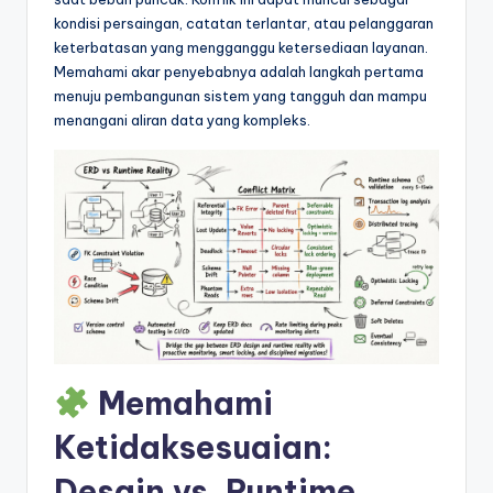
&
kondisi persaingan, catatan terlantar, atau pelanggaran
S
keterbatasan yang mengganggu ketersediaan layanan.
Memahami akar penyebabnya adalah langkah pertama
o
menuju pembangunan sistem yang tangguh dan mampu
f
menangani aliran data yang kompleks.
t
w
a
r
e
I
n
Memahami
d
Ketidaksesuaian:
u
Desain vs. Runtime
s