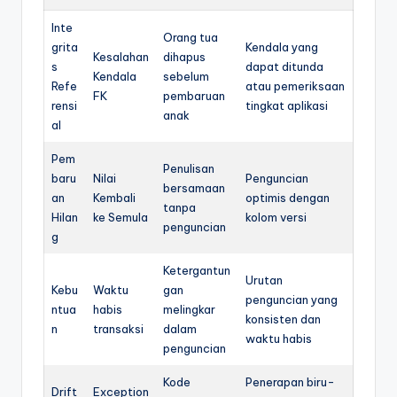
Inte
Orang tua
grita
Kendala yang
Kesalahan
dihapus
s
dapat ditunda
Kendala
sebelum
Refe
atau pemeriksaan
FK
pembaruan
rensi
tingkat aplikasi
anak
al
Pem
Penulisan
baru
Nilai
Penguncian
bersamaan
an
Kembali
optimis dengan
tanpa
Hilan
ke Semula
kolom versi
penguncian
g
Ketergantun
Urutan
Kebu
Waktu
gan
penguncian yang
ntua
habis
melingkar
konsisten dan
n
transaksi
dalam
waktu habis
penguncian
Kode
Penerapan biru-
Drift
Exception