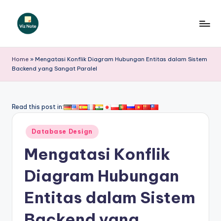
Skip
to
V
content
iz
Home
»
Mengatasi Konflik Diagram Hubungan Entitas dalam Sistem
Backend yang Sangat Paralel
N
o
t
Read this post in:
e
Posted
Database Design
I
in
Mengatasi Konflik
n
d
Diagram Hubungan
o
Entitas dalam Sistem
n
Backend yang