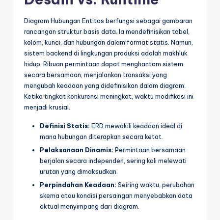
t
Diagram Hubungan Entitas berfungsi sebagai gambaran
r
rancangan struktur basis data. Ia mendefinisikan tabel,
kolom, kunci, dan hubungan dalam format statis. Namun,
y
sistem backend di lingkungan produksi adalah makhluk
U
hidup. Ribuan permintaan dapat menghantam sistem
secara bersamaan, menjalankan transaksi yang
p
mengubah keadaan yang didefinisikan dalam diagram.
d
Ketika tingkat konkurensi meningkat, waktu modifikasi ini
menjadi krusial.
a
t
Definisi Statis:
ERD mewakili keadaan ideal di
mana hubungan diterapkan secara ketat.
e
Pelaksanaan Dinamis:
Permintaan bersamaan
s
berjalan secara independen, sering kali melewati
urutan yang dimaksudkan.
Perpindahan Keadaan:
Seiring waktu, perubahan
skema atau kondisi persaingan menyebabkan data
aktual menyimpang dari diagram.