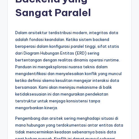
e
si
Sangat Paralel
a
n
Dalam arsitektur terdistribusi modern, integritas data
-
adalah fondasi keandalan. Ketika sistem backend
beroperasi dalam konfigurasi paralel tinggi, sifat statis
A
dari Diagram Hubungan Entitas (ERD) sering
I
bertentangan dengan realitas dinamis operasi runtime.
Panduan ini mengeksplorasi nuansa teknis dalam
I
mengidentifikasi dan menyelesaikan konflik yang muncul
n
ketika definisi skema kesulitan mengejar interaksi data
bersamaan. Kami akan meninjau mekanisme di balik
si
ketidaksesuaian ini dan menguraikan pendekatan
g
terstruktur untuk menjaga konsistensi tanpa
mengorbankan kinerja.
h
Pengembang dan arsitek sering menghadapi situasi di
t
mana hubungan yang terdokumentasi antar entitas data
s
tidak mencerminkan keadaan sebenarnya basis data
saat beban puncak. Konflik ini dapat muncul sebagai