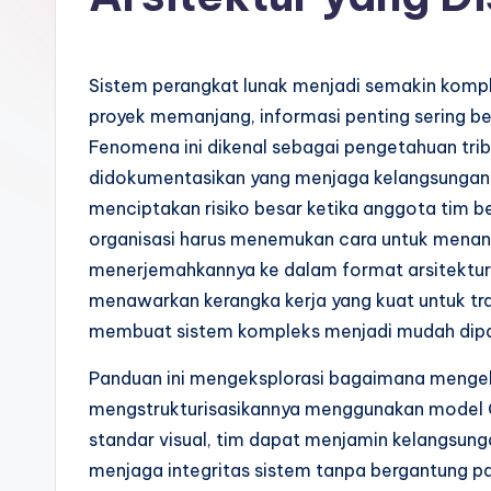
o
n
Sistem perangkat lunak menjadi semakin kompl
e
proyek memanjang, informasi penting sering ber
Fenomena ini dikenal sebagai pengetahuan tribo.
si
didokumentasikan yang menjaga kelangsungan 
a
menciptakan risiko besar ketika anggota tim ber
organisasi harus menemukan cara untuk menang
n
menerjemahkannya ke dalam format arsitektur y
-
menawarkan kerangka kerja yang kuat untuk tran
membuat sistem kompleks menjadi mudah dip
A
Panduan ini mengeksplorasi bagaimana mengeks
I
mengstrukturisasikannya menggunakan model
I
standar visual, tim dapat menjamin kelangsung
menjaga integritas sistem tanpa bergantung pa
n