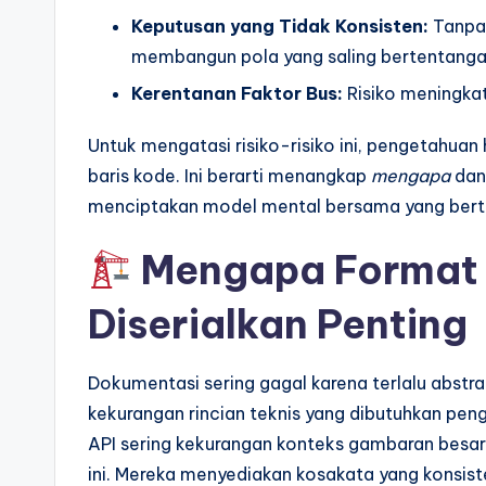
p
Keputusan yang Tidak Konsisten:
Tanpa 
membangun pola yang saling bertentanga
d
Kerentanan Faktor Bus:
Risiko meningkat
a
Untuk mengatasi risiko-risiko ini, pengetahuan h
t
baris kode. Ini berarti menangkap
mengapa
da
e
menciptakan model mental bersama yang bert
s
Mengapa Format A
Diserialkan Penting
Dokumentasi sering gagal karena terlalu abstrak
kekurangan rincian teknis yang dibutuhkan pen
API sering kekurangan konteks gambaran besar.
ini. Mereka menyediakan kosakata yang konsist