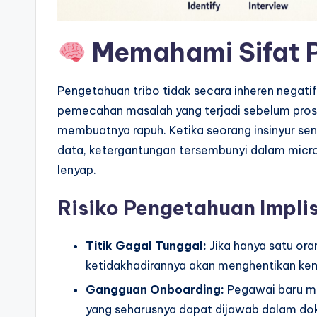
a
r
Memahami Sifat 
e
I
Pengetahuan tribo tidak secara inheren negatif
pemecahan masalah yang terjadi sebelum prose
n
membuatnya rapuh. Ketika seorang insinyur senio
d
data, ketergantungan tersembunyi dalam micro
lenyap.
u
Risiko Pengetahuan Implis
s
tr
Titik Gagal Tunggal:
Jika hanya satu or
ketidakhadirannya akan menghentikan ke
y
Gangguan Onboarding:
Pegawai baru me
U
yang seharusnya dapat dijawab dalam do