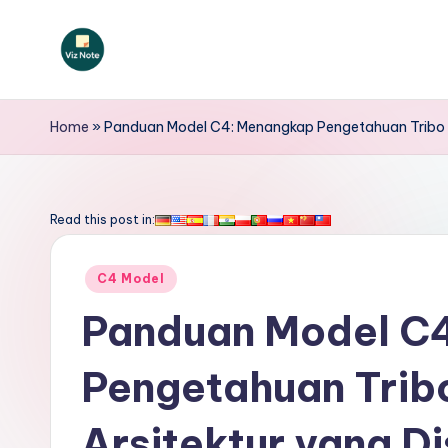
Skip
to
V
content
iz
Home
»
Panduan Model C4: Menangkap Pengetahuan Tribo d
N
o
Read this post in:
t
Posted
C4 Model
e
in
Panduan Model C
I
Pengetahuan Trib
n
d
Arsitektur yang Di