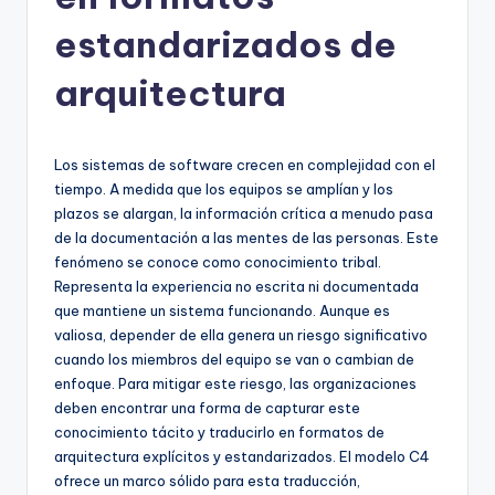
h
-
estandarizados de
A
arquitectura
I
I
Los sistemas de software crecen en complejidad con el
n
tiempo. A medida que los equipos se amplían y los
si
plazos se alargan, la información crítica a menudo pasa
de la documentación a las mentes de las personas. Este
g
fenómeno se conoce como conocimiento tribal.
h
Representa la experiencia no escrita ni documentada
que mantiene un sistema funcionando. Aunque es
t
valiosa, depender de ella genera un riesgo significativo
s
cuando los miembros del equipo se van o cambian de
enfoque. Para mitigar este riesgo, las organizaciones
&
deben encontrar una forma de capturar este
S
conocimiento tácito y traducirlo en formatos de
arquitectura explícitos y estandarizados. El modelo C4
o
ofrece un marco sólido para esta traducción,