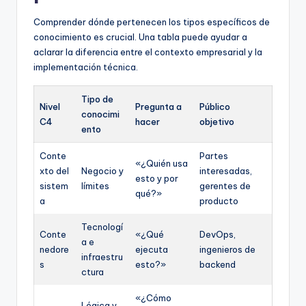
Comprender dónde pertenecen los tipos específicos de
conocimiento es crucial. Una tabla puede ayudar a
aclarar la diferencia entre el contexto empresarial y la
implementación técnica.
Tipo de
Nivel
Pregunta a
Público
conocimi
C4
hacer
objetivo
ento
Conte
Partes
«¿Quién usa
xto del
Negocio y
interesadas,
esto y por
sistem
límites
gerentes de
qué?»
a
producto
Tecnologí
Conte
«¿Qué
DevOps,
a e
nedore
ejecuta
ingenieros de
infraestru
s
esto?»
backend
ctura
«¿Cómo
Lógica y