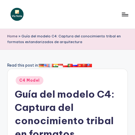
Saltar
al
V
contenido
iz
Home
»
Guía del modelo C4: Captura del conocimiento tribal en
formatos estandarizados de arquitectura
N
o
t
Read this post in:
e
Publicado
C4 Model
S
en
Guía del modelo C4:
p
a
Captura del
ni
conocimiento tribal
s
en formatos