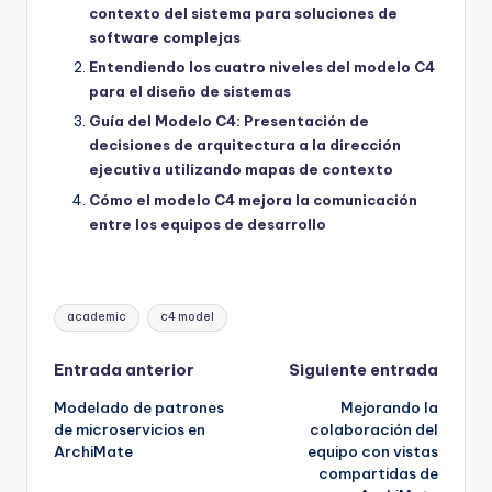
contexto del sistema para soluciones de
software complejas
Entendiendo los cuatro niveles del modelo C4
para el diseño de sistemas
Guía del Modelo C4: Presentación de
decisiones de arquitectura a la dirección
ejecutiva utilizando mapas de contexto
Cómo el modelo C4 mejora la comunicación
entre los equipos de desarrollo
Etiquetas:
academic
c4 model
Navegación
Entrada anterior
Siguiente entrada
Modelado de patrones
Mejorando la
de
de microservicios en
colaboración del
ArchiMate
equipo con vistas
entradas
compartidas de