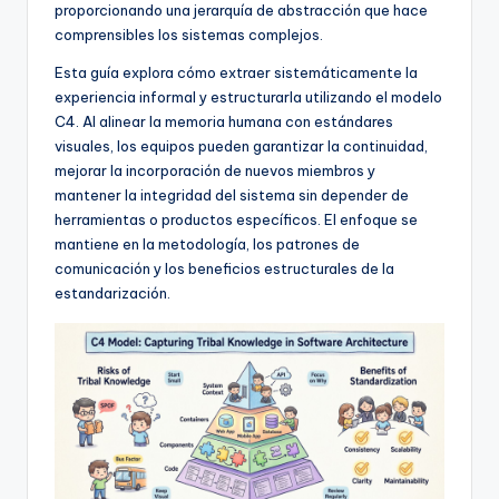
f
proporcionando una jerarquía de abstracción que hace
comprensibles los sistemas complejos.
t
Esta guía explora cómo extraer sistemáticamente la
w
experiencia informal y estructurarla utilizando el modelo
a
C4. Al alinear la memoria humana con estándares
visuales, los equipos pueden garantizar la continuidad,
r
mejorar la incorporación de nuevos miembros y
e
mantener la integridad del sistema sin depender de
herramientas o productos específicos. El enfoque se
I
mantiene en la metodología, los patrones de
n
comunicación y los beneficios estructurales de la
estandarización.
d
u
s
t
r
y