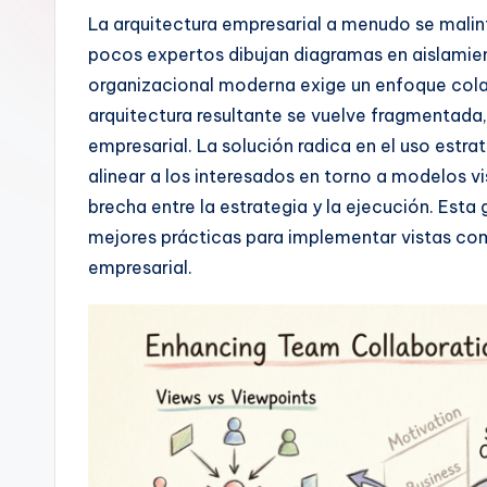
n
La arquitectura empresarial a menudo se malint
pocos expertos dibujan diagramas en aislamien
is
organizacional moderna exige un enfoque colab
h
arquitectura resultante se vuelve fragmentada,
empresarial. La solución radica en el uso estr
-
alinear a los interesados en torno a modelos v
A
brecha entre la estrategia y la ejecución. Esta 
mejores prácticas para implementar vistas com
I
empresarial.
I
n
si
g
h