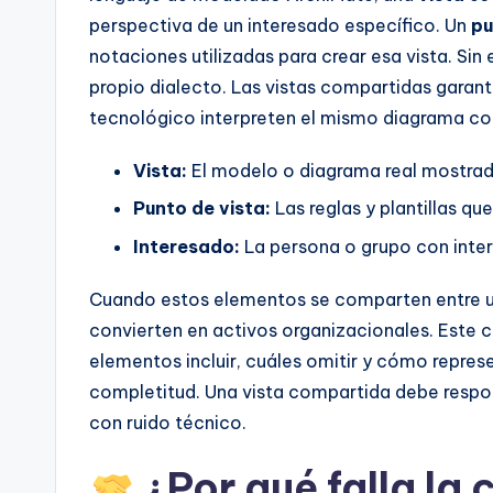
I
perspectiva de un interesado específico. Un
pu
n
notaciones utilizadas para crear esa vista. Si
propio dialecto. Las vistas compartidas garant
d
tecnológico interpreten el mismo diagrama c
u
Vista:
El modelo o diagrama real mostrad
s
Punto de vista:
Las reglas y plantillas qu
tr
Interesado:
La persona o grupo con interé
y
Cuando estos elementos se comparten entre un
U
convierten en activos organizacionales. Este ca
elementos incluir, cuáles omitir y cómo represen
p
completitud. Una vista compartida debe respon
d
con ruido técnico.
a
¿Por qué falla la 