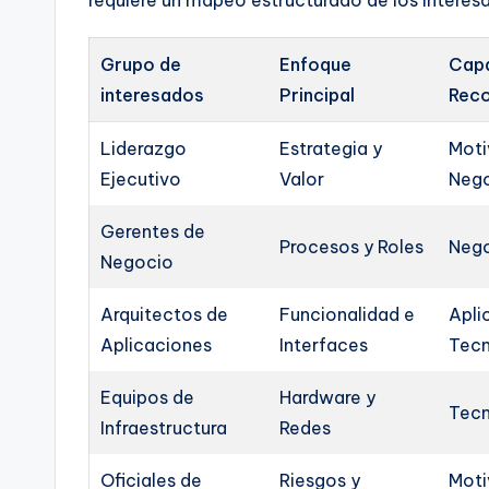
Grupo de
Enfoque
Capa
interesados
Principal
Rec
Liderazgo
Estrategia y
Moti
Ejecutivo
Valor
Neg
Gerentes de
Procesos y Roles
Nego
Negocio
Arquitectos de
Funcionalidad e
Apli
Aplicaciones
Interfaces
Tecn
Equipos de
Hardware y
Tecn
Infraestructura
Redes
Oficiales de
Riesgos y
Moti