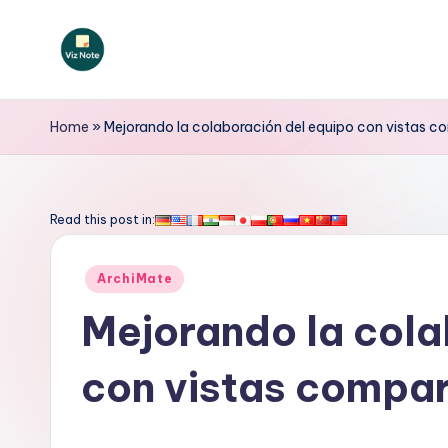
Saltar
al
V
contenido
iz
Home
»
Mejorando la colaboración del equipo con vistas c
N
o
Read this post in:
t
Publicado
ArchiMate
e
en
Mejorando la cola
S
con vistas compar
p
a