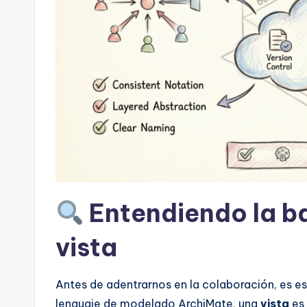
t
s
&
S
o
ft
w
Entendiendo la ba
a
vista
r
e
Antes de adentrarnos en la colaboración, es ese
lenguaje de modelado ArchiMate, una
vista
es 