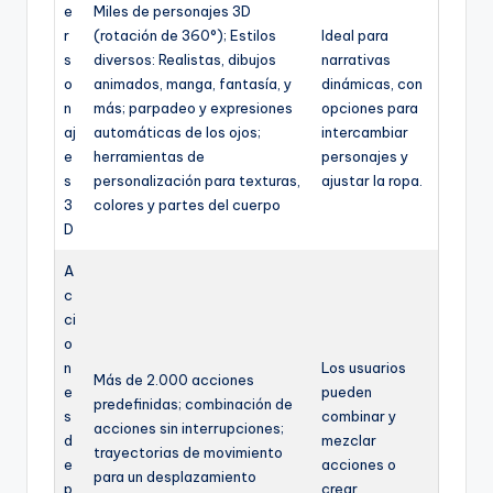
e
Miles de personajes 3D
r
(rotación de 360°); Estilos
Ideal para
s
diversos: Realistas, dibujos
narrativas
o
animados, manga, fantasía, y
dinámicas, con
n
más; parpadeo y expresiones
opciones para
aj
automáticas de los ojos;
intercambiar
e
herramientas de
personajes y
s
personalización para texturas,
ajustar la ropa.
3
colores y partes del cuerpo
D
A
c
ci
o
n
Los usuarios
Más de 2.000 acciones
e
pueden
predefinidas; combinación de
s
combinar y
acciones sin interrupciones;
d
mezclar
trayectorias de movimiento
e
acciones o
para un desplazamiento
p
crear