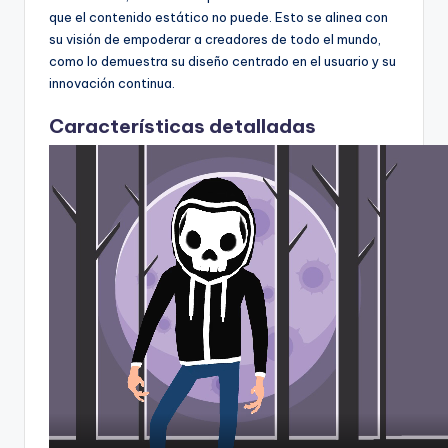
que el contenido estático no puede. Esto se alinea con
U
su visión de empoderar a creadores de todo el mundo,
p
como lo demuestra su diseño centrado en el usuario y su
innovación continua.
d
a
Características detalladas
t
e
s