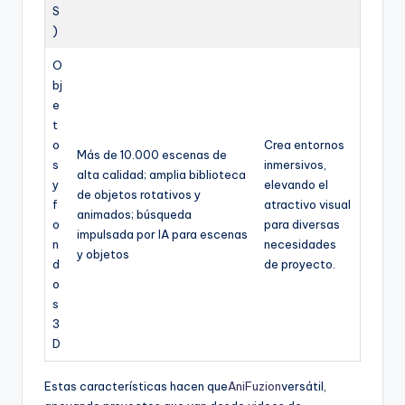
S
)
O
bj
e
t
o
Crea entornos
Más de 10.000 escenas de
s
inmersivos,
alta calidad; amplia biblioteca
y
elevando el
de objetos rotativos y
f
atractivo visual
animados; búsqueda
o
para diversas
impulsada por IA para escenas
n
necesidades
y objetos
d
de proyecto.
o
s
3
D
Estas características hacen que
AniFuzion
versátil,