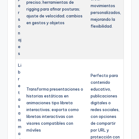
preciso; herramientas de
e
movimientos
rigging para afinar posturas;
r
personalizados,
ajuste de velocidad; cambios
s
mejorando la
en gestos y objetos
o
flexibilidad.
n
aj
e
s
Li
b
Perfecto para
r
contenido
e
Transforma presentaciones o
educativo,
t
historias estáticas en
publicaciones
a
animaciones tipo libreta
digitales o
s
interactivas; exporta como
redes sociales,
a
libretas interactivas con
con opciones
ni
visores compatibles con
de compartir
m
móviles
por URL y
a
protección con