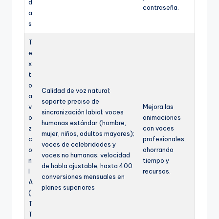
d
contraseña.
a
s
T
e
x
t
o
Calidad de voz natural;
a
soporte preciso de
v
Mejora las
sincronización labial; voces
o
animaciones
humanas estándar (hombre,
z
con voces
mujer, niños, adultos mayores);
c
profesionales,
voces de celebridades y
o
ahorrando
voces no humanas; velocidad
n
tiempo y
de habla ajustable; hasta 400
I
recursos.
conversiones mensuales en
A
planes superiores
(
T
T