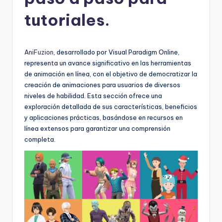
h
-
tutoriales.
A
I
AniFuzion
, desarrollado por Visual Paradigm Online,
I
representa un avance significativo en las herramientas
de animación en línea, con el objetivo de democratizar la
n
creación de animaciones para usuarios de diversos
si
niveles de habilidad. Esta sección ofrece una
exploración detallada de sus características, beneficios
g
y aplicaciones prácticas, basándose en recursos en
h
línea extensos para garantizar una comprensión
completa.
t
s
&
S
o