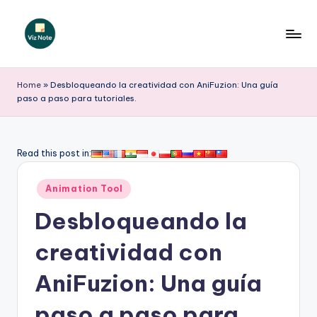
Saltar
al
V
contenido
iz
Home
»
Desbloqueando la creatividad con AniFuzion: Una guía
paso a paso para tutoriales.
N
o
t
Read this post in:
e
Publicado
Animation Tool
S
en
Desbloqueando la
p
a
creatividad con
ni
AniFuzion: Una guía
s
paso a paso para