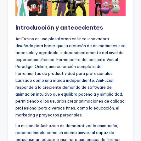
f
t
w
Introducción y antecedentes
a
AniFuzion
es una plataforma en línea innovadora
r
diseñada para hacer que la creación de animaciones sea
accesible y agradable, independientemente del nivel de
e
experiencia técnica. Forma parte del conjunto Visual
I
Paradigm Online, una colección completa de
herramientas de productividad para profesionales.
n
Lanzado como una marca independiente, AniFuzion
d
responde a la creciente demanda de software de
animación intuitivo que equilibra potencia y simplicidad,
u
permitiendo a los usuarios crear animaciones de calidad
s
profesional para diversos fines, como la educación, el
marketing y proyectos personales.
t
La misión de
AniFuzion
es democratizar la animación,
r
reconociéndola como un idioma universal capaz de
y
entusiasmar, educar e inspirar a audiencias de formas