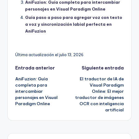
AniFuzion: Guía completa para intercambiar
personajes en Visual Paradigm Online
Guía paso a paso para agregar voz con texto
a voz y sincronización labial perfecta en
AniFuzion
Última actualización el julio 13, 2026
Navegación
Entrada anterior
Siguiente entrada
AniFuzion: Guía
El traductor de IA de
de
completa para
Visual Paradigm
intercambiar
Online: El mejor
entradas
personajes en Visual
traductor de imágenes
Paradigm Online
OCR con inteligencia
artificial