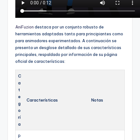
AniFuzion
destaca por un conjunto robusto de
herramientas adaptadas tanto para principiantes como
para animadores experimentados. A continuación se
presenta un desglose detallado de sus características
principales, respaldado por información de su página
oficial de características:
C
a
t
e
Características
Notas
g
o
rí
a
P