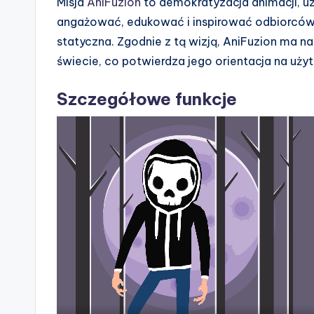
n
Misja
AniFuzion
to demokratyzacja animacji, uzn
angażować, edukować i inspirować odbiorców
d
statyczna. Zgodnie z tą wizją, AniFuzion ma 
u
świecie, co potwierdza jego orientacja na użyt
s
Szczegółowe funkcje
tr
y
U
p
d
a
t