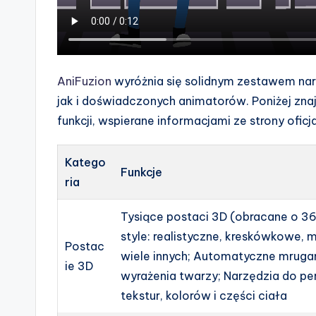
e
s
AniFuzion
wyróżnia się solidnym zestawem na
jak i doświadczonych animatorów. Poniżej zn
funkcji, wspierane informacjami ze strony oficja
Katego
Funkcje
ria
Tysiące postaci 3D (obracane o 3
style: realistyczne, kreskówkowe, m
Postac
wiele innych; Automatyczne mrugan
ie 3D
wyrażenia twarzy; Narzędzia do per
tekstur, kolorów i części ciała