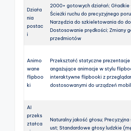
2000+ gotowych działań; Gładkie 
Działa
Ścieżki ruchu do precyzyjnego poru
nia
Narzędzia do szkieletowania do d
postac
Dostosowanie prędkości; Zmiany g
i
przedmiotów
Animo
Przekształć statyczne prezentacje 
wane
angażujące animacje w stylu flipbo
flipboo
interaktywne flipbooki z przegląda
ki
dostosowanymi do urządzeń mobi
AI
przeks
Naturalny jakość głosu; Precyzyjna
ztałca
ust; Standardowe głosy ludzkie (mę