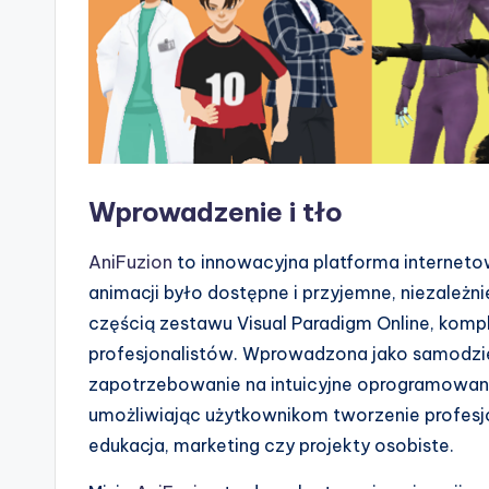
s
&
S
o
Wprowadzenie i tło
ft
w
AniFuzion
to innowacyjna platforma interneto
animacji było dostępne i przyjemne, niezależn
a
częścią zestawu Visual Paradigm Online, komp
r
profesjonalistów. Wprowadzona jako samodzi
zapotrzebowanie na intuicyjne oprogramowanie
e
umożliwiając użytkownikom tworzenie profesjon
I
edukacja, marketing czy projekty osobiste.