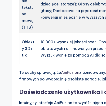
nie
dziecięce, starsze); Głosy celebryt
tekstu
głosy; Dostosowalna prędkość mó
na
konwersji miesięcznie w wyższych 
mowę
(TTS)
Obiekt
10 000+ wysokiej jakości scen; Obs
y 3D i
obrotowych i animowanych przed
tła
Wyszukiwanie za pomocą AI dla sc
Te cechy sprawiają, że
AniFuzion
zróżnicowany,
firmowych po wyobraźnię osobiste narracje, ja
Doświadczenie użytkownika i
Intuicyjny interfejs AniFuzion to wyróżniająca