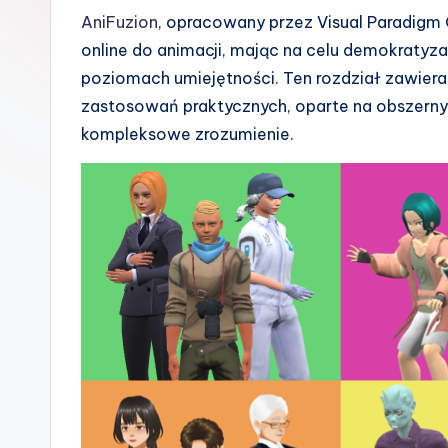
s
AniFuzion
, opracowany przez Visual Paradigm O
online do animacji, mając na celu demokratyza
h
poziomach umiejętności. Ten rozdział zawiera
-
zastosowań praktycznych, oparte na obszern
kompleksowe zrozumienie.
A
I
I
n
si
g
h
t