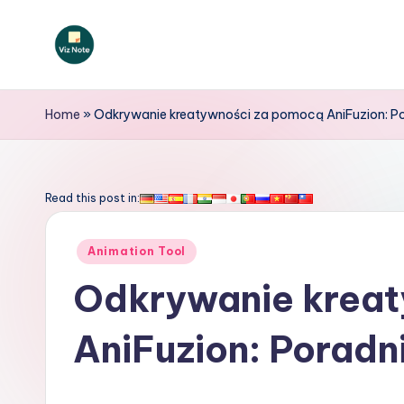
Skip
to
V
content
iz
Home
»
Odkrywanie kreatywności za pomocą AniFuzion: Por
N
o
Read this post in:
t
Posted
Animation Tool
e
in
Odkrywanie krea
P
AniFuzion: Poradni
o
li