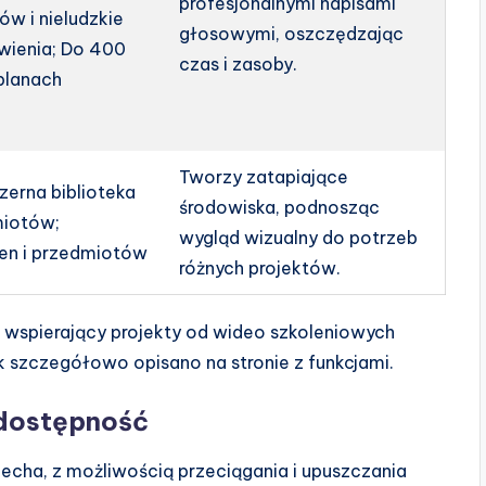
profesjonalnymi napisami
ów i nieludzkie
głosowymi, oszczędzając
wienia; Do 400
czas i zasoby.
planach
Tworzy zatapiające
zerna biblioteka
środowiska, podnosząc
miotów;
wygląd wizualny do potrzeb
en i przedmiotów
różnych projektów.
 wspierający projekty od wideo szkoleniowych
k szczegółowo opisano na stronie z funkcjami.
 dostępność
 cecha, z możliwością przeciągania i upuszczania