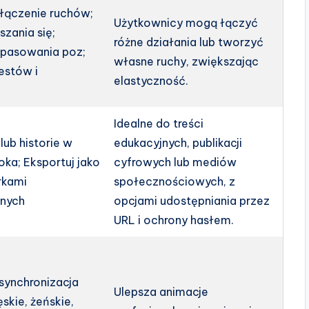
łączenie ruchów;
Użytkownicy mogą łączyć
szania się;
różne działania lub tworzyć
opasowania poz;
własne ruchy, zwiększając
estów i
elastyczność.
Idealne do treści
lub historie w
edukacyjnych, publikacji
oka; Eksportuj jako
cyfrowych lub mediów
rkami
społecznościowych, z
lnych
opcjami udostępniania przez
URL i ochrony hasłem.
 synchronizacja
Ulepsza animacje
skie, żeńskie,