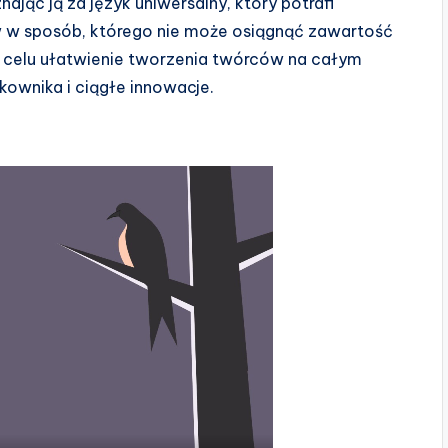
ając ją za język uniwersalny, który potrafi
 w sposób, którego nie może osiągnąć zawartość
na celu ułatwienie tworzenia twórców na całym
kownika i ciągłe innowacje.