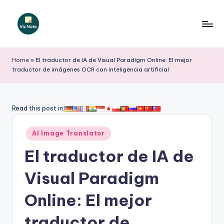
Saltar
al
V
contenido
iz
Home
»
El traductor de IA de Visual Paradigm Online: El mejor
traductor de imágenes OCR con inteligencia artificial
N
o
t
Read this post in:
e
Publicado
AI Image Translator
S
en
El traductor de IA de
p
a
Visual Paradigm
ni
Online: El mejor
s
traductor de