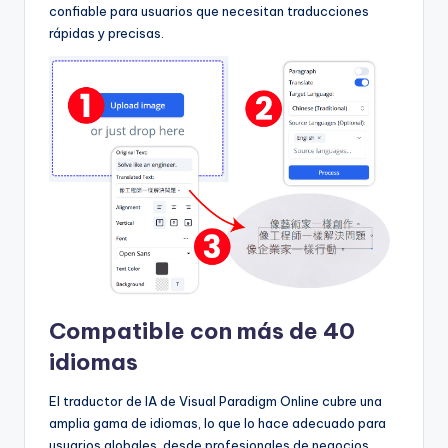
confiable para usuarios que necesitan traducciones
U
rápidas y precisas.
p
d
a
t
e
s
Compatible con más de 40
idiomas
El traductor de IA de Visual Paradigm Online cubre una
amplia gama de idiomas, lo que lo hace adecuado para
usuarios globales, desde profesionales de negocios