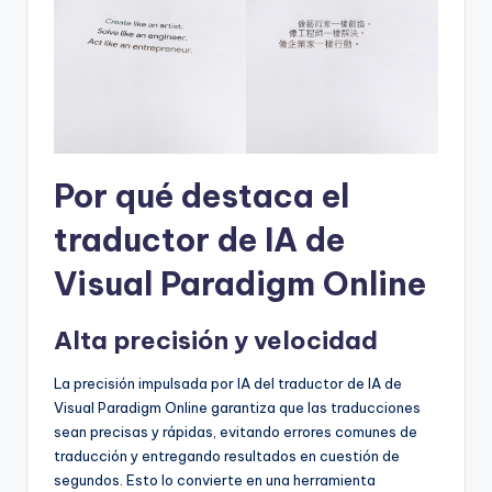
f
t
w
a
r
Por qué destaca el
e
I
traductor de IA de
n
Visual Paradigm Online
d
Alta precisión y velocidad
u
s
La precisión impulsada por IA del traductor de IA de
t
Visual Paradigm Online garantiza que las traducciones
sean precisas y rápidas, evitando errores comunes de
r
traducción y entregando resultados en cuestión de
y
segundos. Esto lo convierte en una herramienta