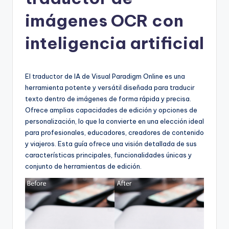
h
-
imágenes OCR con
A
inteligencia artificial
I
I
El traductor de IA de Visual Paradigm Online es una
n
herramienta potente y versátil diseñada para traducir
si
texto dentro de imágenes de forma rápida y precisa.
Ofrece amplias capacidades de edición y opciones de
g
personalización, lo que la convierte en una elección ideal
h
para profesionales, educadores, creadores de contenido
y viajeros. Esta guía ofrece una visión detallada de sus
t
características principales, funcionalidades únicas y
s
conjunto de herramientas de edición.
&
S
o