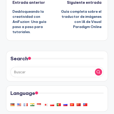
Navegación
Entrada anterior
Siguiente entrada
Desbloqueando la
Guía completa sobre el
de
creatividad con
traductor de imágenes
AniFuzion: Una guía
con IA de Visual
entradas
paso a paso para
Paradigm Online
tutoriales.
Search
Language