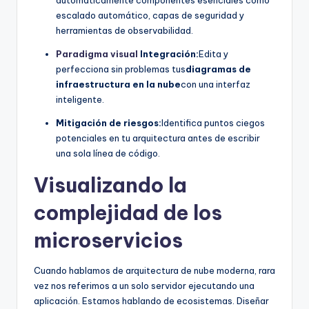
escalado automático, capas de seguridad y
U
herramientas de observabilidad.
p
Paradigma visual
Integración:
Edita y
d
perfecciona sin problemas tus
diagramas de
a
infraestructura en la nube
con una interfaz
inteligente.
t
Mitigación de riesgos:
Identifica puntos ciegos
e
potenciales en tu arquitectura antes de escribir
s
una sola línea de código.
Visualizando la
complejidad de los
microservicios
Cuando hablamos de arquitectura de nube moderna, rara
vez nos referimos a un solo servidor ejecutando una
aplicación. Estamos hablando de ecosistemas. Diseñar