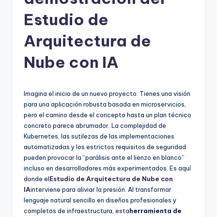
h
-
Estudio de
A
Arquitectura de
I
Nube con IA
I
n
si
Imagina el inicio de un nuevo proyecto. Tienes una visión
para una aplicación robusta basada en microservicios,
g
pero el camino desde el concepto hasta un plan técnico
h
concreto parece abrumador. La complejidad de
Kubernetes, las sutilezas de las implementaciones
t
automatizadas y los estrictos requisitos de seguridad
s
pueden provocar la “parálisis ante el lienzo en blanco”
incluso en desarrolladores más experimentados. Es aquí
&
donde el
Estudio de Arquitectura de Nube con
S
IA
interviene para aliviar la presión. Al transformar
lenguaje natural sencillo en diseños profesionales y
o
completos de infraestructura, esta
herramienta de