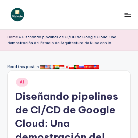
Saltar
al
V
contenido
iz
Home
»
Diseñando pipelines de CI/CD de Google Cloud: Una
demostración del Estudio de Arquitectura de Nube con IA
N
o
t
Read this post in:
e
Publicado
AI
S
en
Diseñando pipelines
p
a
de CI/CD de Google
ni
Cloud: Una
s
demostración del