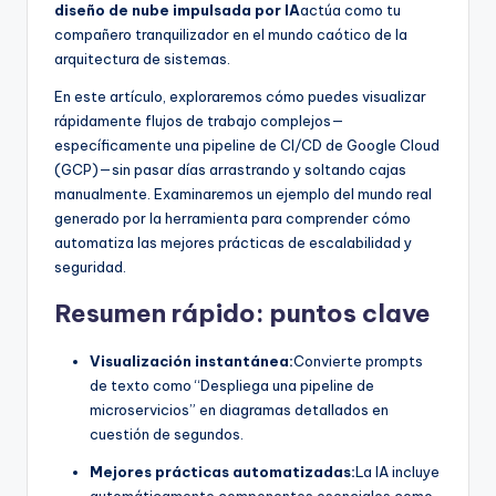
f
diseño de nube impulsada por IA
actúa como tu
compañero tranquilizador en el mundo caótico de la
t
arquitectura de sistemas.
w
En este artículo, exploraremos cómo puedes visualizar
a
rápidamente flujos de trabajo complejos—
específicamente una pipeline de CI/CD de Google Cloud
r
(GCP)—sin pasar días arrastrando y soltando cajas
e
manualmente. Examinaremos un ejemplo del mundo real
generado por la herramienta para comprender cómo
I
automatiza las mejores prácticas de escalabilidad y
n
seguridad.
d
Resumen rápido: puntos clave
u
Visualización instantánea:
Convierte prompts
s
de texto como “Despliega una pipeline de
microservicios” en diagramas detallados en
t
cuestión de segundos.
r
Mejores prácticas automatizadas:
La IA incluye
y
automáticamente componentes esenciales como