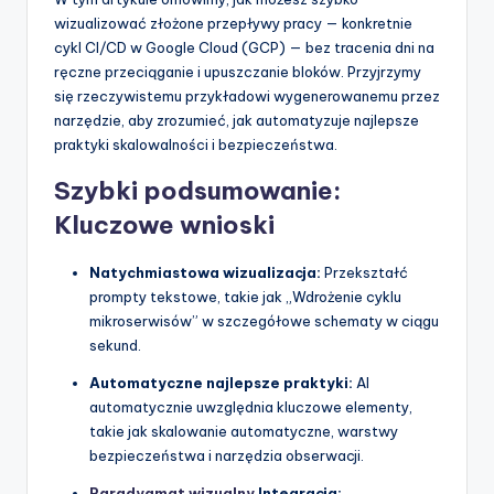
t
wizualizować złożone przepływy pracy — konkretnie
w
cykl CI/CD w Google Cloud (GCP) — bez tracenia dni na
ręczne przeciąganie i upuszczanie bloków. Przyjrzymy
a
się rzeczywistemu przykładowi wygenerowanemu przez
r
narzędzie, aby zrozumieć, jak automatyzuje najlepsze
praktyki skalowalności i bezpieczeństwa.
e
Szybki podsumowanie:
I
Kluczowe wnioski
n
d
Natychmiastowa wizualizacja:
Przekształć
prompty tekstowe, takie jak „Wdrożenie cyklu
u
mikroserwisów” w szczegółowe schematy w ciągu
s
sekund.
t
Automatyczne najlepsze praktyki:
AI
automatycznie uwzględnia kluczowe elementy,
r
takie jak skalowanie automatyczne, warstwy
y
bezpieczeństwa i narzędzia obserwacji.
U
Paradygmat wizualny
Integracja: