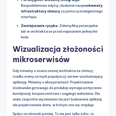
Bezproblemowo edytuj i doskonal swoje
schematy
p
infrastruktury chmury
za pomocą inteligentnego
d
interfejsu.
a
Zmniejszanie ryzyka:
Zidentyfikuj potencjalne
luki w architekturze przed napisaniem jednej linii
t
kodu.
e
Wizualizacja złożoności
s
mikroserwisów
Gdy mówimy o nowoczesnej architekturze chmury,
rzadko mamy na myśli pojedynczy serwer uruchamiający
aplikację. Mówimy o ekosystemach. Projektowanie
środowiska gotowego do produkcji wymaga połączenia
koordynacji, bezpieczeństwa i ciągłego wdrażania. Dla
wielu zespołów wyzwaniem nie jest budowanie aplikacji,
ale projektowanie domu, w którym ona się znajduje.
Spójrz na obrazek poniżej. To nie jest tylko szkic; to