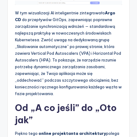
W tym wizualizacji AI inteligentnie zintegrowało
Argo
CD
do przepływów GitOps, zapewniając poprawne
zarządzanie synchronizacją wdrożeń — standardową
najlepszą praktykę w nowoczesnych środowiskach
Kubernetesa. Zwróć uwagę na dedykowaną grupę
„Skalowanie automatyczne” po prawej stronie, która
zawiera Vertical Pod Autoscalers (VPA) i Horizontal Pod
Autoscalers (HPA). To pokazuje, że narzędzie rozumie
potrzebę dynamicznego zarządzania zasobami,
zapewniając, że Twoja aplikacja może się
„oddechować” podczas szczytowego obciążenia, bez
konieczności ręcznego konfigurowania każdego węzła w
fazie projektowania.
Od „A co jeśli” do „Oto
jak”
Piękno tego
online projektanta architektury
polega