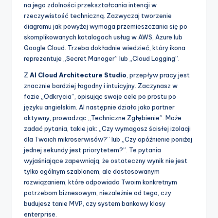
na jego zdolności przekształcania intencji w
rzeczywistość techniczną. Zazwyczaj tworzenie
diagramu jak powyżej wymaga przemieszczania się po
skomplikowanych katalogach usług w AWS, Azure lub
Google Cloud. Trzeba dokładnie wiedzieć, który ikona
reprezentuje „Secret Manager” lub „Cloud Logging”.
Z
AI Cloud Architecture Studio
, przepływ pracy jest
znacznie bardziej łagodny i intuicyjny. Zaczynasz w
fazie „Odkrycia”, opisując swoje cele po prostu po
języku angielskim. AI następnie działa jako partner
aktywny, prowadząc „Techniczne Zgłębienie”. Może
zadać pytania, takie jak: „Czy wymagasz ścisłej izolacji
dla Twoich mikroserwisów?” lub „Czy opóźnienie poniżej
jednej sekundy jest priorytetem?”. Te pytania
wyjaśniające zapewniają, że ostateczny wynik nie jest
tylko ogólnym szablonem, ale dostosowanym
rozwiązaniem, które odpowiada Twoim konkretnym
potrzebom biznesowym, niezależnie od tego, czy
budujesz tanie MVP, czy system bankowy klasy
enterprise.