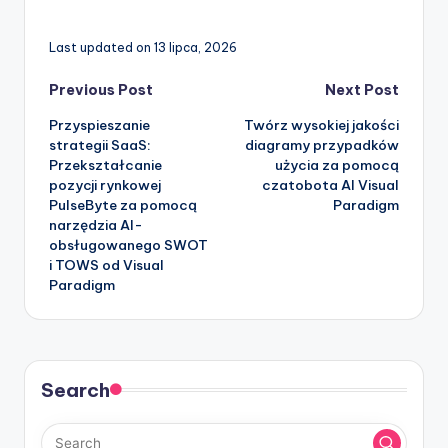
Last updated on 13 lipca, 2026
Post
Previous Post
Next Post
Przyspieszanie
Twórz wysokiej jakości
navigation
strategii SaaS:
diagramy przypadków
Przekształcanie
użycia za pomocą
pozycji rynkowej
czatobota AI Visual
PulseByte za pomocą
Paradigm
narzędzia AI-
obsługowanego SWOT
i TOWS od Visual
Paradigm
Search