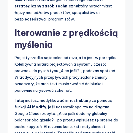
strategiczny zasób techniczny
który natychmiast
łączy menedżerów produktów, specjalistów ds.
bezpieczeństwa i programistów.
Iterowanie z prędkością
myślenia
Projekty rzadko są idealne od razu, a to jest w porządku.
Kolektywna natura projektowania systemu często
prowadzi do pytań typu „A co jeśli?”, podczas spotkań.
W tradycyjnych przepływach pracy żądane zmiany
oznaczały, że architekt musiał wrócić do biurka i
ponownie narysować schemat.
Tutaj możesz modyfikować infrastrukturę za pomocą
funkcji
AI Modify
, jeśli uczestnik spojrzy na diagram
Google Cloud i zapyta: „A co jeśli dodamy globalny
balansor obciążenia?”, po prostu wpisujesz tę prośbę do
paska zapytań. AI rozumie kontekst i natychmiast
przerysuje połączenia. Ta możliwość utrzymuje wysoki