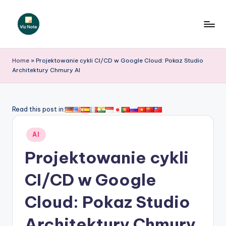
Skip
to
V
content
iz
Home
»
Projektowanie cykli CI/CD w Google Cloud: Pokaz Studio
Architektury Chmury AI
N
o
t
Read this post in:
e
Posted
AI
P
in
Projektowanie cykli
o
li
CI/CD w Google
s
Cloud: Pokaz Studio
h
Architektury Chmury