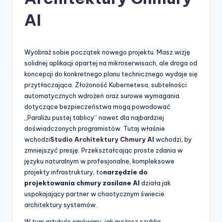
-
A
AI
I
I
Wyobraź sobie początek nowego projektu. Masz wizję
n
solidnej aplikacji opartej na mikroserwisach, ale droga od
koncepcji do konkretnego planu technicznego wydaje się
si
przytłaczająca. Złożoność Kubernetesa, subtelności
g
automatycznych wdrożeń oraz surowe wymagania
dotyczące bezpieczeństwa mogą powodować
h
„Paraliżu pustej tablicy” nawet dla najbardziej
t
doświadczonych programistów. Tutaj właśnie
wchodzi
Studio Architektury Chmury AI
wchodzi, by
s
zmniejszyć presję. Przekształcając proste zdania w
&
języku naturalnym w profesjonalne, kompleksowe
projekty infrastruktury, to
narzędzie do
S
projektowania chmury zasilane AI
działa jak
o
uspokajający partner w chaotycznym świecie
architektury systemów.
f
W tym artykule omówimy, jak możesz szybko