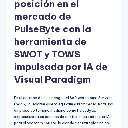
h
posición en el
-
mercado de
A
PulseByte con la
I
I
herramienta de
n
SWOT y TOWS
si
impulsada por IA de
g
h
Visual Paradigm
t
s
En el entorno de alto riesgo del Software como Servicio
&
(SaaS), quedarse quieto equivale a retroceder. Para una
empresa de tamaño mediano como PulseByte,
S
especializada en paneles de control impulsados por IA
o
para el sector minorista, la claridad estratégica no es