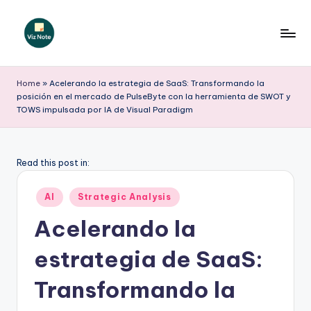
Saltar
al
V
contenido
iz
Home
»
Acelerando la estrategia de SaaS: Transformando la
posición en el mercado de PulseByte con la herramienta de SWOT y
N
TOWS impulsada por IA de Visual Paradigm
o
t
Read this post in:
e
S
Publicado
AI
Strategic Analysis
en
p
Acelerando la
a
estrategia de SaaS:
ni
Transformando la
s