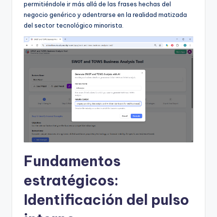
permitiéndole ir más allá de las frases hechas del
U
negocio genérico y adentrarse en la realidad matizada
del sector tecnológico minorista.
p
d
a
t
e
s
Fundamentos
estratégicos:
Identificación del pulso