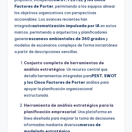
Factores de Porter
, permitiendo a los equipos alinear
los objetivos organizativos con perspectivas
accionables. Los avances recientes han
integrado
automatización impulsada por IA
en estos
marcos, permitiendo a arquitectos y planificadores
generar
escaneos ambientales de 360 grados
y
modelos de escenarios complejos de forma instantánea
a partir de descripciones sencillas.
Conjunto completo de herramientas de
análisis estratégico
: Un recurso central que
detalla herramientas integradas para
PEST, SWOT
y los Cinco Factores de Porter
análisis para
apoyar la planificación organizacional
estructurada.
Herramienta de análisis estratégico para la
planificación empresarial
: Una plataforma en
línea diseñada para mejorar la toma de decisiones
informadas mediante diversos
marcos de
modelado estratégico
.