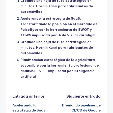
Creando una hoja de ruta estratégica en
minutos: Hoshin Kanri para fabricantes de
automóviles
Acelerando la estrategia de SaaS:
Transformando la posición en el mercado de
PulseByte con la herramienta de SWOT y
TOWS impulsada por IA de Visual Paradigm
Creando una hoja de ruta estratégica en
minutos: Hoshin Kanri para fabricantes de
automóviles
Planificación estratégica de la agricultura
sostenible con la herramienta profesional de
análisis PESTLE impulsada por inteligencia
artificial
Navegación
Entrada anterior
Siguiente entrada
Acelerando la
Diseñando pipelines de
de
estrategia de SaaS:
CI/CD de Google