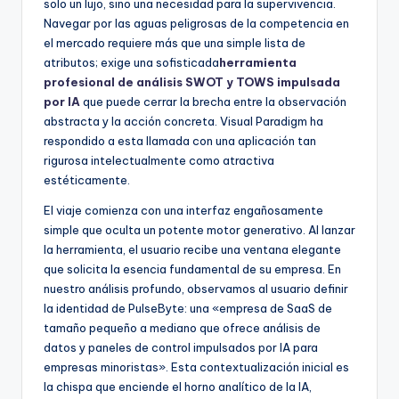
solo un lujo, sino una necesidad para la supervivencia.
f
Navegar por las aguas peligrosas de la competencia en
t
el mercado requiere más que una simple lista de
atributos; exige una sofisticada
herramienta
w
profesional de análisis SWOT y TOWS impulsada
a
por IA
que puede cerrar la brecha entre la observación
abstracta y la acción concreta. Visual Paradigm ha
r
respondido a esta llamada con una aplicación tan
e
rigurosa intelectualmente como atractiva
estéticamente.
I
El viaje comienza con una interfaz engañosamente
n
simple que oculta un potente motor generativo. Al lanzar
d
la herramienta, el usuario recibe una ventana elegante
que solicita la esencia fundamental de su empresa. En
u
nuestro análisis profundo, observamos al usuario definir
s
la identidad de PulseByte: una «empresa de SaaS de
tamaño pequeño a mediano que ofrece análisis de
t
datos y paneles de control impulsados por IA para
r
empresas minoristas». Esta contextualización inicial es
la chispa que enciende el horno analítico de la IA,
y