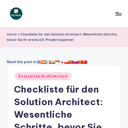
Skip
to
V
content
iz
Home
»
Checkliste für den Solution Architect: Wesentliche Schritte,
bevor Sie Ihr erstes EA-Projekt beginnen
N
o
t
Read this post in:
e
Posted
Enterprise Architecture
G
in
Checkliste für den
e
r
Solution Architect:
m
Wesentliche
a
Schritte, bevor Sie