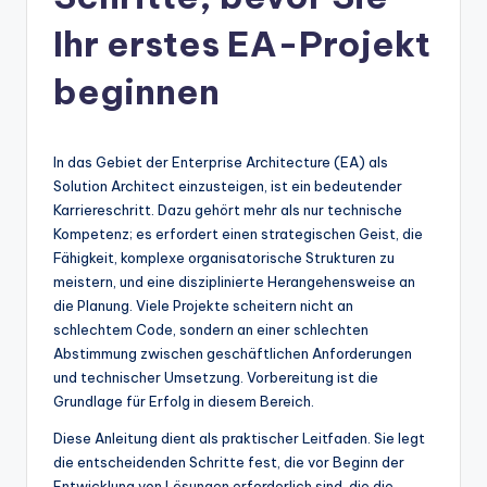
n
-
Ihr erstes EA-Projekt
A
beginnen
I
In
In das Gebiet der Enterprise Architecture (EA) als
si
Solution Architect einzusteigen, ist ein bedeutender
g
Karriereschritt. Dazu gehört mehr als nur technische
Kompetenz; es erfordert einen strategischen Geist, die
h
Fähigkeit, komplexe organisatorische Strukturen zu
t
meistern, und eine disziplinierte Herangehensweise an
die Planung. Viele Projekte scheitern nicht an
s
schlechtem Code, sondern an einer schlechten
&
Abstimmung zwischen geschäftlichen Anforderungen
und technischer Umsetzung. Vorbereitung ist die
S
Grundlage für Erfolg in diesem Bereich.
o
Diese Anleitung dient als praktischer Leitfaden. Sie legt
ft
die entscheidenden Schritte fest, die vor Beginn der
Entwicklung von Lösungen erforderlich sind, die die