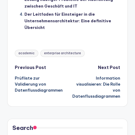
zwischen Geschäft und IT
Der Leitfaden für Einsteiger in die
Unternehmensarchitektur: Eine definitive
Übersicht
Tags:
academic
enterprise architecture
Post
Previous Post
Next Post
Prüfliste zur
Information
navigation
Validierung von
visualisieren: Die Rolle
Datenflussdiagrammen
von
Datenflussdiagrammen
Search