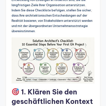
w
langfristigen Ziele Ihrer Organisation unterstützen.
a
Indem Sie diese Checkliste befolgen, stellen Sie sicher,
dass Ihre architektonischen Entscheidungen auf der
r
Realität basieren, von Stakeholdern unterstützt werden
e
und mit der übergeordneten Unternehmensstrategie
übereinstimmen.
In
d
u
s
tr
y
U
p
1. Klären Sie den
d
geschäftlichen Kontext
a