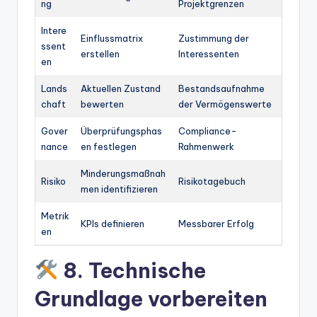
ng
Projektgrenzen
Intere
Einflussmatrix
Zustimmung der
ssent
erstellen
Interessenten
en
Lands
Aktuellen Zustand
Bestandsaufnahme
chaft
bewerten
der Vermögenswerte
Gover
Überprüfungsphas
Compliance-
nance
en festlegen
Rahmenwerk
Minderungsmaßnah
Risiko
Risikotagebuch
men identifizieren
Metrik
KPIs definieren
Messbarer Erfolg
en
8. Technische
Grundlage vorbereiten