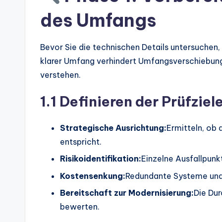
d
des Umfangs
u
s
Bevor Sie die technischen Details untersuchen,
klarer Umfang verhindert Umfangsverschiebungen 
tr
verstehen.
y
1.1 Definieren der Prüfziel
U
p
Strategische Ausrichtung:
Ermitteln, ob 
entspricht.
d
Risikoidentifikation:
Einzelne Ausfallpunk
a
Kostensenkung:
Redundante Systeme und 
t
Bereitschaft zur Modernisierung:
Die Du
bewerten.
e