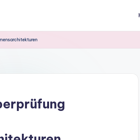
hmensarchitekturen
Überprüfung
itekturen