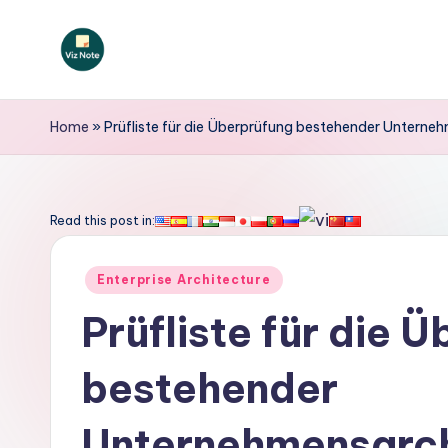
Skip
to
V
content
iz
Home
»
Prüfliste für die Überprüfung bestehender Unterne
N
o
Read this post in:
t
Posted
Enterprise Architecture
e
in
Prüfliste für die 
G
bestehender
e
r
Unternehmensarch