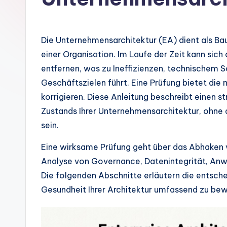
m
a
Die Unternehmensarchitektur (EA) dient als Bau
n
einer Organisation. Im Laufe der Zeit kann sich
entfernen, was zu Ineffizienzen, technischem
-
Geschäftszielen führt. Eine Prüfung bietet di
A
korrigieren. Diese Anleitung beschreibt einen 
Zustands Ihrer Unternehmensarchitektur, ohne
I
sein.
In
Eine wirksame Prüfung geht über das Abhaken v
si
Analyse von Governance, Datenintegrität, Anw
Die folgenden Abschnitte erläutern die entsch
g
Gesundheit Ihrer Architektur umfassend zu bew
h
t