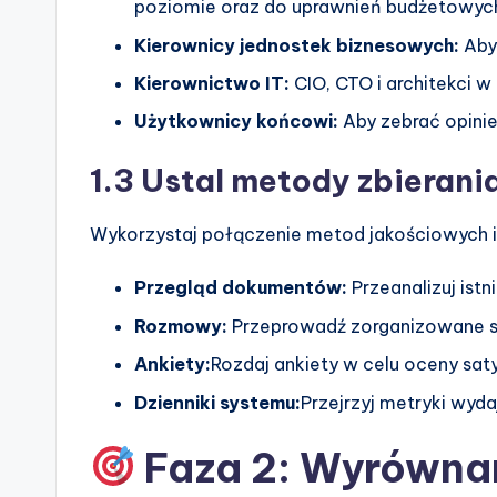
poziomie oraz do uprawnień budżetowyc
e
Kierownicy jednostek biznesowych:
Aby 
s
Kierownictwo IT:
CIO, CTO i architekci w
Użytkownicy końcowi:
Aby zebrać opinie
1.3 Ustal metody zbierani
Wykorzystaj połączenie metod jakościowych i
Przegląd dokumentów:
Przeanalizuj istn
Rozmowy:
Przeprowadź zorganizowane s
Ankiety:
Rozdaj ankiety w celu oceny saty
Dzienniki systemu:
Przejrzyj metryki wydaj
Faza 2: Wyrównani