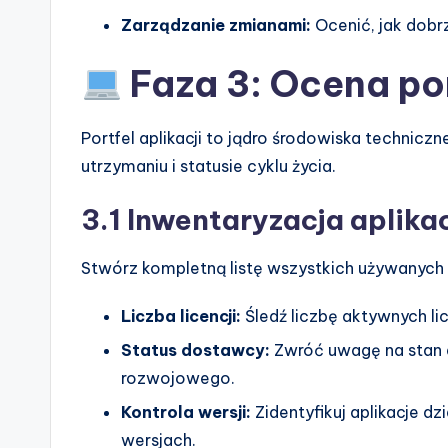
Zarządzanie zmianami:
Ocenić, jak dobr
Faza 3: Ocena por
Portfel aplikacji to jądro środowiska techniczn
utrzymaniu i statusie cyklu życia.
3.1 Inwentaryzacja aplikac
Stwórz kompletną listę wszystkich używanyc
Liczba licencji:
Śledź liczbę aktywnych lice
Status dostawcy:
Zwróć uwagę na stan d
rozwojowego.
Kontrola wersji:
Zidentyfikuj aplikacje d
wersjach.