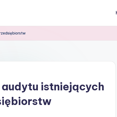
przedsiębiorstw
 audytu istniejących
siębiorstw