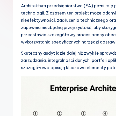
s
Architektura przedsiębiorstwa (EA) pełni rolę p
technologii. Z czasem ten projekt może odchyl
h
nieefektywności, zadłużenia technicznego ora
-
zapewnia niezbędną przejrzystość, aby skoryg
przedstawia szczegółowy proces oceny obecn
A
wykorzystania specyficznych narzędzi dosta
I
Skuteczny audyt idzie dalej niż zwykłe spraw
I
zarządzania, integralności danych, portfeli apl
szczegółowo opisują kluczowe elementy potr
n
si
g
h
t