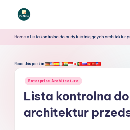
Skip
to
V
content
iz
Home
»
Lista kontrolna do audytu istniejących architektur 
N
o
Read this post in:
t
Posted
Enterprise Architecture
e
in
Lista kontrolna do
P
architektur przed
o
li