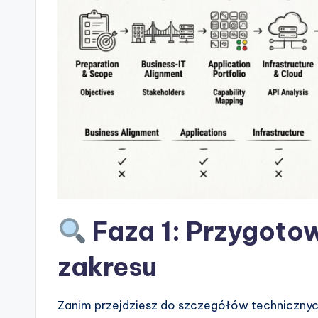
s
&
S
o
ft
w
a
Faza 1: Przygotow
r
zakresu
e
I
Zanim przejdziesz do szczegółów technicznych,