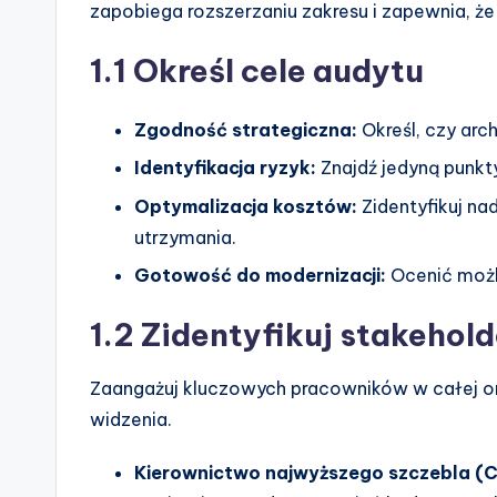
n
zapobiega rozszerzaniu zakresu i zapewnia, że
d
1.1 Określ cele audytu
u
Zgodność strategiczna:
Określ, czy arc
s
Identyfikacja ryzyk:
Znajdź jedyną punkty
tr
Optymalizacja kosztów:
Zidentyfikuj n
y
utrzymania.
Gotowość do modernizacji:
Ocenić możl
U
p
1.2 Zidentyfikuj stakehol
d
Zaangażuj kluczowych pracowników w całej or
a
widzenia.
t
Kierownictwo najwyższego szczebla (C