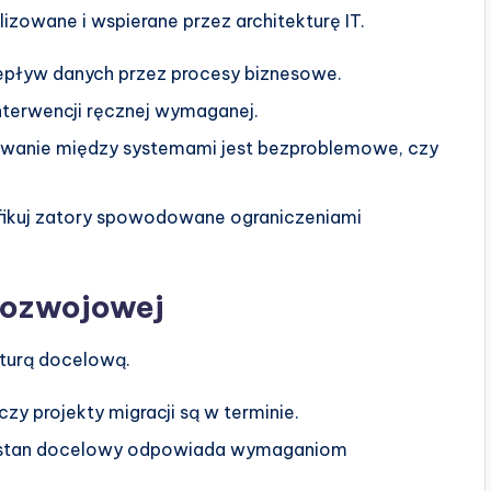
izowane i wspierane przez architekturę IT.
epływ danych przez procesy biznesowe.
nterwencji ręcznej wymaganej.
ywanie między systemami jest bezproblemowe, czy
fikuj zatory spowodowane ograniczeniami
 rozwojowej
turą docelową.
zy projekty migracji są w terminie.
e stan docelowy odpowiada wymaganiom