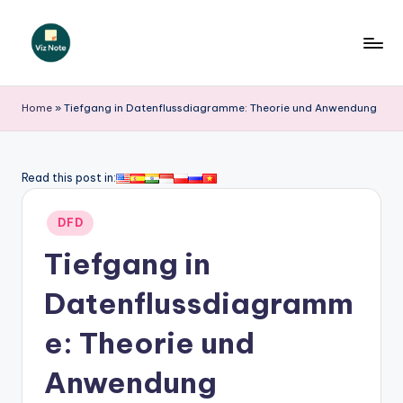
Skip
to
V
content
iz
Home
»
Tiefgang in Datenflussdiagramme: Theorie und Anwendung
N
o
Read this post in:
t
Posted
e
DFD
in
G
Tiefgang in
e
Datenflussdiagramm
r
e: Theorie und
m
a
Anwendung