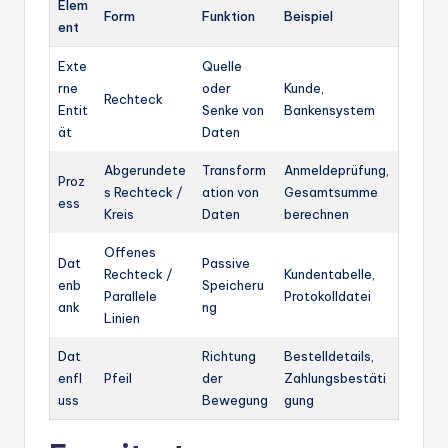
Elem
Form
Funktion
Beispiel
ent
Exte
Quelle
rne
oder
Kunde,
Rechteck
Entit
Senke von
Bankensystem
ät
Daten
Abgerundete
Transform
Anmeldeprüfung,
Proz
s Rechteck /
ation von
Gesamtsumme
ess
Kreis
Daten
berechnen
Offenes
Dat
Passive
Rechteck /
Kundentabelle,
enb
Speicheru
Parallele
Protokolldatei
ank
ng
Linien
Dat
Richtung
Bestelldetails,
enfl
Pfeil
der
Zahlungsbestäti
uss
Bewegung
gung