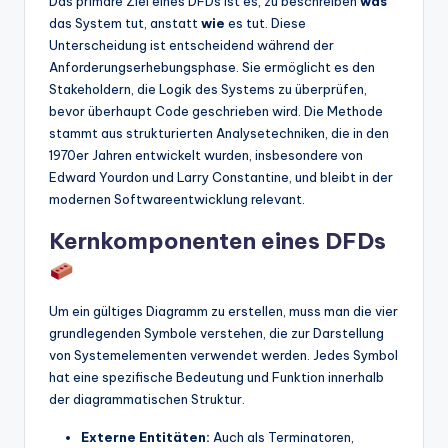
Das primäre Ziel eines DFDs ist es, zu beschreiben
was
t
das System tut, anstatt
wie
es tut. Diese
Unterscheidung ist entscheidend während der
e
Anforderungserhebungsphase. Sie ermöglicht es den
s
Stakeholdern, die Logik des Systems zu überprüfen,
bevor überhaupt Code geschrieben wird. Die Methode
stammt aus strukturierten Analysetechniken, die in den
1970er Jahren entwickelt wurden, insbesondere von
Edward Yourdon und Larry Constantine, und bleibt in der
modernen Softwareentwicklung relevant.
Kernkomponenten eines DFDs
Um ein gültiges Diagramm zu erstellen, muss man die vier
grundlegenden Symbole verstehen, die zur Darstellung
von Systemelementen verwendet werden. Jedes Symbol
hat eine spezifische Bedeutung und Funktion innerhalb
der diagrammatischen Struktur.
Externe Entitäten:
Auch als Terminatoren,