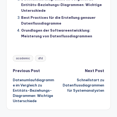
Entitäts-Beziehungs-Diagrammen: Wichtige
Unterschiede
Best Practices für die Erstellung genauer
Datenflussdiagramme
Grundlagen der Softwareentwicklung:
Meisterung von Datenflussdiagrammen
Tags:
academic
dfd
Post
Previous Post
Next Post
Datenumlaufdiagramm
Schnellstart zu
navigation
e im Vergleich zu
Datenflussdiagrammen
Entitäts-Beziehungs-
für Systemanalysten
Diagrammen: Wichtige
Unterschiede