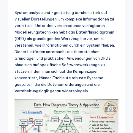
n
-
Systemanalyse und -gestaltung beruhen stark auf
A
visuellen Darstellungen, um komplexe Informationen zu
vermitteln. Unter den verschiedenen verfügbaren
I
Modellierungstechniken hebt das Datenflussdiagramm
In
(DFD) als grundlegendes Werkzeug hervor, um zu
verstehen, wie Informationen durch ein System fließen.
si
Dieser Leitfaden untersucht die theoretischen
g
Grundlagen und praktischen Anwendungen von DFDs,
ohne sich auf spezifische Softwarewerkzeuge zu
h
stützen. Indem man sich auf die Kernprinzipien
t
konzentriert, können Fachleute robuste Systeme
gestalten, die die Datenanforderungen und die
s
Verarbeitungslogik genau widerspiegeln.
&
S
o
ft