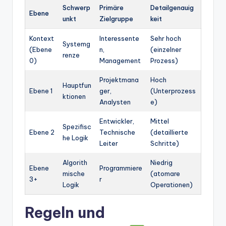
Schwerp
Primäre
Detailgenauig
Ebene
unkt
Zielgruppe
keit
Kontext
Interessente
Sehr hoch
Systemg
(Ebene
n,
(einzelner
renze
0)
Management
Prozess)
Projektmana
Hoch
Hauptfun
Ebene 1
ger,
(Unterprozess
ktionen
Analysten
e)
Entwickler,
Mittel
Spezifisc
Ebene 2
Technische
(detaillierte
he Logik
Leiter
Schritte)
Algorith
Niedrig
Ebene
Programmiere
mische
(atomare
3+
r
Logik
Operationen)
Regeln und