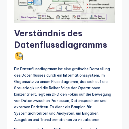
w
a
r
Verständnis des
e
In
Datenflussdiagramms
d
u
Ein Datenflussdiagramm ist eine grafische Darstellung
s
des Datenflusses durch ein Informationssystem. Im
tr
Gegensatz zu einem Flussdiagramm, das sich auf die
Steuerlogik und die Reihenfolge der Operationen
y
konzentriert, legt ein DFD den Fokus auf die Bewegung
U
von Daten zwischen Prozessen, Datenspeichern und
externen Entitäten. Es dient als Bauplan für
p
Systemarchitekten und Analysten, um Eingaben,
d
Ausgaben und Transformationen zu visualisieren.
a