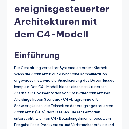
n
ereignisgesteuerter
-
A
Architekturen mit
I
dem C4-Modell
In
si
Einführung
g
h
Die Gestaltung verteilter Systeme erfordert Klarheit.
Wenn die Architektur auf asynchrone Kommunikation
t
angewiesen ist, wird die Visualisierung des Datenflusses
s
komplex. Das C4-Modell bietet einen strukturierten
Ansatz zur Dokumentation von Softwarearchitekturen.
&
Allerdings haben Standard-C4-Diagramme oft
S
Schwierigkeiten, die Feinheiten der ereignisgesteuerten
Architektur (EDA) darzustellen. Dieser Leitfaden
o
untersucht, wie man C4-Beziehungslinien anpasst, um
ft
Ereignisflüsse, Produzenten und Verbraucher präzise und