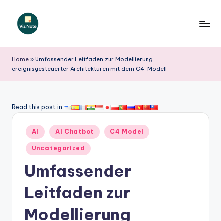
Skip
to
V
content
iz
Home
»
Umfassender Leitfaden zur Modellierung
ereignisgesteuerter Architekturen mit dem C4-Modell
N
o
t
Read this post in:
e
Posted
AI
AI Chatbot
C4 Model
G
in
Uncategorized
e
Umfassender
r
m
Leitfaden zur
a
Modellierung