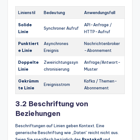
Linienstil
Bedeutung
Anwendungsfall
Solide
API-Anfrage /
Synchroner Aufruf
Linie
HTTP-Aufruf
Punktiert
Asynchrones
Nachrichtenbroker
e Linie
Ereignis
-Abonnement
Doppelte
Zweirichtungssyn
Anfrage/Antwort-
Linie
chronisierung
Muster
Gekrümm
Kafka / Themen-
Ereignisstrom
te Linie
Abonnement
3.2 Beschriftung von
Beziehungen
Beschriftungen auf Linien geben Kontext. Eine
generische Beschriftung wie „Daten“ reicht nicht aus.
Seien Sie spezifisch bezüglich des
Protokoll
und