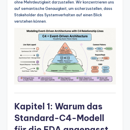
ohne Mehrdeutigkeit darzustellen. Wir konzentrieren uns
w
auf semantische Genauigkeit, um sicherzustellen, dass
a
Stakeholder das Systemverhalten auf einen Blick
verstehen können.
r
e
In
d
u
s
tr
y
U
Kapitel 1: Warum das
p
Standard-C4-Modell
d
für die EDA angepasst
a