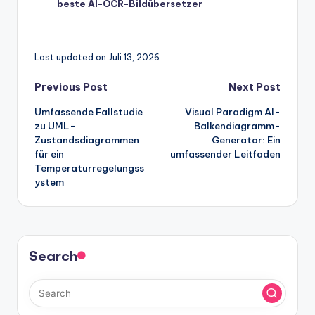
beste AI-OCR-Bildübersetzer
Last updated on Juli 13, 2026
Post
Previous Post
Next Post
Umfassende Fallstudie
Visual Paradigm AI-
navigation
zu UML-
Balkendiagramm-
Zustandsdiagrammen
Generator: Ein
für ein
umfassender Leitfaden
Temperaturregelungss
ystem
Search