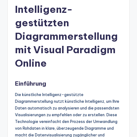
n
Intelligenz-
-
A
gestützten
I
Diagrammerstellung
In
mit Visual Paradigm
si
g
Online
h
t
Einführung
s
Die künstliche Intelligenz-gestützte
&
Diagrammerstellung nutzt künstliche Intelligenz, um Ihre
Daten automatisch zu analysieren und die passendsten
S
Visualisierungen zu empfehlen oder zu erstellen. Diese
o
Technologie vereinfacht den Prozess der Umwandlung
von Rohdaten in klare, überzeugende Diagramme und
ft
macht die Datenvisualisierung zugänglicher und