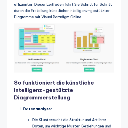
w
effizienter. Dieser Leitfaden führt Sie Schritt für Schritt
durch die Erstellung künstlicher Intelligenz-gestützter
a
Diagramme mit Visual Paradigm Online.
r
e
In
d
u
s
tr
So funktioniert die künstliche
y
Intelligenz-gestützte
Diagrammerstellung
U
p
Datenanalyse:
d
Die KI untersucht die Struktur und Art Ihrer
a
Daten, um wichtige Muster, Beziehungen und