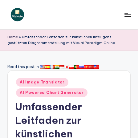
Skip
to
V
content
iz
Home
»
Umfassender Leitfaden zur künstlichen Intelligenz-
gestützten Diagrammerstellung mit Visual Paradigm Online
N
o
t
Read this post in:
e
Posted
AI Image Translator
G
in
AI Powered Chart Generator
e
Umfassender
r
m
Leitfaden zur
a
künstlichen