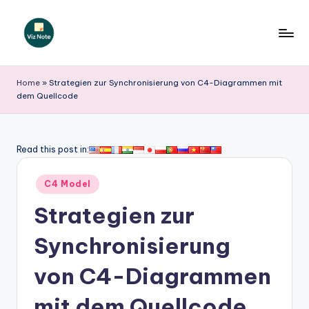
Skip
to
V
content
iz
Home
»
Strategien zur Synchronisierung von C4-Diagrammen mit
dem Quellcode
N
o
t
Read this post in:
e
Posted
C4 Model
G
in
Strategien zur
e
r
Synchronisierung
m
von C4-Diagrammen
a
mit dem Quellcode