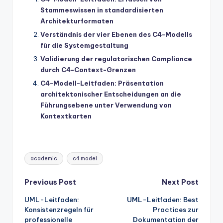
Stammeswissen in standardisierten
Architekturformaten
Verständnis der vier Ebenen des C4-Modells
für die Systemgestaltung
Validierung der regulatorischen Compliance
durch C4-Context-Grenzen
C4-Modell-Leitfaden: Präsentation
architektonischer Entscheidungen an die
Führungsebene unter Verwendung von
Kontextkarten
Tags:
academic
c4 model
Post
Previous Post
Next Post
UML-Leitfaden:
UML-Leitfaden: Best
navigation
Konsistenzregeln für
Practices zur
professionelle
Dokumentation der