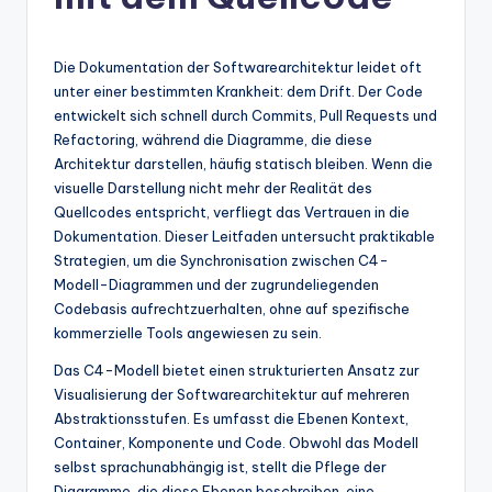
n
-
A
Die Dokumentation der Softwarearchitektur leidet oft
unter einer bestimmten Krankheit: dem Drift. Der Code
I
entwickelt sich schnell durch Commits, Pull Requests und
In
Refactoring, während die Diagramme, die diese
Architektur darstellen, häufig statisch bleiben. Wenn die
si
visuelle Darstellung nicht mehr der Realität des
g
Quellcodes entspricht, verfliegt das Vertrauen in die
Dokumentation. Dieser Leitfaden untersucht praktikable
h
Strategien, um die Synchronisation zwischen C4-
t
Modell-Diagrammen und der zugrundeliegenden
Codebasis aufrechtzuerhalten, ohne auf spezifische
s
kommerzielle Tools angewiesen zu sein.
&
Das C4-Modell bietet einen strukturierten Ansatz zur
S
Visualisierung der Softwarearchitektur auf mehreren
Abstraktionsstufen. Es umfasst die Ebenen Kontext,
o
Container, Komponente und Code. Obwohl das Modell
ft
selbst sprachunabhängig ist, stellt die Pflege der
Diagramme, die diese Ebenen beschreiben, eine