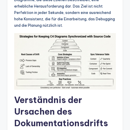
w
erhebliche Herausforderung dar. Das Ziel ist nicht
a
Perfektion in jeder Sekunde, sondern eine ausreichend
hohe Konsistenz, die für die Einarbeitung, das Debugging
r
und die Planung nützlich ist.
e
In
d
u
s
tr
y
Verständnis der
U
p
Ursachen des
d
Dokumentationsdrifts
a