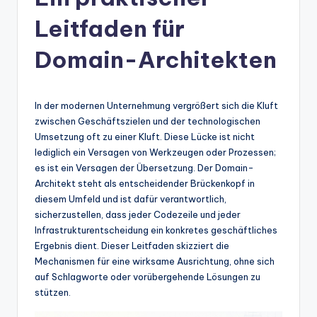
n
-
Leitfaden für
A
Domain-Architekten
I
In
In der modernen Unternehmung vergrößert sich die Kluft
si
zwischen Geschäftszielen und der technologischen
g
Umsetzung oft zu einer Kluft. Diese Lücke ist nicht
lediglich ein Versagen von Werkzeugen oder Prozessen;
h
es ist ein Versagen der Übersetzung. Der Domain-
t
Architekt steht als entscheidender Brückenkopf in
diesem Umfeld und ist dafür verantwortlich,
s
sicherzustellen, dass jeder Codezeile und jeder
&
Infrastrukturentscheidung ein konkretes geschäftliches
Ergebnis dient. Dieser Leitfaden skizziert die
S
Mechanismen für eine wirksame Ausrichtung, ohne sich
o
auf Schlagworte oder vorübergehende Lösungen zu
stützen.
ft