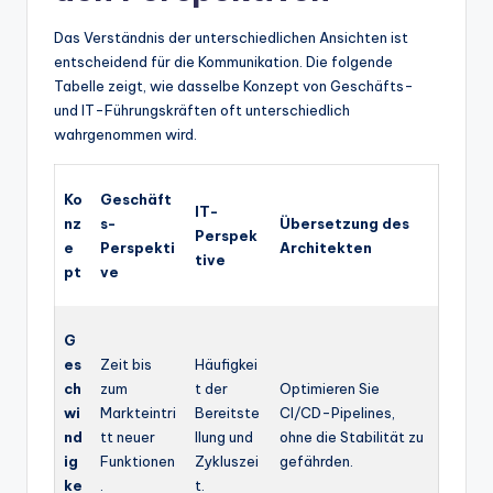
Das Verständnis der unterschiedlichen Ansichten ist
entscheidend für die Kommunikation. Die folgende
Tabelle zeigt, wie dasselbe Konzept von Geschäfts-
und IT-Führungskräften oft unterschiedlich
wahrgenommen wird.
Ko
Geschäft
IT-
nz
s-
Übersetzung des
Perspek
e
Perspekti
Architekten
tive
pt
ve
G
es
Zeit bis
Häufigkei
ch
zum
t der
Optimieren Sie
wi
Markteintri
Bereitste
CI/CD-Pipelines,
nd
tt neuer
llung und
ohne die Stabilität zu
ig
Funktionen
Zykluszei
gefährden.
ke
.
t.