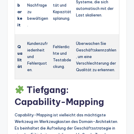
Systeme, die sich
b
Nachfrage
tät und
automatisch mit der
ar
zu
Kapazität
Last skalieren.
ke
bewältigen
splanung.
it
.
Kundenzufr
Überwachen Sie
Q
Fehlerdic
iedenheit
Geschäftskennzahlen
ua
hte und
und
, um eine
lit
Testabde
Fehlerquot
Verschlechterung der
ät
ckung.
en.
Qualität zu erkennen.
Tiefgang:
Capability-Mapping
Capability-Mapping ist vielleicht das mächtigste
Werkzeug im Werkzeugkasten des Domain-Architekten.
Es beinhaltet die Aufteilung der Geschäftsstrategie in