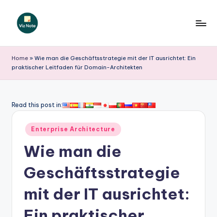
Skip
to
V
content
iz
Home
»
Wie man die Geschäftsstrategie mit der IT ausrichtet: Ein
praktischer Leitfaden für Domain-Architekten
N
o
t
Read this post in:
e
Posted
Enterprise Architecture
G
in
Wie man die
e
r
Geschäftsstrategie
m
mit der IT ausrichtet:
a
Ein praktischer