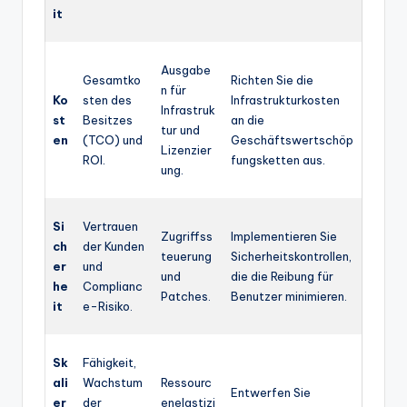
it
Ausgabe
Gesamtko
Richten Sie die
n für
Ko
sten des
Infrastrukturkosten
Infrastruk
st
Besitzes
an die
tur und
en
(TCO) und
Geschäftswertschöp
Lizenzier
ROI.
fungsketten aus.
ung.
Si
Vertrauen
Zugriffss
Implementieren Sie
ch
der Kunden
teuerung
Sicherheitskontrollen,
er
und
und
die die Reibung für
he
Complianc
Patches.
Benutzer minimieren.
it
e-Risiko.
Sk
Fähigkeit,
ali
Wachstum
Ressourc
Entwerfen Sie
er
der
enelastizi