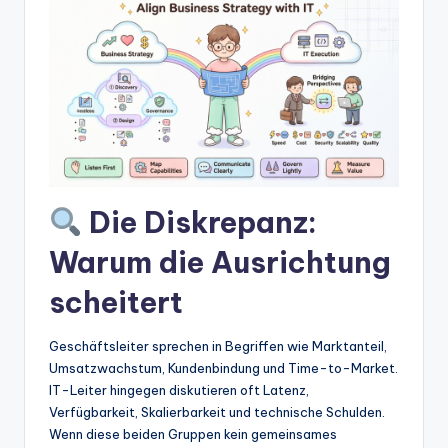
w
a
r
e
In
d
u
Die Diskrepanz:
s
Warum die Ausrichtung
tr
scheitert
y
U
Geschäftsleiter sprechen in Begriffen wie Marktanteil,
Umsatzwachstum, Kundenbindung und Time-to-Market.
p
IT-Leiter hingegen diskutieren oft Latenz,
d
Verfügbarkeit, Skalierbarkeit und technische Schulden.
Wenn diese beiden Gruppen kein gemeinsames
a