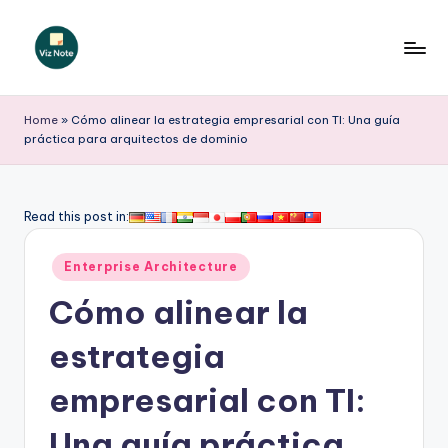
Saltar
al
V
contenido
iz
Home
»
Cómo alinear la estrategia empresarial con TI: Una guía
práctica para arquitectos de dominio
N
o
t
Read this post in:
e
Publicado
Enterprise Architecture
S
en
Cómo alinear la
p
a
estrategia
ni
empresarial con TI:
s
Una guía práctica