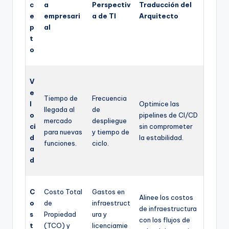
c
a
Perspectiv
Traducción del
e
empresari
a de TI
Arquitecto
p
al
t
o
V
e
Tiempo de
Frecuencia
l
Optimice las
llegada al
de
o
pipelines de CI/CD
mercado
despliegue
ci
sin comprometer
para nuevas
y tiempo de
d
la estabilidad.
funciones.
ciclo.
a
d
C
Costo Total
Gastos en
Alinee los costos
o
de
infraestruct
de infraestructura
s
Propiedad
ura y
con los flujos de
t
(TCO) y
licenciamie