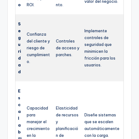
valor del negocio.
o
ROI.
nto.
S
e
Implemente
Confianza
g
controles de
del cliente y
Controles
u
seguridad que
riesgo de
de acceso y
ri
minimicen la
cumplimient
parches.
d
fricción para los
o.
a
usuarios.
d
E
s
c
Capacidad
Elasticidad
a
para
de recursos
Diseñe sistemas
l
manejar el
y
que se escalen
a
crecimiento
planificació
automáticamente
b
en la
n de
con la carga.
ili