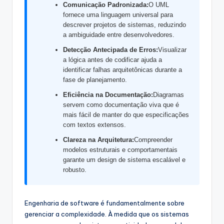
s
Comunicação Padronizada:
O UML
fornece uma linguagem universal para
&
descrever projetos de sistemas, reduzindo
a ambiguidade entre desenvolvedores.
S
Detecção Antecipada de Erros:
Visualizar
o
a lógica antes de codificar ajuda a
identificar falhas arquitetônicas durante a
f
fase de planejamento.
t
Eficiência na Documentação:
Diagramas
w
servem como documentação viva que é
mais fácil de manter do que especificações
a
com textos extensos.
r
Clareza na Arquitetura:
Compreender
modelos estruturais e comportamentais
e
garante um design de sistema escalável e
I
robusto.
n
d
Engenharia de software é fundamentalmente sobre
gerenciar a complexidade. À medida que os sistemas
u