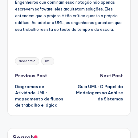
Engenheiros que dominam essa notação não apenas
escrevem software; eles arquitetam soluções. Eles
entendem que o projeto é tão crítico quanto o próprio
edifício. Ao adotar o UML, os engenheiros garantem que
seu trabalho resista ao teste do tempo e da escala.
Tags:
academic
uml
Post
Previous Post
Next Post
Diagramas de
Guia UML: O Papel da
navigation
Atividade UML:
Modelagem na Análise
mapeamento de fluxos
de Sistemas
de trabalho e lógica
Search