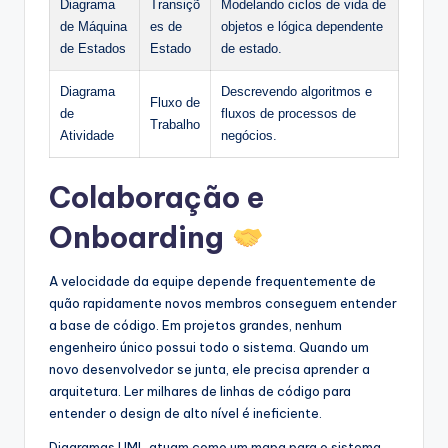
Diagrama
Transiçõ
Modelando ciclos de vida de
de Máquina
es de
objetos e lógica dependente
de Estados
Estado
de estado.
Diagrama
Descrevendo algoritmos e
Fluxo de
de
fluxos de processos de
Trabalho
Atividade
negócios.
Colaboração e
Onboarding
A velocidade da equipe depende frequentemente de
quão rapidamente novos membros conseguem entender
a base de código. Em projetos grandes, nenhum
engenheiro único possui todo o sistema. Quando um
novo desenvolvedor se junta, ele precisa aprender a
arquitetura. Ler milhares de linhas de código para
entender o design de alto nível é ineficiente.
Diagramas UML atuam como um mapa para o sistema.