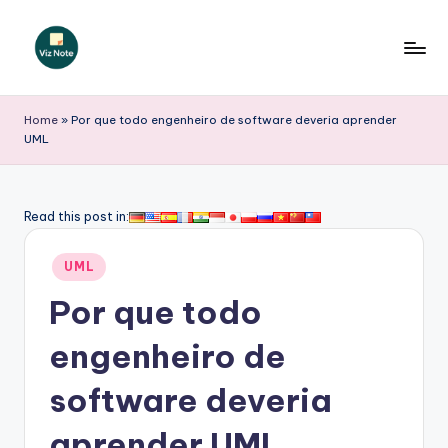
Skip
to
V
content
iz
Home
»
Por que todo engenheiro de software deveria aprender
UML
N
o
t
Read this post in:
e
Posted
UML
P
in
Por que todo
o
r
engenheiro de
t
software deveria
u
aprender UML