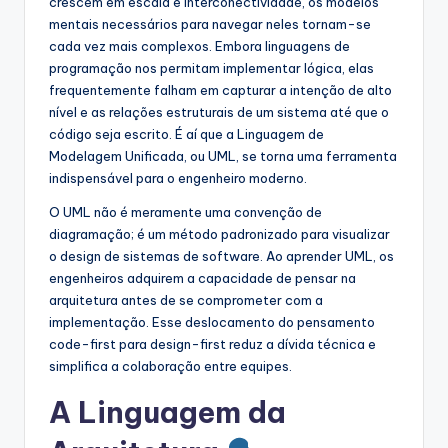
crescem em escala e interconectividade, os modelos
s
mentais necessários para navegar neles tornam-se
cada vez mais complexos. Embora linguagens de
t
programação nos permitam implementar lógica, elas
r
frequentemente falham em capturar a intenção de alto
nível e as relações estruturais de um sistema até que o
y
código seja escrito. É aí que a Linguagem de
U
Modelagem Unificada, ou UML, se torna uma ferramenta
indispensável para o engenheiro moderno.
p
O UML não é meramente uma convenção de
d
diagramação; é um método padronizado para visualizar
a
o design de sistemas de software. Ao aprender UML, os
engenheiros adquirem a capacidade de pensar na
t
arquitetura antes de se comprometer com a
e
implementação. Esse deslocamento do pensamento
code-first para design-first reduz a dívida técnica e
s
simplifica a colaboração entre equipes.
A Linguagem da