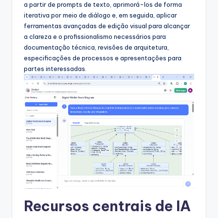
s
a partir de prompts de texto, aprimorá-los de forma
iterativa por meio de diálogo e, em seguida, aplicar
&
ferramentas avançadas de edição visual para alcançar
S
a clareza e o profissionalismo necessários para
documentação técnica, revisões de arquitetura,
o
especificações de processos e apresentações para
f
partes interessadas.
t
w
a
r
e
I
n
d
Recursos centrais de IA
u