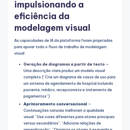
impulsionando a
s
eficiência da
t
modelagem visual
r
y
As capacidades de IA da plataforma foram projetadas
U
para apoiar todo o fluxo de trabalho de modelagem
visual:
p
d
Geração de diagramas a partir de texto
—
Uma descrição clara produz um modelo visual
a
completo (“Crie um diagrama de casos de uso para
t
um sistema de agendamento de hospital incluindo
paciente, médico, recepcionista e tratamento de
e
pagamentos”)
s
Aprimoramento conversacional
—
Continuações naturais melhoram a qualidade
visual: “Use cores diferentes para atores principais
versus secundários”, “Adicione relações de
generalização”, “Organize os atores à esquerda e