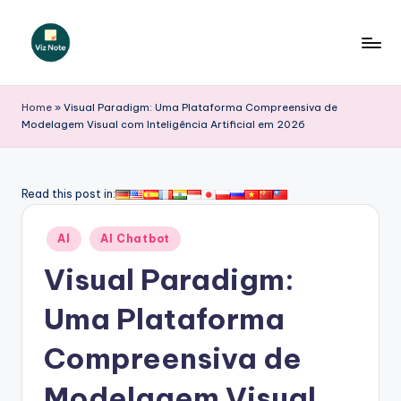
Skip
to
V
content
iz
Home
»
Visual Paradigm: Uma Plataforma Compreensiva de
Modelagem Visual com Inteligência Artificial em 2026
N
o
t
Read this post in:
e
Posted
AI
AI Chatbot
P
in
Visual Paradigm:
o
r
Uma Plataforma
t
Compreensiva de
u
Modelagem Visual