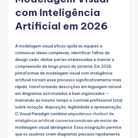
g
u
com Inteligência
e
Artificial em 2026
s
e
A modelagem visual eficaz ajuda as equipes a
-
comunicar ideias complexas, identificar falhas de
A
design cedo, alinhar partes interessadas e manter a
compreensão de longo prazo do sistema. Em 2026,
I
plataformas de modelagem visual com inteligência
I
artificial tornam esse processo significativamente mais
rápido, transformando descrições em linguagem natural
n
em diagramas estruturados e bem organizados —
si
mantendo ao mesmo tempo o controle profissional total
sobre notação, disposição, legibilidade e apresentação.
g
O Visual Paradigm combina um
poderoso chatbot de
h
inteligência artificial conversacional
com um motor de
modelagem visual abrangente. Essa integração permite
t
que os usuários criem diagramas precisos rapidamente