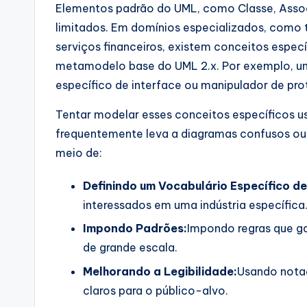
Elementos padrão do UML, como Classe, Asso
p
limitados. Em domínios especializados, como
d
serviços financeiros, existem conceitos espe
metamodelo base do UML 2.x. Por exemplo, um
a
específico de interface ou manipulador de pr
t
Tentar modelar esses conceitos específicos 
e
frequentemente leva a diagramas confusos ou i
meio de:
s
Definindo um Vocabulário Específico de
interessados em uma indústria específica
Impondo Padrões:
Impondo regras que g
de grande escala.
Melhorando a Legibilidade:
Usando notaç
claros para o público-alvo.