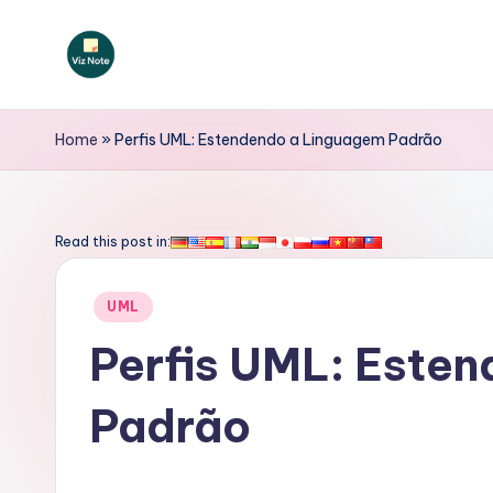
Skip
to
V
content
iz
Home
»
Perfis UML: Estendendo a Linguagem Padrão
N
o
Read this post in:
t
Posted
UML
e
in
Perfis UML: Este
P
Padrão
o
rt