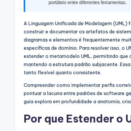
a
portáteis entre diferentes ferramentas.
r
A Linguagem Unificada de Modelagem (UML) for
e
construir e documentar os artefatos de siste
I
diagramas e elementos é frequentemente muit
específicas de domínio. Para resolver isso, o U
n
estender o metamodelo UML, permitindo que os
d
mantendo a estrutura padrão subjacente. Es
tanto flexível quanto consistente.
u
Compreender como implementar perfis correta
s
pontuar a lacuna entre padrões de software ge
tr
guia explora em profundidade a anatomia, cria
y
Por que Estender o
U