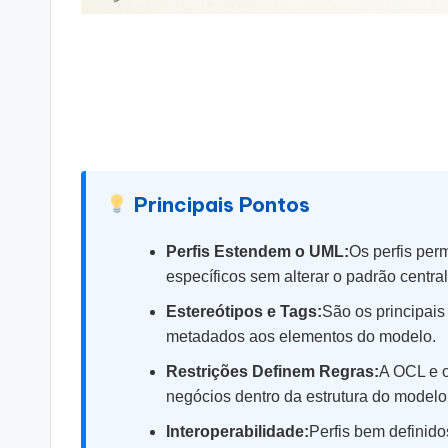
si
g
h
t
s
Principais Pontos
&
Perfis Estendem o UML:
Os perfis per
específicos sem alterar o padrão central
S
Estereótipos e Tags:
São os principais
o
metadados aos elementos do modelo.
ft
Restrições Definem Regras:
A OCL e o
negócios dentro da estrutura do modelo
w
Interoperabilidade:
Perfis bem definid