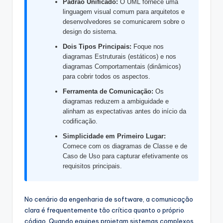
Padrão Unificado:
O UML fornece uma
s
linguagem visual comum para arquitetos e
&
desenvolvedores se comunicarem sobre o
design do sistema.
S
Dois Tipos Principais:
Foque nos
o
diagramas Estruturais (estáticos) e nos
diagramas Comportamentais (dinâmicos)
f
para cobrir todos os aspectos.
t
Ferramenta de Comunicação:
Os
diagramas reduzem a ambiguidade e
w
alinham as expectativas antes do início da
a
codificação.
r
Simplicidade em Primeiro Lugar:
Comece com os diagramas de Classe e de
e
Caso de Uso para capturar efetivamente os
requisitos principais.
I
n
No cenário da engenharia de software, a comunicação
d
clara é frequentemente tão crítica quanto o próprio
u
código. Quando equipes projetam sistemas complexos,