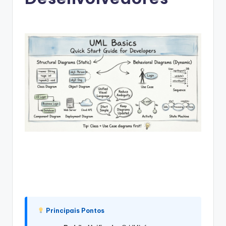
g
u
e
s
e
-
A
I
I
n
si
g
h
Principais Pontos
t