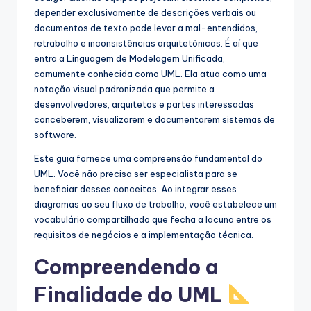
depender exclusivamente de descrições verbais ou
s
documentos de texto pode levar a mal-entendidos,
t
retrabalho e inconsistências arquitetônicas. É aí que
entra a Linguagem de Modelagem Unificada,
r
comumente conhecida como UML. Ela atua como uma
y
notação visual padronizada que permite a
desenvolvedores, arquitetos e partes interessadas
U
conceberem, visualizarem e documentarem sistemas de
p
software.
d
Este guia fornece uma compreensão fundamental do
UML. Você não precisa ser especialista para se
a
beneficiar desses conceitos. Ao integrar esses
t
diagramas ao seu fluxo de trabalho, você estabelece um
vocabulário compartilhado que fecha a lacuna entre os
e
requisitos de negócios e a implementação técnica.
s
Compreendendo a
Finalidade do UML