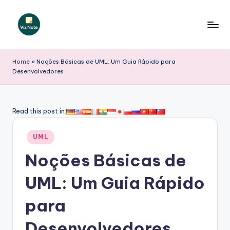
Skip
to
V
content
iz
Home
»
Noções Básicas de UML: Um Guia Rápido para
Desenvolvedores
N
o
t
Read this post in:
e
Posted
UML
P
in
Noções Básicas de
o
r
UML: Um Guia Rápido
t
para
u
Desenvolvedores