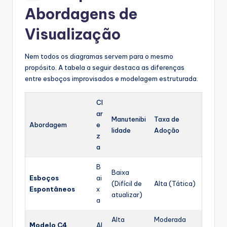
Abordagens de
Visualização
Nem todos os diagramas servem para o mesmo
propósito. A tabela a seguir destaca as diferenças
entre esboços improvisados e modelagem estruturada.
Cl
ar
Manutenibi
Taxa de
Abordagem
e
lidade
Adoção
z
a
B
Baixa
Esboços
ai
(Difícil de
Alta (Tática)
Espontâneos
x
atualizar)
a
Alta
Moderada
Modelo C4
Al