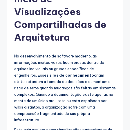
g
u
Visualizações
e
Compartilhadas de
s
Arquitetura
e
-
A
No desenvolvimento de software moderno, as
informações muitas vezes ficam presas dentro de
I
equipes individuais ou grupos específicos de
I
engenheiros. Esses
silos de conhecimento
criam
atrito, retardam a tomada de decisões e aumentam o
n
risco de erros quando mudanças são feitas em sistemas
si
complexos. Quando a documentação existe apenas na
mente de um único arquiteto ou está espalhada por
g
wikis distintos, a organização sofre com uma
h
compreensão fragmentada de sua própria
infraestrutura.
t
Este guia explora como visualizações padronizadas de