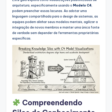
s
arquitetura, especificamente usando o
Modelo C4
,
&
podem preencher essas lacunas. Ao adotar uma
linguagem compartilhada para o design de sistemas, as
S
equipes podem alinhar seus modelos mentais, agilizar a
o
integração de novos membros e manter uma única fonte
de verdade sem depender de ferramentas proprietárias
f
específicas.
t
w
a
r
e
I
n
Compreendendo
d
u