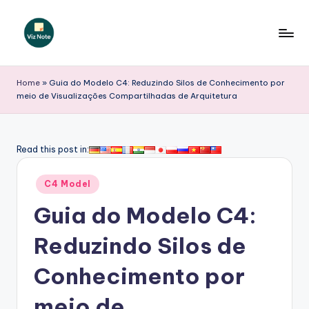
Skip
to
V
content
iz
Home
»
Guia do Modelo C4: Reduzindo Silos de Conhecimento por
meio de Visualizações Compartilhadas de Arquitetura
N
o
t
Read this post in:
e
Posted
C4 Model
P
in
Guia do Modelo C4:
o
r
Reduzindo Silos de
t
Conhecimento por
u
meio de