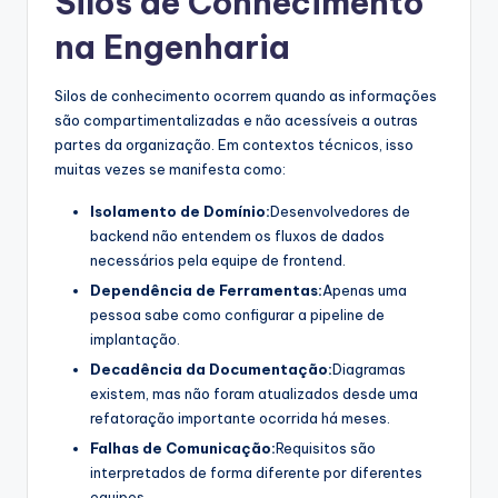
Silos de Conhecimento
s
na Engenharia
t
Silos de conhecimento ocorrem quando as informações
r
são compartimentalizadas e não acessíveis a outras
y
partes da organização. Em contextos técnicos, isso
muitas vezes se manifesta como:
U
p
Isolamento de Domínio:
Desenvolvedores de
backend não entendem os fluxos de dados
d
necessários pela equipe de frontend.
a
Dependência de Ferramentas:
Apenas uma
pessoa sabe como configurar a pipeline de
t
implantação.
e
Decadência da Documentação:
Diagramas
s
existem, mas não foram atualizados desde uma
refatoração importante ocorrida há meses.
Falhas de Comunicação:
Requisitos são
interpretados de forma diferente por diferentes
equipes.